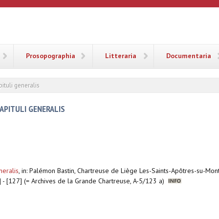
ANA
Prosopographia
Litteraria
Documentaria
ituli generalis
APITULI GENERALIS
neralis
,
in: Palémon Bastin, Chartreuse de Liège Les-Saints-Apôtres-su-Mont
4] - [127] (= Archives de la Grande Chartreuse, A-5/123 a)