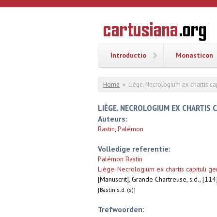
Overslaan en naar de inhoud gaan
CARTUSI
Geschiedenis
van de
kartuizerorde
in de
Nederlanden
Introductio
Monasticon
U bent hier
Home
»
Liège. Necrologium ex chartis cap
LIÈGE. NECROLOGIUM EX CHARTIS C
Auteurs:
Bastin, Palémon
Volledige referentie:
Palémon Bastin
Liège. Necrologium ex chartis capituli ge
[Manuscrit], Grande Chartreuse, s.d., [11
[Bastin s.d. (s)]
Trefwoorden: