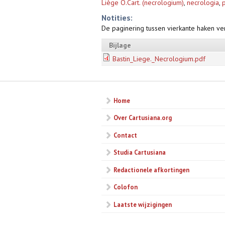
Liège O.Cart. (necrologium)
,
necrologia
,
Notities:
De paginering tussen vierkante haken ve
Bijlage
Bastin_Liege._Necrologium.pdf
Home
Over Cartusiana.org
Contact
Studia Cartusiana
Redactionele afkortingen
Colofon
Laatste wijzigingen