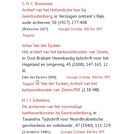
C. H. C. Breesnee
Archief van het Hollandsche huis bij
Geertruidenberg
,
in: Verslagen omtrent ’s Rijks
oude archieven, 50 (1927), 277-408
[Breesnee 1927]
Google Scholar
BibTex
RTF
Tagged
Johan Van der Eycken
Het archief van het kartuizerklooster van Zelem
,
in: Oost-Brabant. Heemkundig tijdschrift voor het
Hageland en omgeving, 45 (2008), 147-163, 12
ill.
[Van der Eycken 2008]
Google Scholar
BibTex
RTF
Van der Eycken_Archief van het
Tagged
kartuizerklooster van Zelem.PDF
(2.38 MB)
H. J. J. Scholtens
De archieven van het voormalige
karthuizerklooster bij Geertruidenberg
,
in:
Taxandria. Tijdschrift voor Noordbrabantsche
geschiedenis en volkskunde , 47 (1940), 113-129
[Scholtens 1940c]
Google Scholar
BibTex
RTF