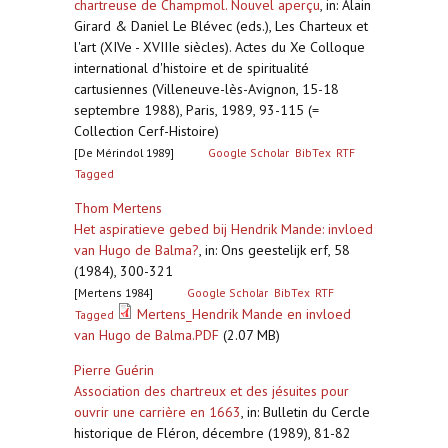
chartreuse de Champmol. Nouvel aperçu
,
in: Alain
Girard & Daniel Le Blévec (eds.), Les Charteux et
l'art (XIVe - XVIIIe siècles). Actes du Xe Colloque
international d'histoire et de spiritualité
cartusiennes (Villeneuve-lès-Avignon, 15-18
septembre 1988), Paris, 1989, 93-115 (=
Collection Cerf-Histoire)
[De Mérindol 1989]
Google Scholar
BibTex
RTF
Tagged
Thom Mertens
Het aspiratieve gebed bij Hendrik Mande: invloed
van Hugo de Balma?
,
in: Ons geestelijk erf, 58
(1984), 300-321
[Mertens 1984]
Google Scholar
BibTex
RTF
Mertens_Hendrik Mande en invloed
Tagged
van Hugo de Balma.PDF
(2.07 MB)
Pierre Guérin
Association des chartreux et des jésuites pour
ouvrir une carrière en 1663
,
in: Bulletin du Cercle
historique de Fléron, décembre (1989), 81-82