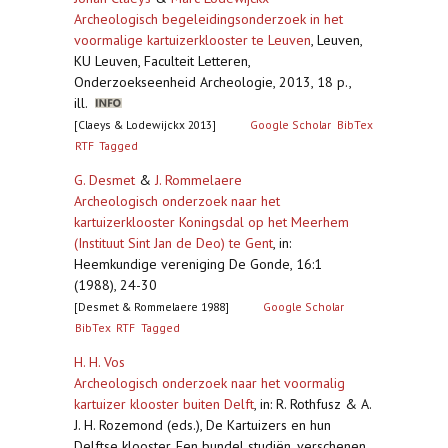
Archeologisch begeleidingsonderzoek in het
voormalige kartuizerklooster te Leuven
,
Leuven,
KU Leuven, Faculteit Letteren,
Onderzoekseenheid Archeologie, 2013, 18 p.,
ill.
[Claeys & Lodewijckx 2013]
Google Scholar
BibTex
RTF
Tagged
G. Desmet
&
J. Rommelaere
Archeologisch onderzoek naar het
kartuizerklooster Koningsdal op het Meerhem
(Instituut Sint Jan de Deo) te Gent
,
in:
Heemkundige vereniging De Gonde, 16:1
(1988), 24-30
[Desmet & Rommelaere 1988]
Google Scholar
BibTex
RTF
Tagged
H. H. Vos
Archeologisch onderzoek naar het voormalig
kartuizer klooster buiten Delft
,
in: R. Rothfusz & A.
J. H. Rozemond (eds.), De Kartuizers en hun
Delftse klooster. Een bundel studiën, verschenen