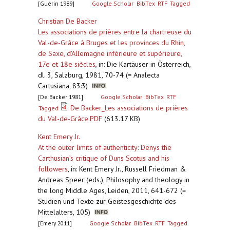
[Guérin 1989]
Google Scholar
BibTex
RTF
Tagged
Christian De Backer
Les associations de prières entre la chartreuse du
Val-de-Grâce à Bruges et les provinces du Rhin,
de Saxe, d'Allemagne inférieure et supérieure,
17e et 18e siècles
,
in: Die Kartäuser in Österreich,
dl. 3, Salzburg, 1981, 70-74 (= Analecta
Cartusiana, 83:3)
[De Backer 1981]
Google Scholar
BibTex
RTF
De Backer_Les associations de prières
Tagged
du Val-de-Grâce.PDF
(613.17 KB)
Kent Emery Jr.
At the outer limits of authenticity: Denys the
Carthusian’s critique of Duns Scotus and his
followers
,
in: Kent Emery Jr., Russell Friedman &
Andreas Speer (eds.), Philosophy and theology in
the long Middle Ages, Leiden, 2011, 641-672 (=
Studien und Texte zur Geistesgeschichte des
Mittelalters, 105)
[Emery 2011]
Google Scholar
BibTex
RTF
Tagged