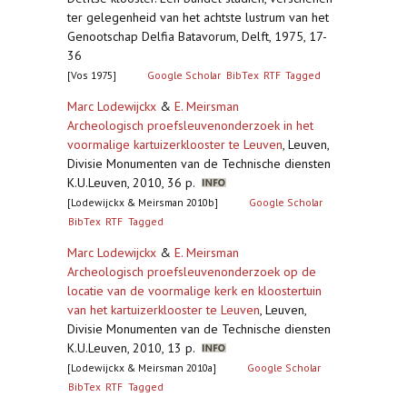
ter gelegenheid van het achtste lustrum van het
Genootschap Delfia Batavorum, Delft, 1975, 17-
36
[Vos 1975]
Google Scholar
BibTex
RTF
Tagged
Marc Lodewijckx
&
E. Meirsman
Archeologisch proefsleuvenonderzoek in het
voormalige kartuizerklooster te Leuven
,
Leuven,
Divisie Monumenten van de Technische diensten
K.U.Leuven, 2010, 36 p.
[Lodewijckx & Meirsman 2010b]
Google Scholar
BibTex
RTF
Tagged
Marc Lodewijckx
&
E. Meirsman
Archeologisch proefsleuvenonderzoek op de
locatie van de voormalige kerk en kloostertuin
van het kartuizerklooster te Leuven
,
Leuven,
Divisie Monumenten van de Technische diensten
K.U.Leuven, 2010, 13 p.
[Lodewijckx & Meirsman 2010a]
Google Scholar
BibTex
RTF
Tagged