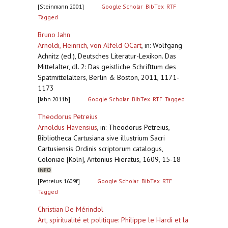
[Steinmann 2001]
Google Scholar
BibTex
RTF
Tagged
Bruno Jahn
Arnoldi, Heinrich, von Alfeld OCart
,
in: Wolfgang
Achnitz (ed.), Deutsches Literatur-Lexikon. Das
Mittelalter, dl. 2: Das geistliche Schrifttum des
Spätmittelalters, Berlin & Boston, 2011, 1171-
1173
[Jahn 2011b]
Google Scholar
BibTex
RTF
Tagged
Theodorus Petreius
Arnoldus Havensius
,
in: Theodorus Petreius,
Bibliotheca Cartusiana sive illustrium Sacri
Cartusiensis Ordinis scriptorum catalogus,
Coloniae [Köln], Antonius Hieratus, 1609, 15-18
[Petreius 1609f]
Google Scholar
BibTex
RTF
Tagged
Christian De Mérindol
Art, spiritualité et politique: Philippe le Hardi et la