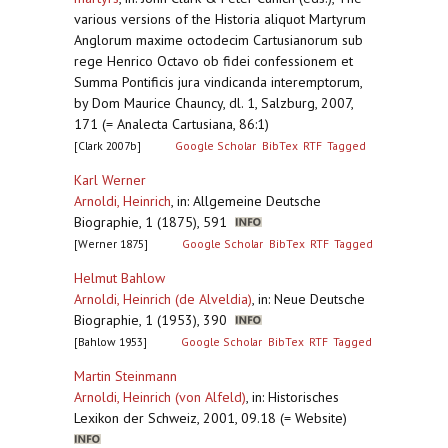
various versions of the Historia aliquot Martyrum
Anglorum maxime octodecim Cartusianorum sub
rege Henrico Octavo ob fidei confessionem et
Summa Pontificis jura vindicanda interemptorum,
by Dom Maurice Chauncy, dl. 1, Salzburg, 2007,
171 (= Analecta Cartusiana, 86:1)
[Clark 2007b]
Google Scholar
BibTex
RTF
Tagged
Karl Werner
Arnoldi, Heinrich
,
in: Allgemeine Deutsche
Biographie, 1 (1875), 591
[Werner 1875]
Google Scholar
BibTex
RTF
Tagged
Helmut Bahlow
Arnoldi, Heinrich (de Alveldia)
,
in: Neue Deutsche
Biographie, 1 (1953), 390
[Bahlow 1953]
Google Scholar
BibTex
RTF
Tagged
Martin Steinmann
Arnoldi, Heinrich (von Alfeld)
,
in: Historisches
Lexikon der Schweiz, 2001, 09.18 (= Website)