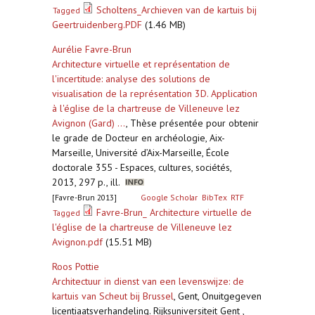
Scholtens_Archieven van de kartuis bij
Tagged
Geertruidenberg.PDF
(1.46 MB)
Aurélie Favre-Brun
Architecture virtuelle et représentation de
l'incertitude: analyse des solutions de
visualisation de la représentation 3D. Application
à l'église de la chartreuse de Villeneuve lez
Avignon (Gard) ...
,
Thèse présentée pour obtenir
le grade de Docteur en archéologie, Aix-
Marseille, Université d’Aix-Marseille, École
doctorale 355 - Espaces, cultures, sociétés,
2013, 297 p., ill.
[Favre-Brun 2013]
Google Scholar
BibTex
RTF
Favre-Brun_ Architecture virtuelle de
Tagged
l'église de la chartreuse de Villeneuve lez
Avignon.pdf
(15.51 MB)
Roos Pottie
Architectuur in dienst van een levenswijze: de
kartuis van Scheut bij Brussel
,
Gent, Onuitgegeven
licentiaatsverhandeling. Rijksuniversiteit Gent ,