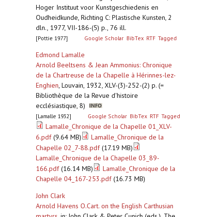
Hoger Instituut voor Kunstgeschiedenis en
Oudheidkunde, Richting C: Plastische Kunsten, 2
dln., 1977, VII-186-(5) p., 76 ill.
[Pottie 1977]
Google Scholar
BibTex
RTF
Tagged
Edmond Lamalle
Arnold Beeltsens & Jean Ammonius: Chronique
de la Chartreuse de la Chapelle à Hérinnes-lez-
Enghien
,
Louvain, 1932, XLV-(3)-252-(2) p. (=
Bibliothèque de la Revue d'histoire
ecclésiastique, 8)
[Lamalle 1932]
Google Scholar
BibTex
RTF
Tagged
Lamalle_Chronique de la Chapelle 01_XLV-
6.pdf
(9.64 MB)
Lamalle_Chronique de la
Chapelle 02_7-88.pdf
(17.19 MB)
Lamalle_Chronique de la Chapelle 03_89-
166.pdf
(16.14 MB)
Lamalle_Chronique de la
Chapelle 04_167-253.pdf
(16.73 MB)
John Clark
Arnold Havens O.Cart. on the English Carthusian
martyrs
,
in: John Clark & Peter Cunich (eds.), The