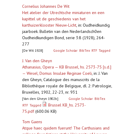
Cornelius Johannes De Wit
Het atelier der Utrechtsche miniaturen en een
kapittel uit de geschiedenis van het
karthuizerklooster Nieuw-Licht
,
in: Oudheidkundig
jaarboek. Bulletin van den Nederlandsch0en
Oudheidkundigen Bond, serie 3:8 (1928), 264-
277
[De Wit 1928]
Google Scholar
BibTex
RTF
Tagged
J. Van den Gheyn
Athanasius, Opera — KB Brussel, hs. 2573-75 [s.d.]
— Wesel, Domus Insulae Reginae Coeli
,
in: J. Van
den Gheyn, Catalogue des manuscrits de la
Bibliothèque royale de Belgique, dl. 2: Patrologie,
Bruxelles, 1902, 22-23, nr. 931
[Van den Gheyn 1902b]
Google Scholar
BibTex
Brussel KB_hs. 2573-
RTF
Tagged
75.pdf
(600.06 KB)
Tom Gaens
Atque haec quidem fuerunt! The Carthusians and