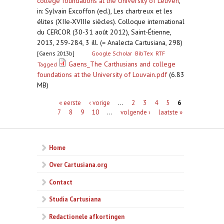
college foundations at the University of Leuven
,
in: Sylvain Excoffon (ed.), Les chartreux et les
élites (XIIe-XVIIIe siècles). Colloque international
du CERCOR (30-31 août 2012), Saint-Étienne,
2013, 259-284, 3 ill. (= Analecta Cartusiana, 298)
[Gaens 2013b]
Google Scholar
BibTex
RTF
Gaens_The Carthusians and college
Tagged
foundations at the University of Louvain.pdf
(6.83
MB)
Pagina's
« eerste
‹ vorige
…
2
3
4
5
6
7
8
9
10
…
volgende ›
laatste »
Home
Over Cartusiana.org
Contact
Studia Cartusiana
Redactionele afkortingen