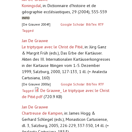
Koningsdal
,
in: Dictionnaire d'histoire et de
géographie ecclésiastiques, 29 (2004), 555-559
[De Grauwe 2004f]
Google Scholar
BibTex
RTF
Tagged
Jan De Grauwe
Le triptyque avec le Christ de Pitié
,
in: Jürg Ganz
& Margrit Früh (eds.), Das Erbe der Kartäuser.
Akten des III. Internationalen Kartäuserkongresses
in der Kartause Ittingen vom 1.-5. Dezember
1999, Salzburg, 2000, 127-133, 1 ill. (= Analecta
Cartusiana, 160)
[De Grauwe 2000a]
Google Scholar
BibTex
RTF
De Grauwe_ Le triptyque avec le Christ
Tagged
de Pitié.pdf
(720.9 KB)
Jan De Grauwe
Chartreuse de Kampen
,
in: James Hogg &
Gerhard Schlegel (eds.), Monasticon Cartusiense,
dl. 3, Salzburg, 2005, 226-229, 337-350, 14 ill. (=
Analecta Cartusiana, 185:3)