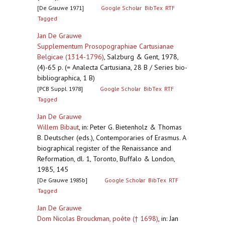
[De Grauwe 1971]
Google Scholar
BibTex
RTF
Tagged
Jan De Grauwe
Supplementum Prosopographiae Cartusianae
Belgicae (1314-1796)
,
Salzburg & Gent, 1978,
(4)-65 p. (= Analecta Cartusiana, 28 B / Series bio-
bibliographica, 1 B)
[PCB Suppl. 1978]
Google Scholar
BibTex
RTF
Tagged
Jan De Grauwe
Willem Bibaut
,
in: Peter G. Bietenholz & Thomas
B. Deutscher (eds.), Contemporaries of Erasmus. A
biographical register of the Renaissance and
Reformation, dl. 1, Toronto, Buffalo & London,
1985, 145
[De Grauwe 1985b]
Google Scholar
BibTex
RTF
Tagged
Jan De Grauwe
Dom Nicolas Brouckman, poète († 1698)
,
in: Jan