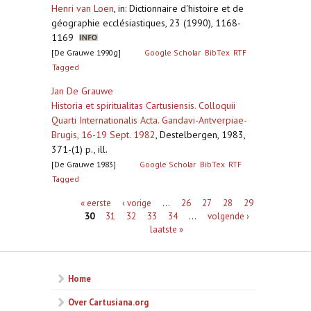
Henri van Loen
,
in: Dictionnaire d'histoire et de
géographie ecclésiastiques, 23 (1990), 1168-
1169
[De Grauwe 1990g]
Google Scholar
BibTex
RTF
Tagged
Jan De Grauwe
Historia et spiritualitas Cartusiensis. Colloquii
Quarti Internationalis Acta. Gandavi-Antverpiae-
Brugis, 16-19 Sept. 1982
,
Destelbergen, 1983,
371-(1) p., ill.
[De Grauwe 1983]
Google Scholar
BibTex
RTF
Tagged
Pagina's
« eerste
‹ vorige
…
26
27
28
29
30
31
32
33
34
…
volgende ›
laatste »
Home
Over Cartusiana.org