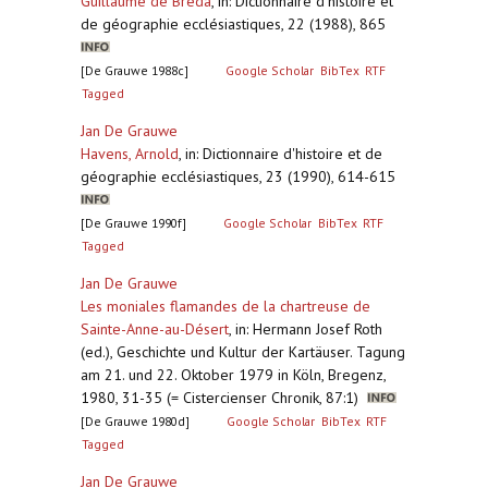
Guillaume de Bréda
,
in: Dictionnaire d'histoire et
de géographie ecclésiastiques, 22 (1988), 865
[De Grauwe 1988c]
Google Scholar
BibTex
RTF
Tagged
Jan De Grauwe
Havens, Arnold
,
in: Dictionnaire d'histoire et de
géographie ecclésiastiques, 23 (1990), 614-615
[De Grauwe 1990f]
Google Scholar
BibTex
RTF
Tagged
Jan De Grauwe
Les moniales flamandes de la chartreuse de
Sainte-Anne-au-Désert
,
in: Hermann Josef Roth
(ed.), Geschichte und Kultur der Kartäuser. Tagung
am 21. und 22. Oktober 1979 in Köln, Bregenz,
1980, 31-35 (= Cistercienser Chronik, 87:1)
[De Grauwe 1980d]
Google Scholar
BibTex
RTF
Tagged
Jan De Grauwe