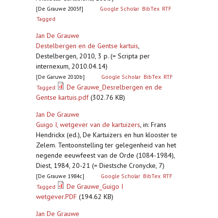
[De Grauwe 2005f]
Google Scholar
BibTex
RTF
Tagged
Jan De Grauwe
Destelbergen en de Gentse kartuis
,
Destelbergen, 2010, 3 p. (= Scripta per
internexum, 2010.04.14)
[De Garuwe 2010b]
Google Scholar
BibTex
RTF
De Grauwe_Desrelbergen en de
Tagged
Gentse kartuis.pdf
(302.76 KB)
Jan De Grauwe
Guigo I, wetgever van de kartuizers
,
in: Frans
Hendrickx (ed.), De Kartuizers en hun klooster te
Zelem. Tentoonstelling ter gelegenheid van het
negende eeuwfeest van de Orde (1084-1984),
Diest, 1984, 20-21 (= Diestsche Cronycke, 7)
[De Grauwe 1984c]
Google Scholar
BibTex
RTF
De Grauwe_Guigo I
Tagged
wetgever.PDF
(194.62 KB)
Jan De Grauwe