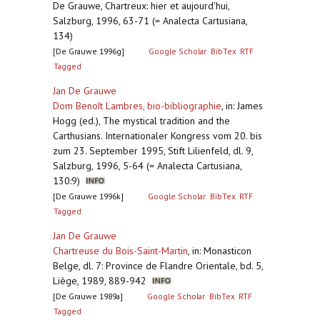
De Grauwe, Chartreux: hier et aujourd'hui,
Salzburg, 1996, 63-71 (= Analecta Cartusiana,
134)
[De Grauwe 1996g]
Google Scholar
BibTex
RTF
Tagged
Jan De Grauwe
Dom Benoît Lambres, bio-bibliographie
,
in: James
Hogg (ed.), The mystical tradition and the
Carthusians. Internationaler Kongress vom 20. bis
zum 23. September 1995, Stift Lilienfeld, dl. 9,
Salzburg, 1996, 5-64 (= Analecta Cartusiana,
130:9)
[De Grauwe 1996k]
Google Scholar
BibTex
RTF
Tagged
Jan De Grauwe
Chartreuse du Bois-Saint-Martin
,
in: Monasticon
Belge, dl. 7: Province de Flandre Orientale, bd. 5,
Liège, 1989, 889-942
[De Grauwe 1989a]
Google Scholar
BibTex
RTF
Tagged