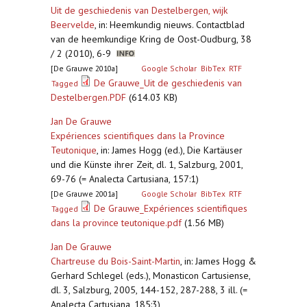
Uit de geschiedenis van Destelbergen, wijk
Beervelde
,
in: Heemkundig nieuws. Contactblad
van de heemkundige Kring de Oost-Oudburg, 38
/ 2 (2010), 6-9
[De Grauwe 2010a]
Google Scholar
BibTex
RTF
De Grauwe_Uit de geschiedenis van
Tagged
Destelbergen.PDF
(614.03 KB)
Jan De Grauwe
Expériences scientifiques dans la Province
Teutonique
,
in: James Hogg (ed.), Die Kartäuser
und die Künste ihrer Zeit, dl. 1, Salzburg, 2001,
69-76 (= Analecta Cartusiana, 157:1)
[De Grauwe 2001a]
Google Scholar
BibTex
RTF
De Grauwe_Expériences scientifiques
Tagged
dans la province teutonique.pdf
(1.56 MB)
Jan De Grauwe
Chartreuse du Bois-Saint-Martin
,
in: James Hogg &
Gerhard Schlegel (eds.), Monasticon Cartusiense,
dl. 3, Salzburg, 2005, 144-152, 287-288, 3 ill. (=
Analecta Cartusiana, 185:3)