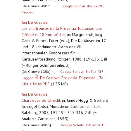
[De Grauwe 2005m]
Google Scholar
BibTex
RTF
Tagged
Jan De Grauwe
Les chartreuses de la Provincia Teutoniae aux
17ème et 18ème siècles
,
in: Margrit Früh, Jürg
Ganz & Robert Fürer (eds.), Die Kartäuser im 17.
und. 18. Jahrhundert. Akten des VIII.
internationalen Kongresses für
Kartäuserforschung, Ittingen, 1988, 119-135, 1 ill.
(= Ittinger Schriftenreihe, 3)
[De Grauwe 1988a]
Google Scholar
BibTex
RTF
De Grauwe_Provincia Teutoniae 17e-
Tagged
18e siècles.PDF
(1.35 MB)
Jan De Grauwe
Chartreuse de Utrecht
,
in: James Hogg & Gerhard
Schlegel (eds.), Monasticon Cartusiense, dl. 3,
Salzburg, 2005, 191-194, 315-316, 2 ill. (=
Analecta Cartusiana, 185:3)
[De Grauwe 2005h]
Google Scholar
BibTex
RTF