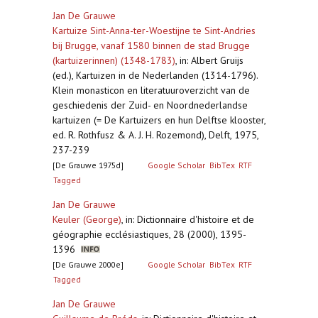
Jan De Grauwe
Kartuize Sint-Anna-ter-Woestijne te Sint-Andries
bij Brugge, vanaf 1580 binnen de stad Brugge
(kartuizerinnen) (1348-1783)
,
in: Albert Gruijs
(ed.), Kartuizen in de Nederlanden (1314-1796).
Klein monasticon en literatuuroverzicht van de
geschiedenis der Zuid- en Noordnederlandse
kartuizen (= De Kartuizers en hun Delftse klooster,
ed. R. Rothfusz & A. J. H. Rozemond), Delft, 1975,
237-239
[De Grauwe 1975d]
Google Scholar
BibTex
RTF
Tagged
Jan De Grauwe
Keuler (George)
,
in: Dictionnaire d'histoire et de
géographie ecclésiastiques, 28 (2000), 1395-
1396
[De Grauwe 2000e]
Google Scholar
BibTex
RTF
Tagged
Jan De Grauwe