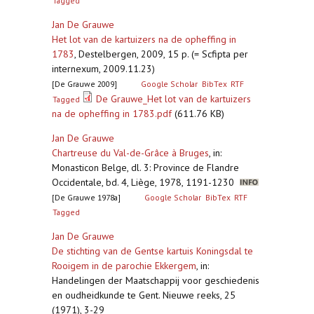
Tagged
Jan De Grauwe
Het lot van de kartuizers na de opheffing in
1783
,
Destelbergen, 2009, 15 p. (= Scfipta per
internexum, 2009.11.23)
[De Grauwe 2009]
Google Scholar
BibTex
RTF
De Grauwe_Het lot van de kartuizers
Tagged
na de opheffing in 1783.pdf
(611.76 KB)
Jan De Grauwe
Chartreuse du Val-de-Grâce à Bruges
,
in:
Monasticon Belge, dl. 3: Province de Flandre
Occidentale, bd. 4, Liège, 1978, 1191-1230
[De Grauwe 1978a]
Google Scholar
BibTex
RTF
Tagged
Jan De Grauwe
De stichting van de Gentse kartuis Koningsdal te
Rooigem in de parochie Ekkergem
,
in:
Handelingen der Maatschappij voor geschiedenis
en oudheidkunde te Gent. Nieuwe reeks, 25
(1971), 3-29