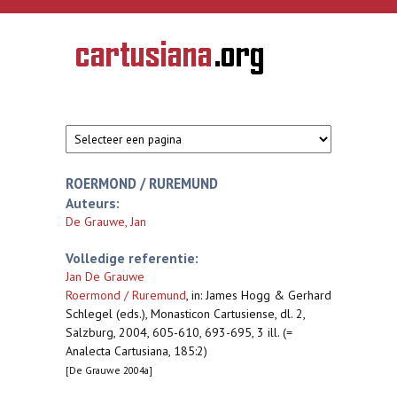
Overslaan en naar de inhoud gaan
CARTUSIANA
Geschiedenis
van de
kartuizerorde
in de
Nederlanden
ROERMOND / RUREMUND
Auteurs:
De Grauwe, Jan
Volledige referentie:
Jan De Grauwe
Roermond / Ruremund
,
in: James Hogg & Gerhard
Schlegel (eds.), Monasticon Cartusiense, dl. 2,
Salzburg, 2004, 605-610, 693-695, 3 ill. (=
Analecta Cartusiana, 185:2)
[De Grauwe 2004a]