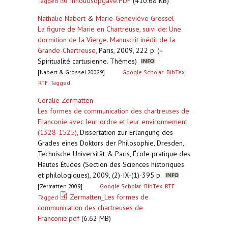
Inhoudsopgave.PDF
(410.68 KB)
Tagged
Nathalie Nabert
&
Marie-Geneviève Grossel
La figure de Marie en Chartreuse, suivi de: Une
dormition de la Vierge. Manuscrit inédit de la
Grande-Chartreuse
,
Paris, 2009, 222 p. (=
Spiritualité cartusienne. Thèmes)
[Nabert & Grossel 20029]
Google Scholar
BibTex
RTF
Tagged
Coralie Zermatten
Les formes de communication des chartreuses de
Franconie avec leur ordre et leur environnement
(1328-1525)
,
Dissertation zur Erlangung des
Grades eines Doktors der Philosophie, Dresden,
Technische Universität & Paris, École pratique des
Hautes Études (Section des Sciences historiques
et philologiques), 2009, (2)-IX-(1)-395 p.
[Zermatten 2009]
Google Scholar
BibTex
RTF
Zermatten_Les formes de
Tagged
communication des chartreuses de
Franconie.pdf
(6.62 MB)