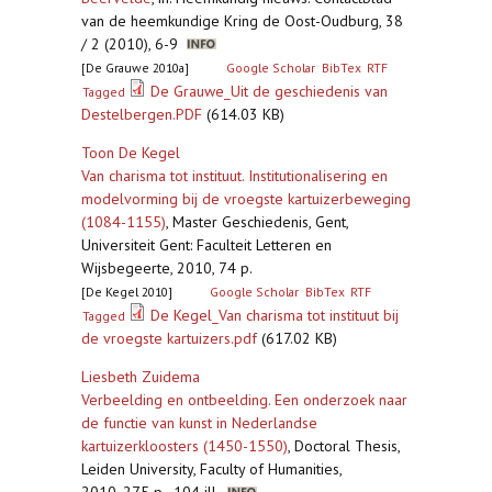
van de heemkundige Kring de Oost-Oudburg, 38
/ 2 (2010), 6-9
[De Grauwe 2010a]
Google Scholar
BibTex
RTF
De Grauwe_Uit de geschiedenis van
Tagged
Destelbergen.PDF
(614.03 KB)
Toon De Kegel
Van charisma tot instituut. Institutionalisering en
modelvorming bij de vroegste kartuizerbeweging
(1084-1155)
,
Master Geschiedenis, Gent,
Universiteit Gent: Faculteit Letteren en
Wijsbegeerte, 2010, 74 p.
[De Kegel 2010]
Google Scholar
BibTex
RTF
De Kegel_Van charisma tot instituut bij
Tagged
de vroegste kartuizers.pdf
(617.02 KB)
Liesbeth Zuidema
Verbeelding en ontbeelding. Een onderzoek naar
de functie van kunst in Nederlandse
kartuizerkloosters (1450-1550)
,
Doctoral Thesis,
Leiden University, Faculty of Humanities,