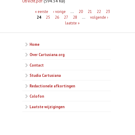
Utrecht.pdf
(594.34 KB)
Pagina's
« eerste
‹ vorige
…
20
21
22
23
24
25
26
27
28
…
volgende ›
laatste »
Home
Over Cartusiana.org
Contact
Studia Cartusiana
Redactionele afkortingen
Colofon
Laatste wijzigingen