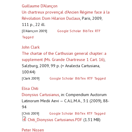
Guillaume D’Alançon
Un chartreux provençal d'Ancien Régime face à la
Révolution: Dom Hilarion Duclaux
,
Paris, 2009,
111 p., 22 ill.
[D’Alançon 2009]
Google Scholar
BibTex
RTF
Tagged
John Clark
The chartæ of the Carthusian general chapter: a
supplement (Ms. Grande Chartreuse 1 Cart. 16)
,
Salzburg, 2009, 99 p. (= Analecta Cartusiana,
100:44)
[Clark 2009]
Google Scholar
BibTex
RTF
Tagged
Elisa Chiti
Dionysius Cartusianus
,
in: Compendium Auctorum
Latinorum Medii Aevi — C.A.L.M.A., 3:1 (2009), 88-
94
[Chiti 2009]
Google Scholar
BibTex
RTF
Tagged
Chiti_Dionysius Cartusianus.PDF
(1.31 MB)
Peter Nissen