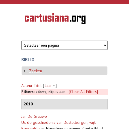
Overslaan en naar de inhoud gaan
CARTUSIANA
Geschiedenis
van de
kartuizerorde
in de
Nederlanden
BIBLIO
Zoeken
Weergeven
Auteur
Titel
[
Jaar
]
Filters:
gelijk is aan
[Clear All Filters]
Filter
2010
Jan De Grauwe
Uit de geschiedenis van Destelbergen, wijk
Beervelde
,
in: Heemkundig nieuws. Contactblad