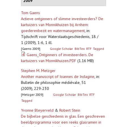
2009
Tom Gaens
Actieve ontginners of slimme investeerders? De
kartuizers van Monnikhuizen bij Arnhem:
goederenbezit en watermanagement
,
in:
Tijdschrift voor Waterstaatsgeschiedenis, 18 /
1 (2009), 1-6, 1 ill.
[Gaens 2009]
Google Scholar
BibTex
RTF
Tagged
Gaens_Ontginners of investeerders. De
kartuizers van Monnikhuizen.PDF
(1.16 MB)
Stephen M. Metzger
Another manuscript of Ioannes de Indagine
,
in:
Bulletin de philosophie médiévale, 51
(2009), 229-230
[Metzger 2009]
Google Scholar
BibTex
RTF
Tagged
Yvonne Bleyerveld
&
Robert Stein
De bijbelse geschiedenis in glas. Een geschreven
beeldprogramma voor een reeks glasramen in