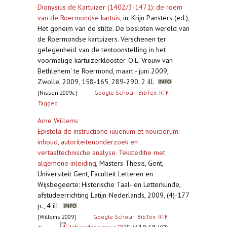
Dionysius de Kartuizer (1402/3-1471): de roem
van de Roermondse kartuis
,
in: Krijn Pansters (ed.),
Het geheim van de stilte. De besloten wereld van
de Roermondse kartuizers. Verschenen ter
gelegenheid van de tentoonstelling in het
voormalige kartuizerklooster 'O.L. Vrouw van
Bethlehem' te Roermond, maart - juni 2009,
Zwolle, 2009, 158-165, 289-290, 2 ill.
[Nissen 2009c]
Google Scholar
BibTex
RTF
Tagged
Arne Willems
Epistola de instructione iuuenum et nouiciorum:
inhoud, autoriteitenonderzoek en
vertaaltechnische analyse. Teksteditie met
algemene inleiding
,
Masters Thesis, Gent,
Universiteit Gent, Faculteit Letteren en
Wijsbegeerte: Historische Taal- en Letterkunde,
afstudeerrichting Latijn-Nederlands, 2009, (4)-177
p., 4 ill.
[Willems 2009]
Google Scholar
BibTex
RTF