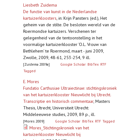
Liesbeth Zuidema
De functie van kunst in de Nederlandse
kartuizerkloosters
,
in: Krijn Pansters (ed.), Het
geheim van de stilte. De besloten wereld van de
Roermondse kartuizers. Verschenen ter
gelegenheid van de tentoonstelling in het
voormalige kartuizerklooster 'O.L. Vrouw van
Bethlehem' te Roermond, maart - juni 2009,
Zwolle, 2009, 48-61, 253-254, 9 ill.
[Zuidema 2009a]
Google Scholar
BibTex
RTF
Tagged
E. Mores
Fundatio Carthusiae Ultraiectinae: stichtingskroniek
van het kartuizerklooster Nieuwlicht bij Utrecht.
Transcriptie en historisch commentaar
,
Masters
Thesis, Utrecht, Universiteit Utrecht:
Middeleeuwse studies, 2009, 89 p., ill.
[Mores 2009]
Google Scholar
BibTex
RTF
Tagged
Mores_Stichtingskroniek van het
kartuizerklooster Nieuwlicht bij