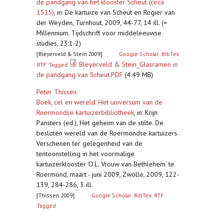
de pandgang van het klooster Scheut (circa
1515)
,
in: De kartuize van Scheut en Rogier van
der Weyden, Turnhout, 2009, 44-77, 14 ill. (=
Millennium. Tijdschrift voor middeleeuwse
studies, 23:1-2)
[Bleyerveld & Stein 2009]
Google Scholar
BibTex
Bleyerveld & Stein_Glasramen in
RTF
Tagged
de pandgang van Scheut.PDF
(4.49 MB)
Peter Thissen
Boek, cel en wereld. Het universum van de
Roermondse kartuizerbibliotheek
,
in: Krijn
Pansters (ed.), Het geheim van de stilte. De
besloten wereld van de Roermondse kartuizers.
Verschenen ter gelegenheid van de
tentoonstelling in het voormalige
kartuizerklooster 'O.L. Vrouw van Bethlehem' te
Roermond, maart - juni 2009, Zwolle, 2009, 122-
139, 284-286, 3 ill.
[Thissen 2009]
Google Scholar
BibTex
RTF
Tagged