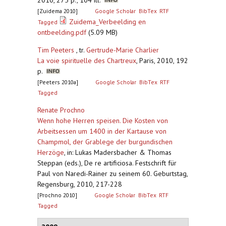
2010, 275 p., 104 ill.
[Zuidema 2010]
Google Scholar
BibTex
RTF
Zuidema_Verbeelding en
Tagged
ontbeelding.pdf
(5.09 MB)
Tim Peeters
, tr.
Gertrude-Marie Charlier
La voie spirituelle des Chartreux
,
Paris, 2010, 192
p.
[Peeters 2010a]
Google Scholar
BibTex
RTF
Tagged
Renate Prochno
Wenn hohe Herren speisen. Die Kosten von
Arbeitsessen um 1400 in der Kartause von
Champmol, der Grablege der burgundischen
Herzöge
,
in: Lukas Madersbacher & Thomas
Steppan (eds.), De re artificiosa. Festschrift für
Paul von Naredi-Rainer zu seinem 60. Geburtstag,
Regensburg, 2010, 217-228
[Prochno 2010]
Google Scholar
BibTex
RTF
Tagged