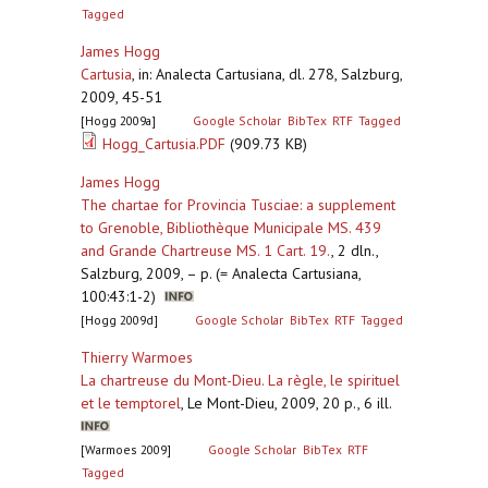
Tagged
James Hogg
Cartusia
,
in: Analecta Cartusiana, dl. 278, Salzburg,
2009, 45-51
[Hogg 2009a]
Google Scholar
BibTex
RTF
Tagged
Hogg_Cartusia.PDF
(909.73 KB)
James Hogg
The chartae for Provincia Tusciae: a supplement
to Grenoble, Bibliothèque Municipale MS. 439
and Grande Chartreuse MS. 1 Cart. 19.
,
2 dln.,
Salzburg, 2009, – p. (= Analecta Cartusiana,
100:43:1-2)
[Hogg 2009d]
Google Scholar
BibTex
RTF
Tagged
Thierry Warmoes
La chartreuse du Mont-Dieu. La règle, le spirituel
et le temptorel
,
Le Mont-Dieu, 2009, 20 p., 6 ill.
[Warmoes 2009]
Google Scholar
BibTex
RTF
Tagged