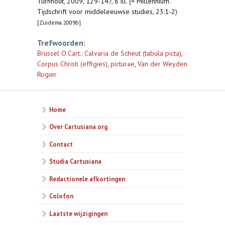
Turnhout, 2009, 129-147, 8 ill. (= Millennium.
Tijdschrift voor middeleeuwse studies, 23:1-2)
[Zuidema 2009b]
Trefwoorden:
Brussel O.Cart.: Calvaria de Scheut (tabula picta)
,
Corpus Christi (effigies)
,
picturae
,
Van der Weyden
Rogier
Home
Over Cartusiana.org
Contact
Studia Cartusiana
Redactionele afkortingen
Colofon
Laatste wijzigingen