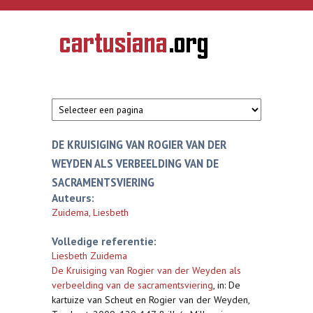
Overslaan en naar de inhoud gaan
CARTUSIANA
Geschiedenis
van de
kartuizerorde
in de
Nederlanden
DE KRUISIGING VAN ROGIER VAN DER
WEYDEN ALS VERBEELDING VAN DE
SACRAMENTSVIERING
Auteurs:
Zuidema, Liesbeth
Volledige referentie:
Liesbeth Zuidema
De Kruisiging van Rogier van der Weyden als
verbeelding van de sacramentsviering
,
in: De
kartuize van Scheut en Rogier van der Weyden,