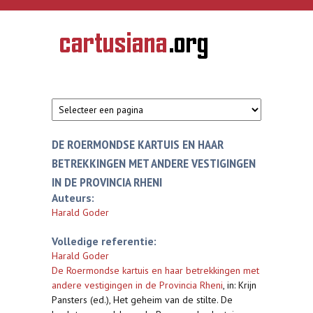
Overslaan en naar de inhoud gaan
CARTUSIANA
Geschiedenis
van de
kartuizerorde
in de
Nederlanden
DE ROERMONDSE KARTUIS EN HAAR
BETREKKINGEN MET ANDERE VESTIGINGEN
IN DE PROVINCIA RHENI
Auteurs:
Harald Goder
Volledige referentie:
Harald Goder
De Roermondse kartuis en haar betrekkingen met
andere vestigingen in de Provincia Rheni
,
in: Krijn
Pansters (ed.), Het geheim van de stilte. De