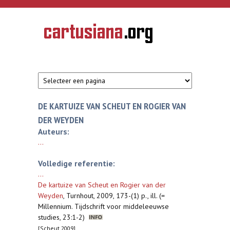
Overslaan en naar de inhoud gaan
CARTUSIANA
Geschiedenis
van de
kartuizerorde
in de
Nederlanden
DE KARTUIZE VAN SCHEUT EN ROGIER VAN
DER WEYDEN
Auteurs:
...
Volledige referentie:
...
De kartuize van Scheut en Rogier van der
Weyden
,
Turnhout, 2009, 173-(1) p., ill. (=
Millennium. Tijdschrift voor middeleeuwse
studies, 23:1-2)
[Scheut 2009]