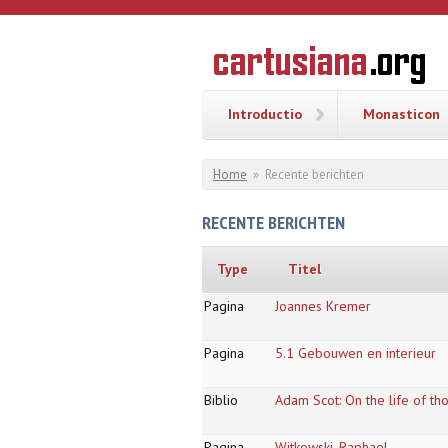
Overslaan en naar de inhoud gaan
CARTUSI
Geschiedenis
van de
kartuizerorde
in de
Nederlanden
Introductio
Monasticon
U bent hier
Home
»
Recente berichten
RECENTE BERICHTEN
Type
Titel
Pagina
Joannes Kremer
Pagina
5.1 Gebouwen en interieur
Biblio
Adam Scot: On the life of th
Pagina
Witkowski, Raphael