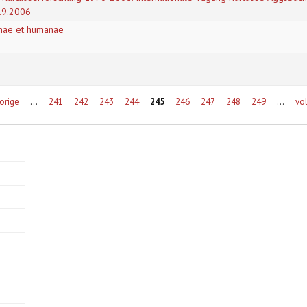
1.9.2006
vinae et humanae
vorige
…
241
242
243
244
245
246
247
248
249
…
vo