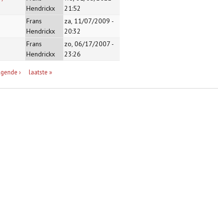
Hendrickx
21:52
Frans
za, 11/07/2009 -
Hendrickx
20:32
Frans
zo, 06/17/2007 -
Hendrickx
23:26
lgende ›
laatste »