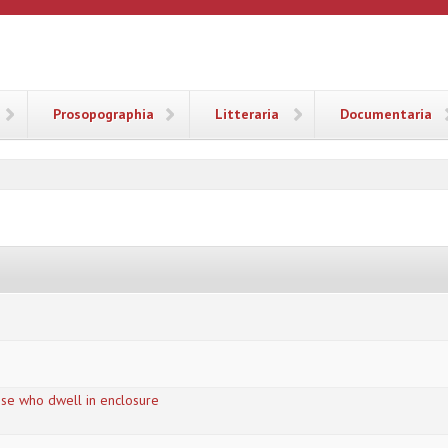
ANA
Prosopographia
Litteraria
Documentaria
ose who dwell in enclosure