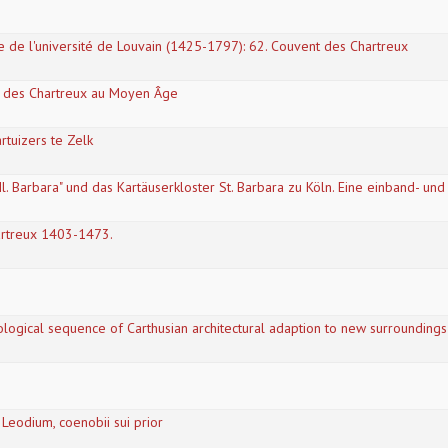
ire de l'université de Louvain (1425-1797): 62. Couvent des Chartreux
a des Chartreux au Moyen Âge
rtuizers te Zelk
l. Barbara" und das Kartäuserkloster St. Barbara zu Köln. Eine einband- und
hartreux 1403-1473.
ological sequence of Carthusian architectural adaption to new surroundings
 Leodium, coenobii sui prior