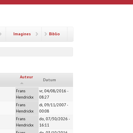
Imagines
Biblio
Auteur
Datum
Frans
vr, 04/08/2016 -
Hendrickx
08:27
Frans
di, 09/11/2007 -
Hendrickx
00:08
Frans
do, 07/30/2026 -
Hendrickx
16:11
Frans
do, 03/10/2016 -