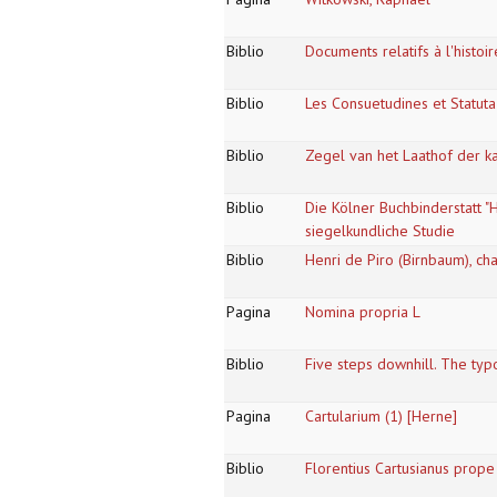
Biblio
Documents relatifs à l'histo
Biblio
Les Consuetudines et Statut
Biblio
Zegel van het Laathof der ka
Biblio
Die Kölner Buchbinderstatt "H
siegelkundliche Studie
Biblio
Henri de Piro (Birnbaum), c
Pagina
Nomina propria L
Biblio
Five steps downhill. The typ
Pagina
Cartularium (1) [Herne]
Biblio
Florentius Cartusianus prope