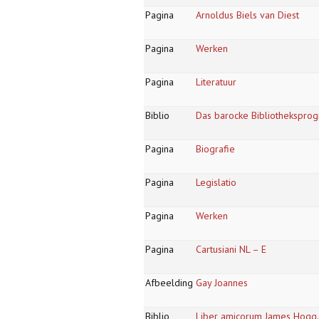
Pagina
Arnoldus Biels van Diest
Pagina
Werken
Pagina
Literatuur
Biblio
Das barocke Bibliothekspro
Pagina
Biografie
Pagina
Legislatio
Pagina
Werken
Pagina
Cartusiani NL – E
Afbeelding
Gay Joannes
Biblio
Liber amicorum James Hogg.