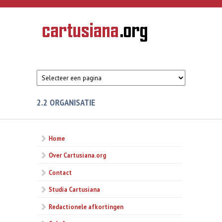
Overslaan en naar de inhoud gaan
CARTUSIANA
Geschiedenis
van de
kartuizerorde
in de
Nederlanden
2.2 ORGANISATIE
Home
Over Cartusiana.org
Contact
Studia Cartusiana
Redactionele afkortingen