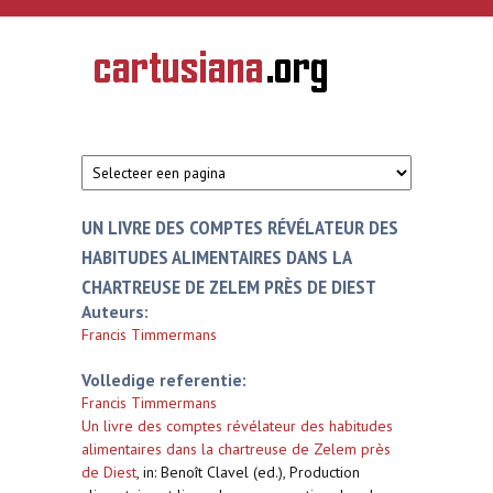
Overslaan en naar de inhoud gaan
CARTUSIANA
Geschiedenis
van de
kartuizerorde
in de
Nederlanden
UN LIVRE DES COMPTES RÉVÉLATEUR DES
HABITUDES ALIMENTAIRES DANS LA
CHARTREUSE DE ZELEM PRÈS DE DIEST
Auteurs:
Francis Timmermans
Volledige referentie:
Francis Timmermans
Un livre des comptes révélateur des habitudes
alimentaires dans la chartreuse de Zelem près
de Diest
,
in: Benoît Clavel (ed.), Production