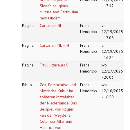
Siena’s religious
- 17:42
culture and Carthusian
monasticism
Pagina
Cartusiani NL – J
Frans
vr,
Hendrickx
12/19/2025
- 17:08
Pagina
Cartusiani NL – H
Frans
vr,
Hendrickx
12/19/2025
- 16:24
Pagina
Tituli litterales S
Frans
wo,
Hendrickx
12/17/2025
- 20:03
Biblio
Zeit, Perspektive und
Frans
wo,
Mystische Kultur im
Hendrickx
12/10/2025
späteren Mittelalter
- 16:50
der Niederlande: Das
Beispiel von Rogier
van der Weydens
Columba-Altar und
Heinrich von