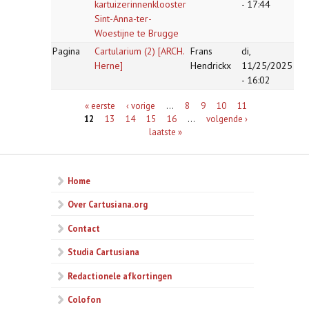
kartuizerinnenklooster
- 17:44
Sint-Anna-ter-
Woestijne te Brugge
Pagina
Cartularium (2) [ARCH.
Frans
di,
Herne]
Hendrickx
11/25/2025
- 16:02
Pagina's
« eerste
‹ vorige
…
8
9
10
11
12
13
14
15
16
…
volgende ›
laatste »
Home
Over Cartusiana.org
Contact
Studia Cartusiana
Redactionele afkortingen
Colofon