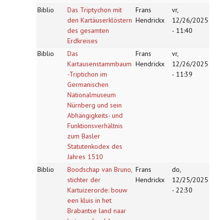
Biblio
Das Triptychon mit
Frans
vr,
den Kartäuserklöstern
Hendrickx
12/26/2025
des gesamten
- 11:40
Erdkreises
Biblio
Das
Frans
vr,
Kartausenstammbaum
Hendrickx
12/26/2025
-Triptichon im
- 11:39
Germanischen
Nationalmuseum
Nürnberg und sein
Abhängigkeits- und
Funktionsverhältnis
zum Basler
Statutenkodex des
Jahres 1510
Biblio
Boodschap van Bruno,
Frans
do,
stichter der
Hendrickx
12/25/2025
Kartuizerorde: bouw
- 22:30
een kluis in het
Brabantse land naar