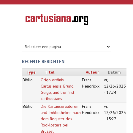
Overslaan en naar de inhoud gaan
CARTUSIANA
Geschiedenis
van de
kartuizerorde
in de
Nederlanden
RECENTE BERICHTEN
Type
Titel
Auteur
Datum
Biblio
Origo ordinis
Frans
vr,
Cartusiensis: Bruno,
Hendrickx
12/26/2025
Guigo, and the first
- 17:24
carthuusians
Biblio
Die Kartäuserautoren
Frans
vr,
und -bibliotheken nach
Hendrickx
12/26/2025
dem Register des
- 15:27
Rooklosters bei
Brüssel