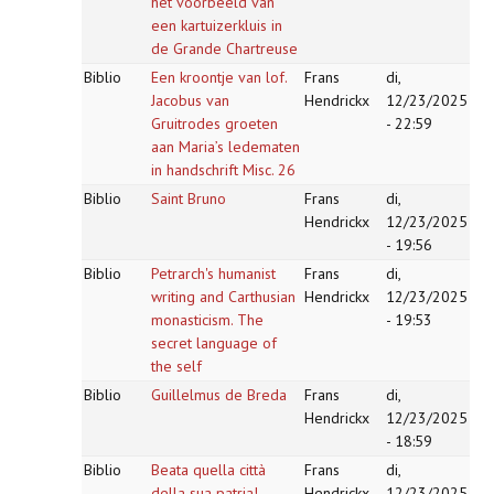
het voorbeeld van
een kartuizerkluis in
de Grande Chartreuse
Biblio
Een kroontje van lof.
Frans
di,
Jacobus van
Hendrickx
12/23/2025
Gruitrodes groeten
- 22:59
aan Maria’s ledematen
in handschrift Misc. 26
Biblio
Saint Bruno
Frans
di,
Hendrickx
12/23/2025
- 19:56
Biblio
Petrarch's humanist
Frans
di,
writing and Carthusian
Hendrickx
12/23/2025
monasticism. The
- 19:53
secret language of
the self
Biblio
Guillelmus de Breda
Frans
di,
Hendrickx
12/23/2025
- 18:59
Biblio
Beata quella città
Frans
di,
della sua patria!
Hendrickx
12/23/2025