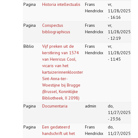
Pagina
Historia intellectualis
Frans
vr,
Hendrickx
11/28/2025
- 16:16
Pagina
Conspectus
Frans
vr,
bibliographicus
Hendrickx
11/28/2025
- 12:19
Biblio
Vijf preken uit de
Frans
vr,
kerstkring van 1574
Hendrickx
11/28/2025
van Henricus Cool,
- 11:45
vicaris van het
kartuizerinnenklooster
Sint-Anna-ter-
Woestijne bij Brugge
(Brussel, Koninklijke
Bibliotheek, II 2098)
Pagina
Documentaria
admin
do,
11/27/2025
- 23:36
Pagina
Een gedateerd
Frans
do,
handschrift uit het
Hendrickx
11/27/2025