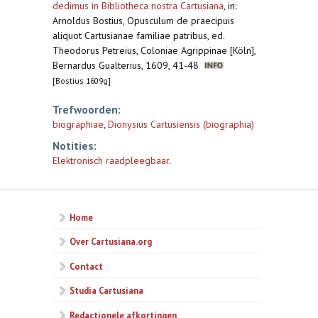
dedimus in Bibliotheca nostra Cartusiana
,
in:
Arnoldus Bostius, Opusculum de praecipuis
aliquot Cartusianae familiae patribus, ed.
Theodorus Petreius, Coloniae Agrippinae [Köln],
Bernardus Gualterius, 1609, 41-48
[Bostius 1609g]
Trefwoorden:
biographiae
,
Dionysius Cartusiensis (biographia)
Notities:
Elektronisch raadpleegbaar
.
Home
Over Cartusiana.org
Contact
Studia Cartusiana
Redactionele afkortingen