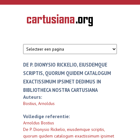
Overslaan en naar de inhoud gaan
CARTUSIANA
Geschiedenis
van de
kartuizerorde
in de
Nederlanden
DE P. DIONYSIO RICKELIO, EIUSDEMQUE
SCRIPTIS, QUORUM QUIDEM CATALOGUM
EXACTISSIMUM IPSIMET DEDIMUS IN
BIBLIOTHECA NOSTRA CARTUSIANA
Auteurs:
Bostius, Arnoldus
Volledige referentie:
Arnoldus Bostius
De P. Dionysio Rickelio, eiusdemque scriptis,
quorum quidem catalogum exactissimum ipsimet