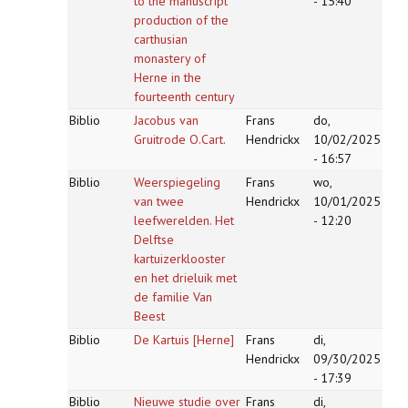
to the manuscript
- 15:40
production of the
carthusian
monastery of
Herne in the
fourteenth century
Biblio
Jacobus van
Frans
do,
Gruitrode O.Cart.
Hendrickx
10/02/2025
- 16:57
Biblio
Weerspiegeling
Frans
wo,
van twee
Hendrickx
10/01/2025
leefwerelden. Het
- 12:20
Delftse
kartuizerklooster
en het drieluik met
de familie Van
Beest
Biblio
De Kartuis [Herne]
Frans
di,
Hendrickx
09/30/2025
- 17:39
Biblio
Nieuwe studie over
Frans
di,