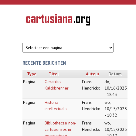
Overslaan en naar de inhoud gaan
CARTUSIANA
Geschiedenis
van de
kartuizerorde
in de
Nederlanden
RECENTE BERICHTEN
Type
Titel
Auteur
Datum
Pagina
Gerardus
Frans
do,
Kalckbrenner
Hendrickx
10/16/2025
- 18:43
Pagina
Historia
Frans
wo,
intellectualis
Hendrickx
10/15/2025
- 10:32
Pagina
Bibliothecae non-
Frans
wo,
cartusienses in
Hendrickx
10/15/2025
possessione
- 10:17