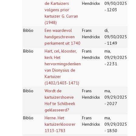
de Kartuizers
Hendrickx
09/30/2025
volgens prior
- 12:03
kartuizer G. Curran
(1948)
Biblio
Een waardevol
Frans
di,
handgeschreven
Hendrickx
09/30/2025
perkament uit 1740
- 11:49
Biblio
Hart, cel, klooster,
Frans
ma,
kerk. Het
Hendrickx
09/29/2025
hervormingsdenken
- 22:31
van Dionysius de
Kartuizer
(1402/1403-1471)
Biblio
Wordt de
Frans
ma,
kartuizershoeve
Hendrickx
09/29/2025
Hof te Schilbeek
- 20:27
geklasseerd?
Biblio
Herne. Het
Frans
ma,
kartuizerkloosrer
Hendrickx
09/29/2025
1313-1783
- 18:50