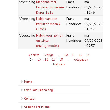
Afbeelding
Madonna met
Frans
ma,
kartuizer monniken_
Hendrickx
09/29/2025
Dürer 1515
- 16:46
Afbeelding
Habijt van een
Frans
ma,
kartuizer monnik
Hendrickx
09/29/2025
(1783)
- 16:37
Afbeelding
Habijt voor zomer
Frans
ma,
en winter
Hendrickx
09/29/2025
(etalagemodel)
- 09:57
Pagina's
« eerste
‹ vorige
…
10
11
12
13
14
15
16
17
18
…
volgende ›
laatste »
Home
Over Cartusiana.org
Contact
Studia Cartusiana