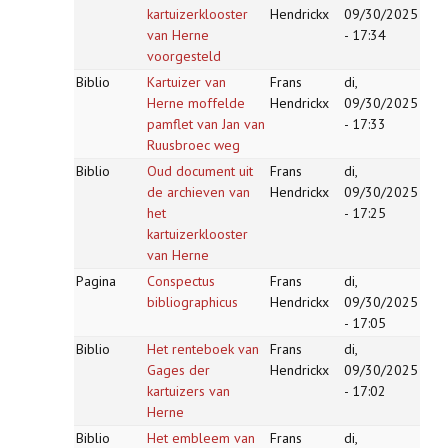
kartuizerklooster
Hendrickx
09/30/2025
van Herne
- 17:34
voorgesteld
Biblio
Kartuizer van
Frans
di,
Herne moffelde
Hendrickx
09/30/2025
pamflet van Jan van
- 17:33
Ruusbroec weg
Biblio
Oud document uit
Frans
di,
de archieven van
Hendrickx
09/30/2025
het
- 17:25
kartuizerklooster
van Herne
Pagina
Conspectus
Frans
di,
bibliographicus
Hendrickx
09/30/2025
- 17:05
Biblio
Het renteboek van
Frans
di,
Gages der
Hendrickx
09/30/2025
kartuizers van
- 17:02
Herne
Biblio
Het embleem van
Frans
di,