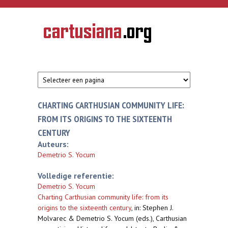
Overslaan en naar de inhoud gaan
CARTUSIANA
Geschiedenis
van de
kartuizerorde
in de
Nederlanden
CHARTING CARTHUSIAN COMMUNITY LIFE:
FROM ITS ORIGINS TO THE SIXTEENTH
CENTURY
Auteurs:
Demetrio S. Yocum
Volledige referentie:
Demetrio S. Yocum
Charting Carthusian community life: from its
origins to the sixteenth century
,
in: Stephen J.
Molvarec & Demetrio S. Yocum (eds.), Carthusian