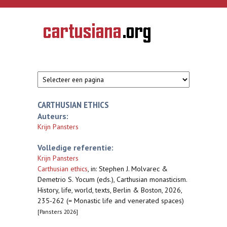
Overslaan en naar de inhoud gaan
CARTUSIANA
Geschiedenis
van de
kartuizerorde
in de
Nederlanden
CARTHUSIAN ETHICS
Auteurs:
Krijn Pansters
Volledige referentie:
Krijn Pansters
Carthusian ethics
,
in: Stephen J. Molvarec &
Demetrio S. Yocum (eds.), Carthusian monasticism.
History, life, world, texts, Berlin & Boston, 2026,
235-262 (= Monastic life and venerated spaces)
[Pansters 2026]