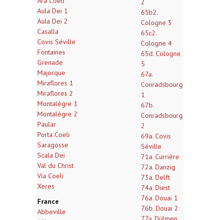
Ara Coeli
2
Aula Dei 1
65b2.
Aula Dei 2
Cologne 3
Casalla
65c2.
Covis Séville
Cologne 4
Fontaines
65d. Cologne
Grenade
5
Majorque
67a.
Miraflores 1
Conradsbourg
Miraflores 2
1
Montalègre 1
67b.
Montalègre 2
Conradsbourg
Paular
2
Porta Coeli
69a. Covis
Saragosse
Séville
Scala Dei
71a. Currière
Val du Christ
72a. Danzig
Via Coeli
73a. Delft
Xeres
74a. Diest
76a. Douai 1
France
76b. Douai 2
Abbeville
77a. Dülmen