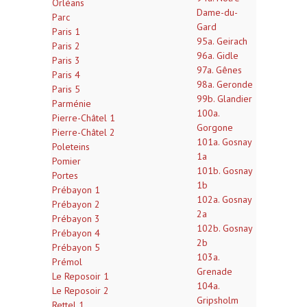
Orléans
Dame-du-
Parc
Gard
Paris 1
95a. Geirach
Paris 2
96a. Gidle
Paris 3
97a. Gênes
Paris 4
98a. Geronde
Paris 5
99b. Glandier
Parménie
100a.
Pierre-Châtel 1
Gorgone
Pierre-Châtel 2
101a. Gosnay
Poleteins
1a
Pomier
101b. Gosnay
Portes
1b
Prébayon 1
102a. Gosnay
Prébayon 2
2a
Prébayon 3
102b. Gosnay
Prébayon 4
2b
Prébayon 5
103a.
Prémol
Grenade
Le Reposoir 1
104a.
Le Reposoir 2
Gripsholm
Rettel 1