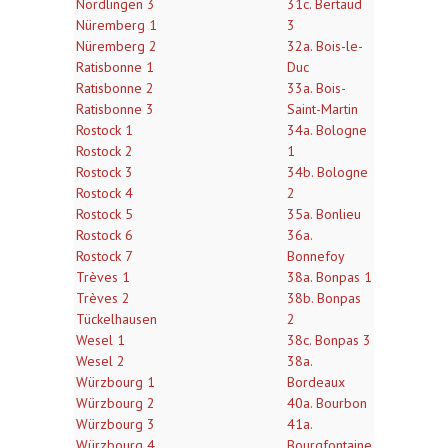
Nördlingen 3
31c. Bertaud
Nüremberg 1
3
Nüremberg 2
32a. Bois-le-
Ratisbonne 1
Duc
Ratisbonne 2
33a. Bois-
Ratisbonne 3
Saint-Martin
Rostock 1
34a. Bologne
Rostock 2
1
Rostock 3
34b. Bologne
Rostock 4
2
Rostock 5
35a. Bonlieu
Rostock 6
36a.
Rostock 7
Bonnefoy
Trèves 1
38a. Bonpas 1
Trèves 2
38b. Bonpas
Tückelhausen
2
Wesel 1
38c. Bonpas 3
Wesel 2
38a.
Würzbourg 1
Bordeaux
Würzbourg 2
40a. Bourbon
Würzbourg 3
41a.
Würzbourg 4
Bourgfontaine