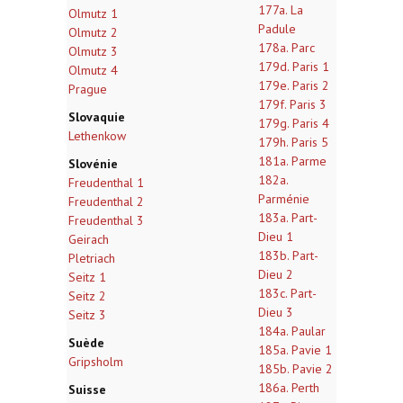
177a. La
Olmutz 1
Padule
Olmutz 2
178a. Parc
Olmutz 3
179d. Paris 1
Olmutz 4
179e. Paris 2
Prague
179f. Paris 3
Slovaquie
179g. Paris 4
Lethenkow
179h. Paris 5
181a. Parme
Slovénie
182a.
Freudenthal 1
Parménie
Freudenthal 2
183a. Part-
Freudenthal 3
Dieu 1
Geirach
183b. Part-
Pletriach
Dieu 2
Seitz 1
183c. Part-
Seitz 2
Dieu 3
Seitz 3
184a. Paular
Suède
185a. Pavie 1
Gripsholm
185b. Pavie 2
186a. Perth
Suisse