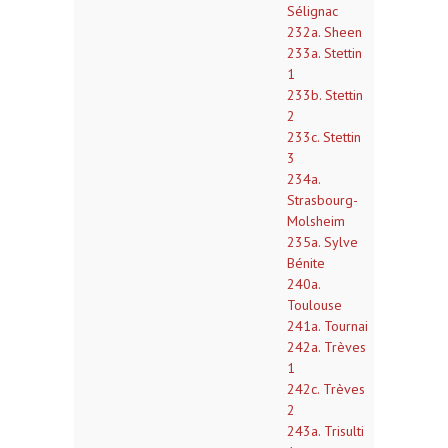
Sélignac
232a. Sheen
233a. Stettin
1
233b. Stettin
2
233c. Stettin
3
234a.
Strasbourg-
Molsheim
235a. Sylve
Bénite
240a.
Toulouse
241a. Tournai
242a. Trèves
1
242c. Trèves
2
243a. Trisulti