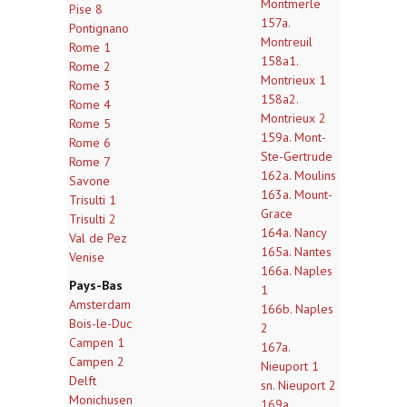
Montmerle
Pise 8
157a.
Pontignano
Montreuil
Rome 1
158a1.
Rome 2
Montrieux 1
Rome 3
158a2.
Rome 4
Montrieux 2
Rome 5
159a. Mont-
Rome 6
Ste-Gertrude
Rome 7
162a. Moulins
Savone
163a. Mount-
Trisulti 1
Grace
Trisulti 2
164a. Nancy
Val de Pez
165a. Nantes
Venise
166a. Naples
Pays-Bas
1
Amsterdam
166b. Naples
Bois-le-Duc
2
Campen 1
167a.
Campen 2
Nieuport 1
Delft
sn. Nieuport 2
Monichusen
169a.