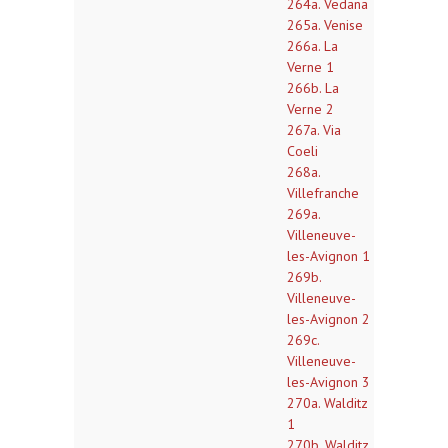
264a. Vedana
265a. Venise
266a. La
Verne 1
266b. La
Verne 2
267a. Via
Coeli
268a.
Villefranche
269a.
Villeneuve-
les-Avignon 1
269b.
Villeneuve-
les-Avignon 2
269c.
Villeneuve-
les-Avignon 3
270a. Walditz
1
270b. Walditz