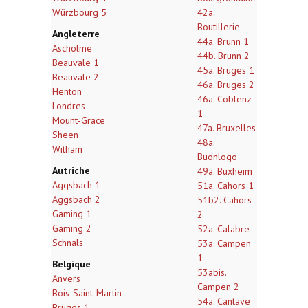
Würzbourg 5
42a.
Boutillerie
Angleterre
44a. Brunn 1
Ascholme
44b. Brunn 2
Beauvale 1
45a. Bruges 1
Beauvale 2
46a. Bruges 2
Henton
46a. Coblenz
Londres
1
Mount-Grace
47a. Bruxelles
Sheen
48a.
Witham
Buonlogo
Autriche
49a. Buxheim
Aggsbach 1
51a. Cahors 1
Aggsbach 2
51b2. Cahors
Gaming 1
2
Gaming 2
52a. Calabre
Schnals
53a. Campen
1
Belgique
53abis.
Anvers
Campen 2
Bois-Saint-Martin
54a. Cantave
Bruges 1