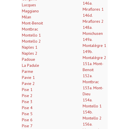
146a.
Lucques
Miraflores 1
Maggiano
146d.
Milan
Miraflores 2
Mont-Benoit
148a.
Montbrac
Monichusen
Montello 1
149a.
Montello 2
Montalègre 1
Naples 1
149b.
Naples 2
Montalègre 2
Padoue
151a. Mont-
La Padule
Benoit
Parme
152a.
Pavie 1
Montbrac
Pavie 2
153a. Mont-
Pise 1
Dieu
Pise 2
154a.
Pise 3
Montello 1
Pise 4
154b.
Pise 5
Montello 2
Pise 6
156a.
Pise 7