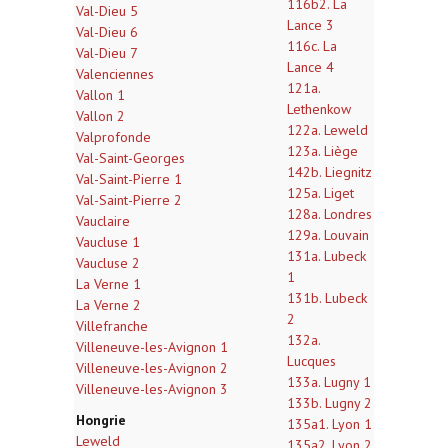
116b2. La
Val-Dieu 5
Lance 3
Val-Dieu 6
116c. La
Val-Dieu 7
Lance 4
Valenciennes
121a.
Vallon 1
Lethenkow
Vallon 2
122a. Leweld
Valprofonde
123a. Liège
Val-Saint-Georges
142b. Liegnitz
Val-Saint-Pierre 1
125a. Liget
Val-Saint-Pierre 2
128a. Londres
Vauclaire
129a. Louvain
Vaucluse 1
131a. Lubeck
Vaucluse 2
1
La Verne 1
131b. Lubeck
La Verne 2
2
Villefranche
132a.
Villeneuve-les-Avignon 1
Lucques
Villeneuve-les-Avignon 2
133a. Lugny 1
Villeneuve-les-Avignon 3
133b. Lugny 2
Hongrie
135a1. Lyon 1
Leweld
135a2. Lyon 2