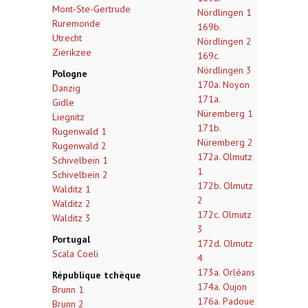
Mont-Ste-Gertrude
Nördlingen 1
Ruremonde
169b.
Utrecht
Nördlingen 2
Zierikzee
169c.
Nördlingen 3
Pologne
170a. Noyon
Danzig
171a.
Gidle
Nüremberg 1
Liegnitz
171b.
Rugenwald 1
Nüremberg 2
Rugenwald 2
172a. Olmutz
Schivelbein 1
1
Schivelbein 2
172b. Olmutz
Walditz 1
2
Walditz 2
172c. Olmutz
Walditz 3
3
Portugal
172d. Olmutz
Scala Coeli
4
173a. Orléans
République tchèque
174a. Oujon
Brunn 1
176a. Padoue
Brunn 2