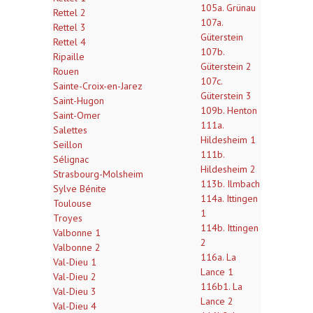
105a. Grünau
Rettel 2
107a.
Rettel 3
Güterstein
Rettel 4
107b.
Ripaille
Güterstein 2
Rouen
107c.
Sainte-Croix-en-Jarez
Güterstein 3
Saint-Hugon
109b. Henton
Saint-Omer
111a.
Salettes
Hildesheim 1
Seillon
111b.
Sélignac
Hildesheim 2
Strasbourg-Molsheim
113b. Ilmbach
Sylve Bénite
114a. Ittingen
Toulouse
1
Troyes
114b. Ittingen
Valbonne 1
2
Valbonne 2
116a. La
Val-Dieu 1
Lance 1
Val-Dieu 2
116b1. La
Val-Dieu 3
Lance 2
Val-Dieu 4