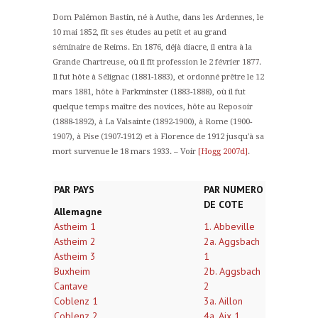
Dom Palémon Bastin, né à Authe, dans les Ardennes, le
10 mai 1852, fit ses études au petit et au grand
séminaire de Reims. En 1876, déjà diacre, il entra à la
Grande Chartreuse, où il fit profession le 2 février 1877.
Il fut hôte à Sélignac (1881-1883), et ordonné prêtre le 12
mars 1881, hôte à Parkminster (1883-1888), où il fut
quelque temps maître des novices, hôte au Reposoir
(1888-1892), à La Valsainte (1892-1900), à Rome (1900-
1907), à Pise (1907-1912) et à Florence de 1912 jusqu'à sa
mort survenue le 18 mars 1933. – Voir
[Hogg 2007d]
.
PAR PAYS
PAR NUMERO
DE COTE
Allemagne
Astheim 1
1. Abbeville
Astheim 2
2a. Aggsbach
Astheim 3
1
Buxheim
2b. Aggsbach
Cantave
2
Coblenz 1
3a. Aillon
Coblenz 2
4a. Aix 1