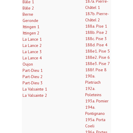
187a. Pierre-
Bâle 1
Châtel 1
Bâle 2
187b. Pierre-
Berne
Châtel 2
Geronde
188a. Pise 1
Ittingen 1
188b. Pise 2
Ittingen 2
188c. Pise 3
La Lance 1
188d. Pise 4
La Lance 2
188e1. Pise 5
La Lance 3
188e2. Pise 6
La Lance 4
188e3. Pise 7
Oujon
188f. Pise 8
Part-Dieu 1
190a.
Part-Dieu 2
Pletriach
Part-Dieu 3
192a.
La Valsainte 1
Poleteins
La Valsainte 2
193a. Pomier
194a.
Pontignano
195a. Porta
Coeli
196a. Portes