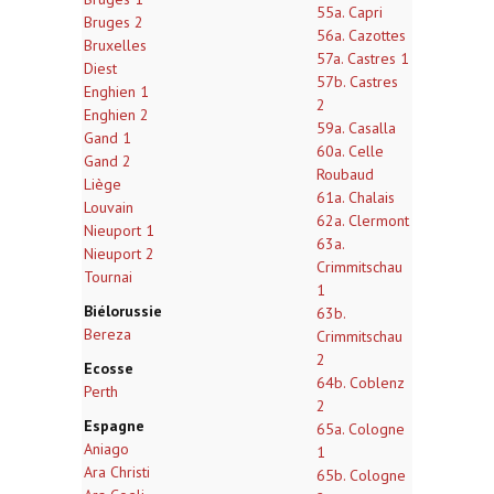
55a. Capri
Bruges 2
56a. Cazottes
Bruxelles
57a. Castres 1
Diest
57b. Castres
Enghien 1
2
Enghien 2
59a. Casalla
Gand 1
60a. Celle
Gand 2
Roubaud
Liège
61a. Chalais
Louvain
62a. Clermont
Nieuport 1
63a.
Nieuport 2
Crimmitschau
Tournai
1
Biélorussie
63b.
Bereza
Crimmitschau
2
Ecosse
64b. Coblenz
Perth
2
Espagne
65a. Cologne
Aniago
1
Ara Christi
65b. Cologne