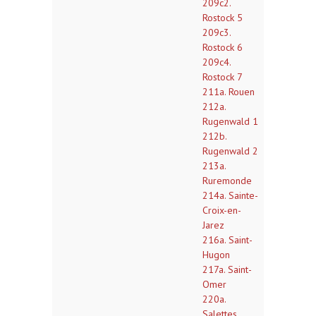
209c2.
Rostock 5
209c3.
Rostock 6
209c4.
Rostock 7
211a. Rouen
212a.
Rugenwald 1
212b.
Rugenwald 2
213a.
Ruremonde
214a. Sainte-
Croix-en-
Jarez
216a. Saint-
Hugon
217a. Saint-
Omer
220a.
Salettes