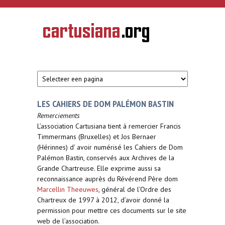
Overslaan en naar de inhoud gaan
CARTUSIANA
Geschiedenis
van de
kartuizerorde
in de
Nederlanden
LES CAHIERS DE DOM PALÉMON BASTIN
Remerciements
L’association Cartusiana tient à remercier Francis
Timmermans (Bruxelles) et Jos Bernaer
(Hérinnes) d’ avoir numérisé les Cahiers de Dom
Palémon Bastin, conservés aux Archives de la
Grande Chartreuse. Elle exprime aussi sa
reconnaissance auprès du Révérend Père dom
Marcellin Theeuwes
, général de l’Ordre des
Chartreux de 1997 à 2012, d’avoir donné la
permission pour mettre ces documents sur le site
web de l’association.