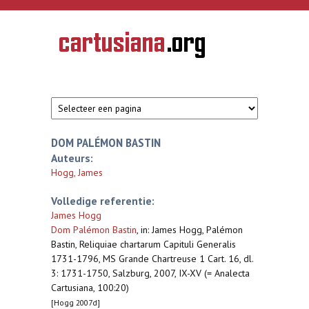
Overslaan en naar de inhoud gaan
CARTUSIANA
Geschiedenis
van de
kartuizerorde
in de
Nederlanden
DOM PALÉMON BASTIN
Auteurs:
Hogg, James
Volledige referentie:
James Hogg
Dom Palémon Bastin
,
in: James Hogg, Palémon
Bastin, Reliquiae chartarum Capituli Generalis
1731-1796, MS Grande Chartreuse 1 Cart. 16, dl.
3: 1731-1750, Salzburg, 2007, IX-XV (= Analecta
Cartusiana, 100:20)
[Hogg 2007d]