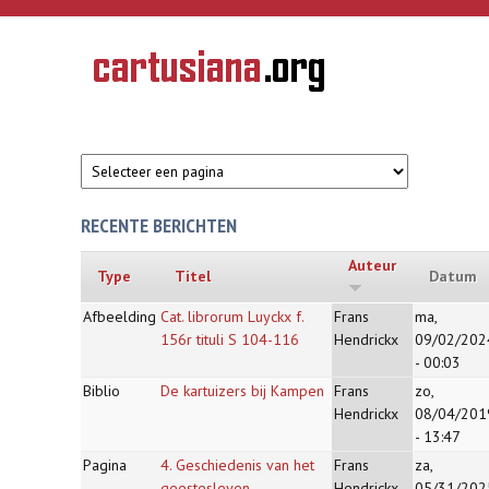
Overslaan en naar de inhoud gaan
CARTUSIANA
Geschiedenis
van de
kartuizerorde
in de
Nederlanden
RECENTE BERICHTEN
Auteur
Type
Titel
Datum
Afbeelding
Cat. librorum Luyckx f.
Frans
ma,
156r tituli S 104-116
Hendrickx
09/02/202
- 00:03
Biblio
De kartuizers bij Kampen
Frans
zo,
Hendrickx
08/04/201
- 13:47
Pagina
4. Geschiedenis van het
Frans
za,
geestesleven
Hendrickx
05/31/202