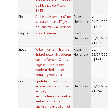
Anne-au- Désert. Tableau
de Mathias de Visch,
1748
Biblio
De l'établissement d'une
Frans
vr,
succursale dans l'église
Hendrickx
04/04/202
des chartreux à Hérinnes
- 12:13
Pagina
2.3.2 Anderen
Frans
vr,
Hendrickx
09/18/201
- 17:20
Biblio
Willem van St. Thierry's
Frans
do,
Epistel totten Bruederen
Hendrickx
08/07/202
vanden Berghe Godes.
- 17:43
Ingeleid en van een
modern Nederlandse
vertaling voorzien
Biblio
Epistola de instructione
Frans
di,
iuuenum et nouiciorum:
Hendrickx
02/11/202
inhoud,
- 10:54
autoriteitenonderzoek en
vertaaltechnische
analyse. Teksteditie met