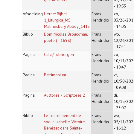
- 19:53
Afbeelding
Herne: Bijbel
Frans
zo,
1_Liturgica_MS
Hendrickx
03/26/201
Malmesbury Abbey_141v
- 14:05
Biblio
Dom Nicolas Brouckman,
Frans
wo,
poète († 1698)
Hendrickx
12/26/201
- 17:41
Pagina
Calci/Tubbergen
Frans
zo,
Hendrickx
10/11/202
- 10:47
Pagina
Patrimonium
Frans
vr,
Hendrickx
10/30/202
- 09:08
Pagina
Auctores / Scriptores Z
Frans
di,
Hendrickx
10/15/202
- 23:07
Biblio
Le couronnement de
Frans
wo,
soeur Isabelle-Victoire
Hendrickx
05/11/202
Bénézet dans Sainte-
- 16:12