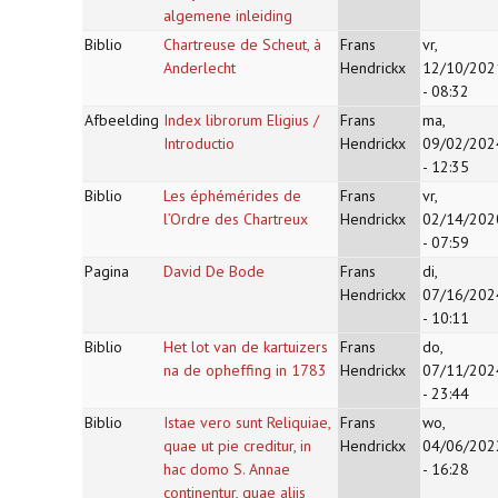
algemene inleiding
Biblio
Chartreuse de Scheut, à
Frans
vr,
Anderlecht
Hendrickx
12/10/202
- 08:32
Afbeelding
Index librorum Eligius /
Frans
ma,
Introductio
Hendrickx
09/02/202
- 12:35
Biblio
Les éphémérides de
Frans
vr,
l’Ordre des Chartreux
Hendrickx
02/14/202
- 07:59
Pagina
David De Bode
Frans
di,
Hendrickx
07/16/202
- 10:11
Biblio
Het lot van de kartuizers
Frans
do,
na de opheffing in 1783
Hendrickx
07/11/202
- 23:44
Biblio
Istae vero sunt Reliquiae,
Frans
wo,
quae ut pie creditur, in
Hendrickx
04/06/202
hac domo S. Annae
- 16:28
continentur, quae aliis