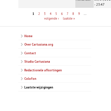
- 23:47
Pagina's
1
2
3
4
5
6
7
8
9
…
volgende ›
laatste »
Home
Over Cartusiana.org
Contact
Studia Cartusiana
Redactionele afkortingen
Colofon
Laatste wijzigingen