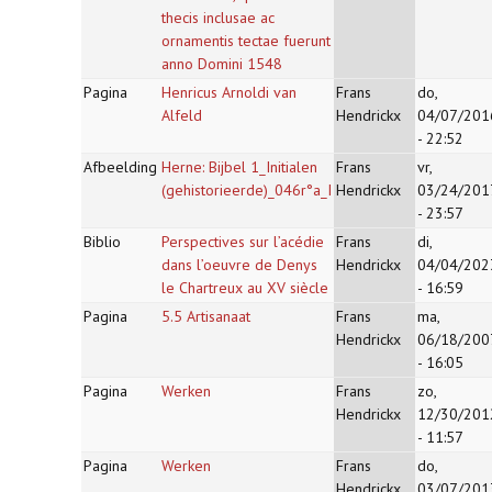
thecis inclusae ac
ornamentis tectae fuerunt
anno Domini 1548
Pagina
Henricus Arnoldi van
Frans
do,
Alfeld
Hendrickx
04/07/201
- 22:52
Afbeelding
Herne: Bijbel 1_Initialen
Frans
vr,
(gehistorieerde)_046r°a_I
Hendrickx
03/24/201
- 23:57
Biblio
Perspectives sur l’acédie
Frans
di,
dans l’oeuvre de Denys
Hendrickx
04/04/202
le Chartreux au XV siècle
- 16:59
Pagina
5.5 Artisanaat
Frans
ma,
Hendrickx
06/18/200
- 16:05
Pagina
Werken
Frans
zo,
Hendrickx
12/30/201
- 11:57
Pagina
Werken
Frans
do,
Hendrickx
03/07/201