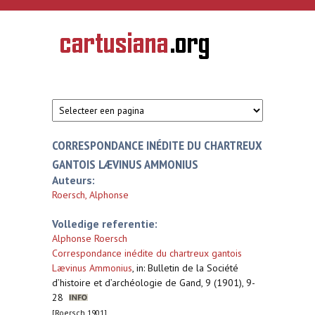
Overslaan en naar de inhoud gaan
CARTUSIANA
Geschiedenis
van de
kartuizerorde
in de
Nederlanden
CORRESPONDANCE INÉDITE DU CHARTREUX
GANTOIS LÆVINUS AMMONIUS
Auteurs:
Roersch, Alphonse
Volledige referentie:
Alphonse Roersch
Correspondance inédite du chartreux gantois
Lævinus Ammonius
,
in: Bulletin de la Société
d’histoire et d’archéologie de Gand, 9 (1901), 9-
28
[Roersch 1901]