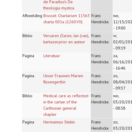
de Paradiso’s De
theologia mystica
Afbeelding
Brussel: Chartarium 11563
Frans
wo,
charta 001a (1260.VII)
Hendrickx
12/15/20
- 19:00
Biblio
Versaren (Saren, Jan (van),
Frans
vr,
kartuizerprior en auteur
Hendrickx
02/01/20
- 09:19
Pagina
Literatuur
Frans
za,
Hendrickx
06/16/20
- 16:46
Pagina
Unser Frauwen Marien
Frans
zo,
Rosengertlin
Hendrickx
08/04/20
- 09:37
Biblio
Medical care as reflected
Frans
wo,
in the cartae of the
Hendrickx
03/20/20
Carthusian general
- 08:58
chapter
Pagina
Hermannus Stekin
Frans
zo,
Hendrickx
03/20/20