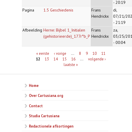
- 20:19
Pagina
1.5 Geschiedenis
Frans
di,
Hendrickx
07/21/20
- 21:19
Afbeelding
Herne: Bijbel 1_Initialen
Frans
za,
(gehistorieerde)_177r°b_P
Hendrickx
03/25/20
- 00:04
Pagina's
« eerste
‹ vorige
…
8
9
10
11
12
13
14
15
16
…
volgende ›
laatste »
Home
Over Cartusiana.org
Contact
Studia Cartusiana
Redactionele afkortingen