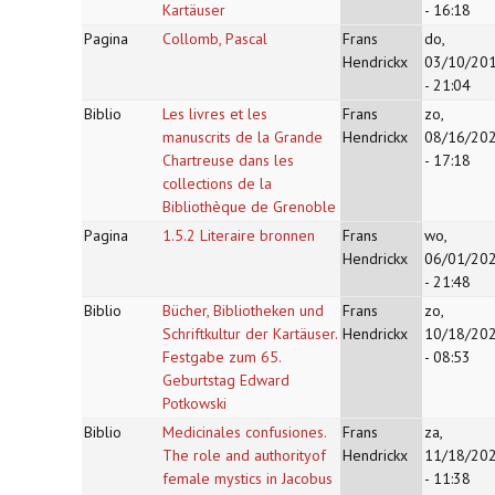
Kartäuser
- 16:18
Pagina
Collomb, Pascal
Frans
do,
Hendrickx
03/10/20
- 21:04
Biblio
Les livres et les
Frans
zo,
manuscrits de la Grande
Hendrickx
08/16/20
Chartreuse dans les
- 17:18
collections de la
Bibliothèque de Grenoble
Pagina
1.5.2 Literaire bronnen
Frans
wo,
Hendrickx
06/01/20
- 21:48
Biblio
Bücher, Bibliotheken und
Frans
zo,
Schriftkultur der Kartäuser.
Hendrickx
10/18/20
Festgabe zum 65.
- 08:53
Geburtstag Edward
Potkowski
Biblio
Medicinales confusiones.
Frans
za,
The role and authorityof
Hendrickx
11/18/20
female mystics in Jacobus
- 11:38