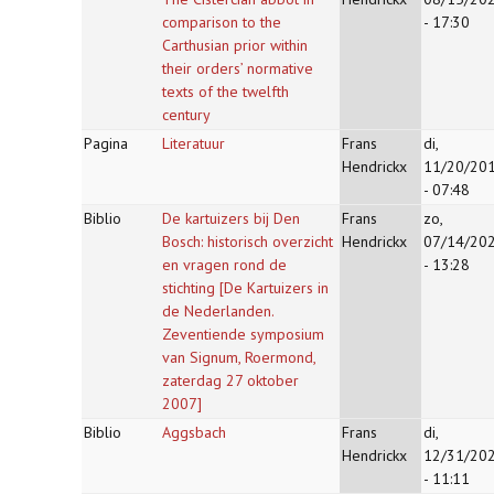
comparison to the
- 17:30
Carthusian prior within
their orders’ normative
texts of the twelfth
century
Pagina
Literatuur
Frans
di,
Hendrickx
11/20/20
- 07:48
Biblio
De kartuizers bij Den
Frans
zo,
Bosch: historisch overzicht
Hendrickx
07/14/20
en vragen rond de
- 13:28
stichting [De Kartuizers in
de Nederlanden.
Zeventiende symposium
van Signum, Roermond,
zaterdag 27 oktober
2007]
Biblio
Aggsbach
Frans
di,
Hendrickx
12/31/20
- 11:11