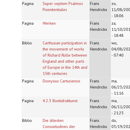
Pagina
Super septem Psalmos
Frans
zo,
Poenitentiales
Hendrickx
11/08/20
- 18:06
Pagina
Werken
Frans
za,
Hendrickx
11/10/20
- 18:48
Biblio
Carthusian participation in
Frans
wo,
the movement of works
Hendrickx
04/08/20
of Richard Rolle between
- 07:40
England and other parts
of Europe in the 14th and
15th centuries
Pagina
Dionysius Cartusiensis
Frans
ma,
Hendrickx
06/23/20
- 11:16
Pagina
4.2.3 Boekdrukkunst
Frans
ma,
Hendrickx
06/11/20
- 21:25
Biblio
Die ältesten
Frans
do,
Consuetudines der
Hendrickx
03/19/20