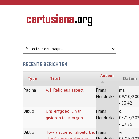
Overslaan en naar de inhoud gaan
CARTUSIANA
Geschiedenis
van de
kartuizerorde
in de
Nederlanden
RECENTE BERICHTEN
Auteur
Type
Titel
Datum
Pagina
4.1. Religieus aspect
Frans
ma,
Hendrickx
09/10/20
- 23:42
Biblio
Ons erfgoed ... Van
Frans
di,
gisteren tot morgen
Hendrickx
03/17/20
- 17:36
Biblio
How a superior should be.
Frans
vr,
The Cistercian abbot in
Hendrickx
08/15/20