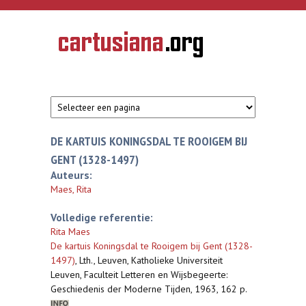
Overslaan en naar de inhoud gaan
CARTUSIANA
Geschiedenis
van de
kartuizerorde
in de
Nederlanden
DE KARTUIS KONINGSDAL TE ROOIGEM BIJ
GENT (1328-1497)
Auteurs:
Maes, Rita
Volledige referentie:
Rita Maes
De kartuis Koningsdal te Rooigem bij Gent (1328-
1497)
,
Lth., Leuven, Katholieke Universiteit
Leuven, Faculteit Letteren en Wijsbegeerte:
Geschiedenis der Moderne Tijden, 1963, 162 p.