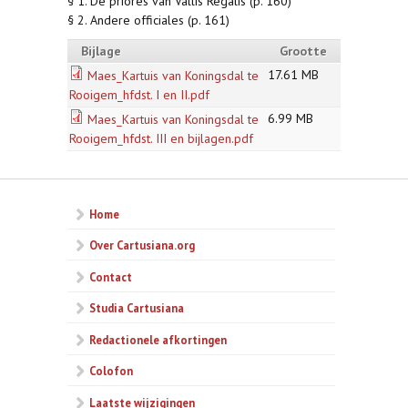
§ 1. De priores van Vallis Regalis (p. 160)
§ 2. Andere officiales (p. 161)
Bijlage
Grootte
17.61 MB
Maes_Kartuis van Koningsdal te
Rooigem_hfdst. I en II.pdf
6.99 MB
Maes_Kartuis van Koningsdal te
Rooigem_hfdst. III en bijlagen.pdf
Home
Over Cartusiana.org
Contact
Studia Cartusiana
Redactionele afkortingen
Colofon
Laatste wijzigingen