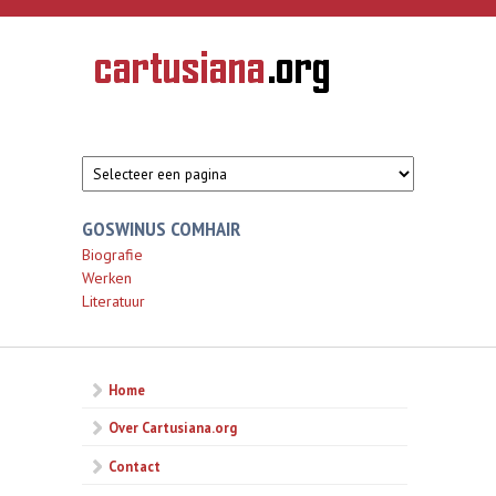
Overslaan en naar de inhoud gaan
CARTUSIANA
Geschiedenis
van de
kartuizerorde
in de
Nederlanden
GOSWINUS COMHAIR
Biografie
Werken
Literatuur
Home
Over Cartusiana.org
Contact