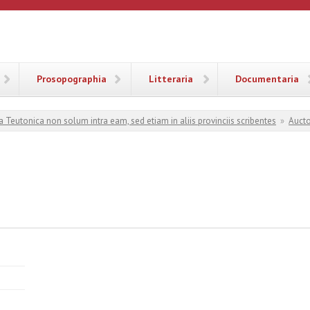
ANA
Prosopographia
Litteraria
Documentaria
a Teutonica non solum intra eam, sed etiam in aliis provinciis scribentes
»
Aucto