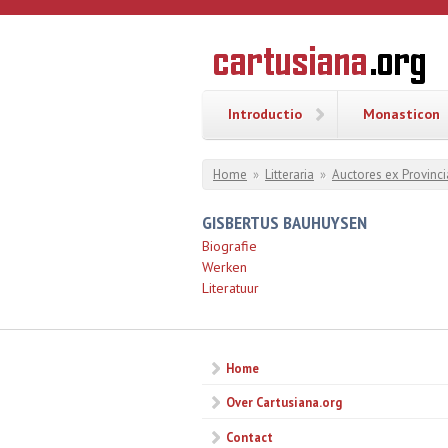
Overslaan en naar de inhoud gaan
CARTUSI
Geschiedenis
van de
kartuizerorde
in de
Nederlanden
Introductio
Monasticon
U bent hier
Home
»
Litteraria
»
Auctores ex Provinci
GISBERTUS BAUHUYSEN
Biografie
Werken
Literatuur
Home
Over Cartusiana.org
Contact