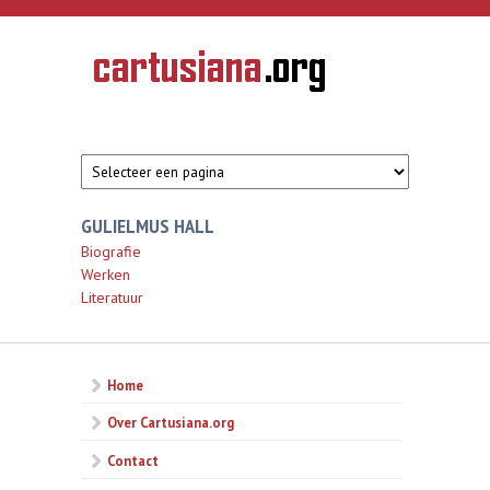
Overslaan en naar de inhoud gaan
CARTUSIANA
Geschiedenis
van de
kartuizerorde
in de
Nederlanden
GULIELMUS HALL
Biografie
Werken
Literatuur
Home
Over Cartusiana.org
Contact