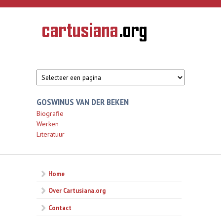
Overslaan en naar de inhoud gaan
CARTUSIANA
Geschiedenis
van de
kartuizerorde
in de
Nederlanden
GOSWINUS VAN DER BEKEN
Biografie
Werken
Literatuur
Home
Over Cartusiana.org
Contact