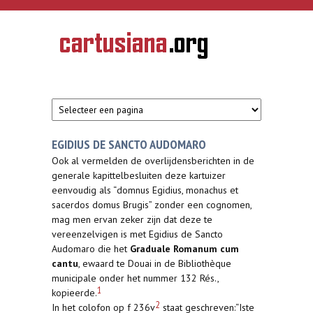
Overslaan en naar de inhoud gaan
CARTUSIANA
Geschiedenis
van de
kartuizerorde
in de
Nederlanden
EGIDIUS DE SANCTO AUDOMARO
Ook al vermelden de overlijdensberichten in de
generale kapittelbesluiten deze kartuizer
eenvoudig als “domnus Egidius, monachus et
sacerdos domus Brugis” zonder een cognomen,
mag men ervan zeker zijn dat deze te
vereenzelvigen is met Egidius de Sancto
Audomaro die het
Graduale Romanum cum
cantu
, ewaard te Douai in de Bibliothèque
municipale onder het nummer 132 Rés.,
1
kopieerde.
2
In het colofon op f 236v
staat geschreven:“Iste