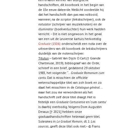
handschriften, dit koorboek in het begin van
de 15e eeuw dateerde. Wellicht oordeelde hij
dat het handschrift dan pas was voltooid,
wanneer, na de
scriptor
(tekstschrijver), ook de
notulator
(schrijver van muzieknoten) en de
illuminator
(boekverluchter) hun werk hadden
verricht. – Dit is niet ongewoon. In het geval
van een uit de Leuvense kartuis herkomstig
Graduale
(1506)
onderscheidt een nota over de
uitvoerders van dit koorboek de tekstschrijvers
duidelijk van de notenschrijver.
Titulus
– Gabriël Van Dijck O.Cart.(† Grande
Chartreuse, 2019), bibliograaf van de Orde,
schreef in een brief, gedateerd 29 oktober
1983, het volgende: “...
Graduale Romanum cum
cantu
. Dat is misschien de officiële
wetenschappelijke titel van zo’n boek en zo
staat het misschien in de
Catalogue général
...
maar het zou me verwonderen als het
handschrift zelf deze titel draagt. Het is
feitelijk een
Graduale Cartusiense
en ‘cum cantu’
is daarbij overbodig. Volgens Dom Augustin
Devaux [† 2021] hebben onze
graduaalhandschriften helemaal geen titel.
Solesmes in
Le Graduel Romain
, dl. 1:
Les
sources
, geeft deze titel ook niet.– © Frans