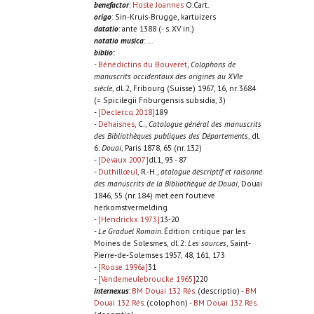
benefactor
:
Hoste Joannes
O.Cart.
origo
: Sin-Kruis-Brugge, kartuizers
datatio
: ante 1388 (- s. XV in.)
notatio musica
: ...
biblio
:
-
Bénédictins du Bouveret
,
Colophons de
manuscrits occidentaux des origines au XVIe
siècle
, dl. 2, Fribourg (Suisse) 1967, 16, nr. 3684
(= Spicilegii Friburgensis subsidia, 3)
-
[Declercq 2018]
189
-
Dehaisnes
, C.,
Catalogue général des manuscrits
des Bibliothèques publiques des Départements
, dl.
6:
Douai
, Paris 1878, 65 (nr. 132)
-
[Devaux 2007]
dl.1, 93 - 87
-
Duthillœul
, R.-H.,
atalogue descriptif et raisonné
des manuscrits de la Bibliothèque de Douai
, Douai
1846, 55 (nr. 184) met een foutieve
herkomstvermelding
-
[Hendrickx 1973]
13-20
-
Le Graduel Romain
. Édition critique par les
Moines de Solesmes, dl. 2:
Les sources
, Saint-
Pierre-de-Solemses 1957, 48, 161, 173
-
[Roose 1996a]
31
-
[Vandemeulebroucke 1965]
220
internexus
:
BM Douai 132 Rés.
(descriptio) -
BM
Douai 132 Rés.
(colophon) -
BM Douai 132 Rés.