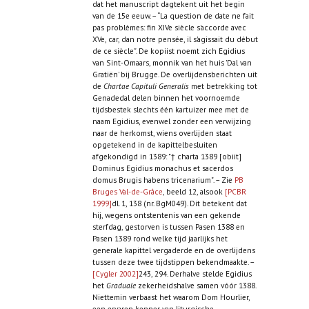
dat het manuscript dagtekent uit het begin
van de 15e eeuw. – “La question de date ne fait
pas problèmes: fin XIVe siècle s'accorde avec
XVe, car, dan notre pensée, il s'agissait du début
de ce siècle". De kopiist noemt zich Egidius
van Sint-Omaars, monnik van het huis 'Dal van
Gratiën' bij Brugge. De overlijdensberichten uit
de
Chartae Capituli Generalis
met betrekking tot
Genadedal delen binnen het voornoemde
tijdsbestek slechts één kartuizer mee met de
naam Egidius, evenwel zonder een verwijzing
naar de herkomst, wiens overlijden staat
opgetekend in de kapittelbesluiten
afgekondigd in 1389: "† charta 1389 [obiit]
Dominus Egidius monachus et sacerdos
domus Brugis habens tricenarium". – Zie
PB
Bruges Val-de-Grâce
, beeld 12, alsook
[PCBR
1999]
dl. 1, 138 (nr. BgM049). Dit betekent dat
hij, wegens ontstentenis van een gekende
sterfdag, gestorven is tussen Pasen 1388 en
Pasen 1389 rond welke tijd jaarlijks het
generale kapittel vergaderde en de overlijdens
tussen deze twee tijdstippen bekendmaakte. –
[Cygler 2002]
243, 294. Derhalve stelde Egidius
het
Graduale
zekerheidshalve samen vóór 1388.
Niettemin verbaast het waarom Dom Hourlier,
een ervaren kenner van liturgische