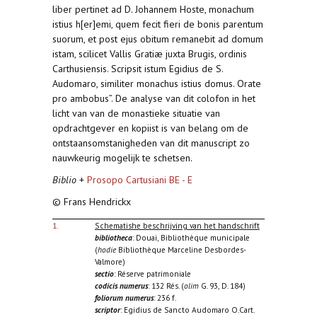
liber pertinet ad D. Johannem Hoste, monachum
istius h[er]emi, quem fecit fieri de bonis parentum
suorum, et post ejus obitum remanebit ad domum
istam, scilicet Vallis Gratiæ juxta Brugis, ordinis
Carthusiensis. Scripsit istum Egidius de S.
Audomaro, similiter monachus istius domus. Orate
pro ambobus”. De analyse van dit colofon in het
licht van van de monastieke situatie van
opdrachtgever en kopiist is van belang om de
ontstaansomstanigheden van dit manuscript zo
nauwkeurig mogelijk te schetsen.
Biblio
+
Prosopo Cartusiani BE - E
© Frans Hendrickx
1.
Schematishe beschrijving van het handschrift
bibliotheca
: Douai, Bibliothèque municipale
(
hodie
Bibliothèque Marceline Desbordes-
Valmore)
sectio
: Réserve patrimoniale
codicis numerus
: 132 Rés. (
olim
G. 93, D. 184)
foliorum numerus
: 236 f.
scriptor
: Egidius de Sancto Audomaro O.Cart.