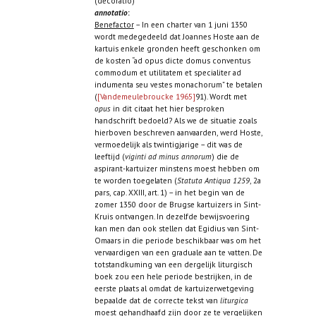
(decoratio)
annotatio
:
Benefactor
– In een charter van 1 juni 1350
wordt medegedeeld dat Joannes Hoste aan de
kartuis enkele gronden heeft geschonken om
de kosten “ad opus dicte domus conventus
commodum et utilitatem et specialiter ad
indumenta seu vestes monachorum” te betalen
(
[Vandemeulebroucke 1965]
91). Wordt met
opus
in dit citaat het hier besproken
handschrift bedoeld? Als we de situatie zoals
hierboven beschreven aanvaarden, werd Hoste,
vermoedelijk als twintigjarige – dit was de
leeftijd (
viginti ad minus annorum
) die de
aspirant-kartuizer minstens moest hebben om
te worden toegelaten (
Statuta Antiqua 1259
, 2a
pars, cap. XXIII, art. 1) – in het begin van de
zomer 1350 door de Brugse kartuizers in Sint-
Kruis ontvangen. In dezelfde bewijsvoering
kan men dan ook stellen dat Egidius van Sint-
Omaars in die periode beschikbaar was om het
vervaardigen van een graduale aan te vatten. De
totstandkuming van een dergelijk liturgisch
boek zou een hele periode bestrijken, in de
eerste plaats al omdat de kartuizerwetgeving
bepaalde dat de correcte tekst van
liturgica
moest gehandhaafd zijn door ze te vergelijken