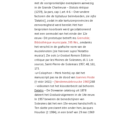
met de oorspronkelijke exemplaren aanwezig
in de Grande Chartreuse –
Statuta Antiqua
(1259), 1a pars, cap. I, art. 4-6. – Over andere
factoren die de tijdsduur beïnvloeden, zie
infra
‘Datatio’.[, zodat in alle kartuizerprovincies de
eenvormigheid werd bereikt. Het hier
besproken koorboek werd gecollationeerd
met een oermodel van het einde der 12e
eeuw.– Dit prototupe betreft ms.
Grenoble;
Bibliothèque municipale, 395 Rés.
, omdanks
het verschil in de grafische vorm van de
muzieknoten (zie hierover
supra
‘Notattio
musica’). Zie ook
Le Graduel Romain
. Édition
critique par les Moines de Solesmes, dl. 1:
Les
sources
, Saint-Pierre-de-Solemses 1957, 48, 161,
173.
-u>Colophon – Merk hierbij op dat het
manuscript pas na de dood van
Joannes Hoste
(† vóór 1411) –
[Vandemeulebroucke 1965]
268
– volkomen tot het kloosterbezit zal behoren.
Datatio
– De Dowaaise cataloog uit 1878
dateert het
Graduale
algemeen in de 14e eeuw.
In 1957 beweren de benedictijnen van
Solesmes dat het een 15e-eeuws handschrift is.
Ten slotte preciseert één onder hen, Jacques
Hourlier († 1984), in een brief van 29 mei 1969