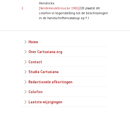
Hendrickx.
2.
[Vandemeulebroucke 1965]
220 plaatst dit
colofon in tegenstelling tot de beschrijvingen
in de handschriftencatalogi op f. I.
Home
Over Cartusiana.org
Contact
Studia Cartusiana
Redactionele afkortingen
Colofon
Laatste wijzigingen