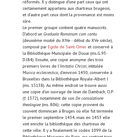
réformés. Il y distingue d'une part ceux qui ont
certainement appartenu aux chartreux brugeois,
et d'autre part ceux dont la provenance est moins
sûre.
Le premier groupe contient quatre manuscrits.
D'abord un
Graduale Romanum cum cantu
(deuxième moitié du XIVe - début du XVe siècle),
composé par
Egide de Saint-Omer
et conservé à
la Bibliothèque Municipale de Douai (ms.G.93-
D.l84). Ensuite, une copie anonyme des trois
premiers livres de l'
Imitatio Christi
, intitulée
Musica ecclesiestica
, d'environ 1430, conservée à
Bruxelles dans la Bibliothèque Royale-Albert I
(ms. 15138). Au même endroit se trouve aussi
une copie d'un ouvrage de Jean de Dambach, O.P.
(† 1372), notamment de son
De consolatione
theologiae
(ms. 806); cette copie provient du
couvent dominicain à Bruges où elle fut terminée
le premier septembre 1434, mais en 1453 elle
vint enrichir la bibliothèque des chartreux de
cette ville. Il y a finalement le codex 1099 de la
Bibliothèque Mazarine de Paris, qui contient trois