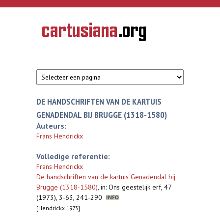
Overslaan en naar de inhoud gaan
CARTUSIANA
Geschiedenis
van de
kartuizerorde
in de
Nederlanden
DE HANDSCHRIFTEN VAN DE KARTUIS
GENADENDAL BIJ BRUGGE (1318-1580)
Auteurs:
Frans Hendrickx
Volledige referentie:
Frans Hendrickx
De handschriften van de kartuis Genadendal bij
Brugge (1318-1580)
,
in: Ons geestelijk erf, 47
(1973), 3-63, 241-290
[Hendrickx 1973]