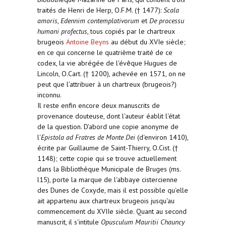
traités de Henri de Herp, O.F.M. († 1477):
Scala
amoris
,
Edennim contemplativorum
et
De processu
humani profectus
, tous copiés par le chartreux
brugeois
Antoine Beyns
au début du XVIe siècle;
en ce qui concerne le quatrième traité de ce
codex, la vie abrégée de l'évêque Hugues de
Lincoln, O.Cart. († 1200), achevée en 1571, on ne
peut que l’attribuer à un chartreux (brugeois?)
inconnu.
Il reste enfin encore deux manuscrits de
provenance douteuse, dont l'auteur éablit l'état
de la question. D'abord une copie anonyme de
l'
Epistola ad Fratres de Monte Dei
(d'environ 1410),
écrite par Guillaume de Saint-Thierry, O.Cist. (†
1148); cette copie qui se trouve actuellement
dans la Bibliothèque Municipale de Bruges (ms.
l15), porte la marque de l'abbaye cistercienne
des Dunes de Coxyde, mais il est possible qu'elle
ait appartenu aux chartreux brugeois jusqu'au
commencement du XVIIe siècle. Quant au second
manuscrit, il s'intitule
Opusculum Mauritii Chauncy