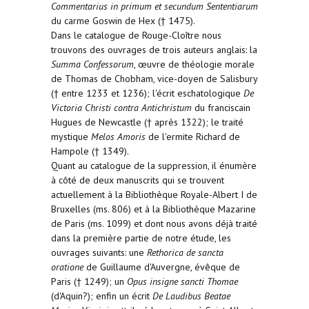
Commentarius in primum et secundum Sententiarum
du carme Goswin de Hex († 1475).
Dans le catalogue de Rouge-Cloître nous
trouvons des ouvrages de trois auteurs anglais: la
Summa Confessorum
, œuvre de théologie morale
de Thomas de Chobham, vice-doyen de Salisbury
(† entre 1233 et 1236); l'écrit eschatologique
De
Victoria Christi contra Antichristum
du franciscain
Hugues de Newcastle († après 1322); le traité
mystique
Melos Amoris
de l'ermite Richard de
Hampole († 1349).
Quant au catalogue de la suppression, il énumère
à côté de deux manuscrits qui se trouvent
actuellement à la Bibliothèque Royale-Albert I de
Bruxelles (ms. 806) et à la Bibliothèque Mazarine
de Paris (ms. 1099) et dont nous avons déjà traité
dans la première partie de notre étude, les
ouvrages suivants: une
Rethorica de sancta
oratione
de Guillaume d'Auvergne, évêque de
Paris († 1249); un
Opus insigne sancti Thomae
(d'Aquin?); enfin un écrit
De Laudibus Beatae