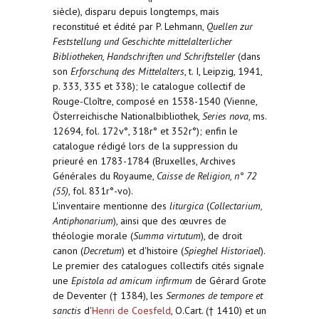
siècle), disparu depuis longtemps, mais
reconstitué et édité par P. Lehmann,
Quellen zur
Feststellung und Geschichte mittelalterlicher
Bibliotheken, Handschriften und Schriftsteller
(dans
son
Erforschunq des Mittelalters
, t. I, Leipzig, 1941,
p. 333, 335 et 338); le catalogue collectif de
Rouge-Cloître, composé en 1538-1540 (Vienne,
Österreichische Nationalbibliothek,
Series nova
, ms.
12694, fol. 172v°, 318r° et 352r°); enfin le
catalogue rédigé lors de la suppression du
prieuré en 1783-1784 (Bruxelles, Archives
Générales du Royaume,
Caisse de Religion, n° 72
(55)
, fol. 831r°-vo).
L'inventaire mentionne des
liturgica
(
Collectarium,
Antiphonarium
), ainsi que des œuvres de
théologie morale (
Summa virtutum
), de droit
canon (
Decretum
) et d'histoire (
Spieghel Historiael
).
Le premier des catalogues collectifs cités signale
une
Epistola ad amicum infirmum
de Gérard Grote
de Deventer († 1384), les
Sermones de tempore et
sanctis
d'
Henri de Coesfeld
, O.Cart. († 1410) et un