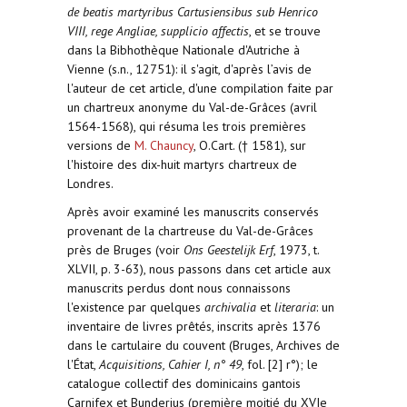
de beatis martyribus Cartusiensibus sub Henrico
VIII, rege Angliae, supplicio affectis
, et se trouve
dans la Bibhothèque Nationale d'Autriche à
Vienne (s.n., 12751): il s'agit, d'après l’avis de
l'auteur de cet article, d'une compilation faite par
un chartreux anonyme du Val-de-Grâces (avril
1564-1568), qui résuma les trois premières
versions de
M. Chauncy
, O.Cart. († 1581), sur
l'histoire des dix-huit martyrs chartreux de
Londres.
Après avoir examiné les manuscrits conservés
provenant de la chartreuse du Val-de-Grâces
près de Bruges (voir
Ons Geestelijk Erf
, 1973, t.
XLVII, p. 3-63), nous passons dans cet article aux
manuscrits perdus dont nous connaissons
l'existence par quelques
archivalia
et
literaria
: un
inventaire de livres prêtés, inscrits après 1376
dans le cartulaire du couvent (Bruges, Archives de
l'État,
Acquisitions, Cahier I, n° 49
, fol. [2] r°); le
catalogue collectif des dominicains gantois
Carnifex et Bunderius (première moitié du XVIe