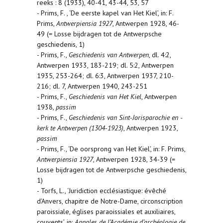
reeks : 8 (1933), 40-41, 43-44, 53, 57
- Prims, F. , ‘De eerste kapel van Het Kiel’, in: F.
Prims,
Antwerpiensia 1927
, Antwerpen 1928, 46-
49 (= Losse bijdragen tot de Antwerpsche
geschiedenis, 1)
- Prims, F.,
Geschiedenis van Antwerpen
, dl. 4:2,
Antwerpen 1933, 183-219; dl. 5:2, Antwerpen
1935, 253-264; dl. 6:3, Antwerpen 1937, 210-
216; dl. 7, Antwerpen 1940, 243-251
- Prims, F.,
Geschiedenis van Het Kiel
, Antwerpen
1938,
passim
- Prims, F.,
Geschiedenis van Sint-Jorisparochie en -
kerk te Antwerpen (1304-1923)
, Antwerpen 1923,
passim
- Prims, F., ‘De oorsprong van Het Kiel’, in: F. Prims,
Antwerpiensia 1927
, Antwerpen 1928, 34-39 (=
Losse bijdragen tot de Antwerpsche geschiedenis,
1)
- Torfs, L., ‘Juridiction ecclésiastique: évêché
d’Anvers, chapitre de Notre-Dame, circonscription
paroissiale, églises paraoissiales et auxiliaires,
couvents’, in:
Annales de l’Académie d’archéologie de