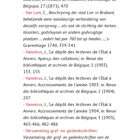
Belgique
, 27 (1871), 470
-
Van Lom
, C.,
Beschryving der stad Lier in Brabant,
behelzende eene naeukeurige verhandeling van
deszelfs oorsprong ... als ook de stichting der kerken,
kloosters, godshuysen en andere godvrugtige
plaetzen ... zedert het jaer 760 tot op heeden ...
, ’s-
Gravenhage 1740, 339-341
-
Vannérus
, J., ‘Le dépôt des Archives de l’État à
Anvers. Aperçu des colletions’, in:
Revue des
bibliothèques et archives de Belgique
, 1 (1903),
153, 155
-
Vannérus
, J., ‘Le dépôt des Archives de l’État à
Anvers. Accroissements de l’année 1903’, in:
Revue
des bibliothèques et archives de Belgique
, 2 (1904),
207
-
Vannérus
, J., ‘Le dépôt des Archives de l’État à
Anvers. Accroissements de l’année 1904’, in:
Revue
des bibliothèques et archives de Belgique
, 3 (1905),
465-466, 482-486
-
Verzameling graf- en gedenkschriften
:
Verzameling der graf- en gedenkschriften van de