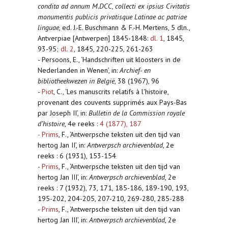
condita ad annum M.DCC, collecti ex ipsius Civitatis
monumentis publicis privatisque Latinae ac patriae
linguae
, ed. J.-E. Buschmann & F.-H. Mertens, 5 dln.,
Antverpiae [Antwerpen] 1845-1848:
dl. 1
, 1845,
93-95;
dl. 2
, 1845, 220-225, 261-263
- Persoons, E., ‘Handschriften uit kloosters in de
Nederlanden in Wenen’, in:
Archief- en
bibliotheekwezen in België
, 38 (1967), 96
-
Piot
, C., ‘Les manuscrits relatifs à l'histoire,
provenant des couvents supprimés aux Pays-Bas
par Joseph II’, in:
Bulletin de la Commission royale
d’histoire
, 4e reeks :
4 (1877), 187
-
Prims
, F., ‘Antwerpsche teksten uit den tijd van
hertog Jan II’, in:
Antwerpsch archievenblad
, 2e
reeks : 6 (1931), 153-154
-
Prims
, F., ‘Antwerpsche teksten uit den tijd van
hertog Jan III’, in:
Antwerpsch archievenblad
, 2e
reeks : 7 (1932), 73, 171, 185-186, 189-190, 193,
195-202, 204-205, 207-210, 269-280, 285-288
-
Prims
, F., ‘Antwerpsche teksten uit den tijd van
hertog Jan III’, in:
Antwerpsch archievenblad
, 2e