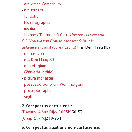
-
ars vitrea Canterbury
-
bibliotheca
-
fundatio
-
historiographia
-
iustitia
-
Joannes Tourneur O.Cart.,
Hoe dat convent van
O.L. Vrouwe van Gratien genoemt Scheut is
gefundeert
(translatio ex Latino)
(ms. Den Haag KB)
-
monasticon
-
ms. Den Haag KB
-
necrologium
-
Obituaria
(editio)
-
pictura monasterii
-
possessio bonorum Wommelgem
-
prosopographia
-
sigilla
2. Conspectus cartusiensis
[Devaux & Van Dijck 2005b]
50-53
[Gruijs 1977c]
230-231
3. Conspectus auxiliaris non-cartusiensis