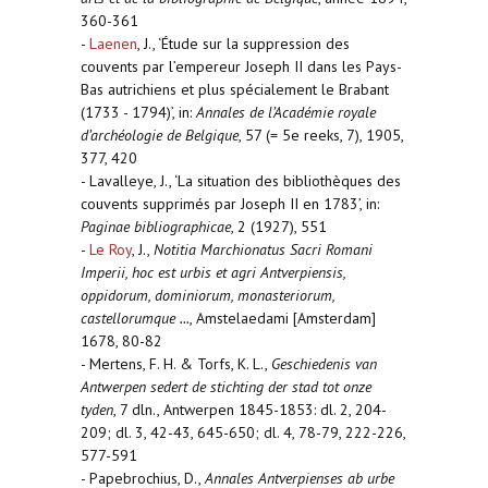
360-361
-
Laenen
, J., ‘Étude sur la suppression des
couvents par l’empereur Joseph II dans les Pays-
Bas autrichiens et plus spécialement le Brabant
(1733 - 1794)’, in:
Annales de l’Académie royale
d’archéologie de Belgique
, 57 (= 5e reeks, 7), 1905,
377, 420
- Lavalleye, J., ‘La situation des bibliothèques des
couvents supprimés par Joseph II en 1783’, in:
Paginae bibliographicae
, 2 (1927), 551
-
Le Roy
, J.,
Notitia Marchionatus Sacri Romani
Imperii, hoc est urbis et agri Antverpiensis,
oppidorum, dominiorum, monasteriorum,
castellorumque ...
, Amstelaedami [Amsterdam]
1678, 80-82
- Mertens, F. H. & Torfs, K. L.,
Geschiedenis van
Antwerpen sedert de stichting der stad tot onze
tyden
, 7 dln., Antwerpen 1845-1853: dl. 2, 204-
209; dl. 3, 42-43, 645-650; dl. 4, 78-79, 222-226,
577-591
- Papebrochius, D.,
Annales Antverpienses ab urbe