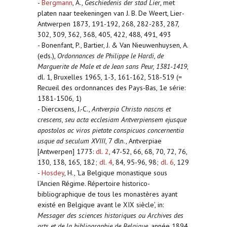
-
Bergmann
, A.,
Geschiedenis der stad Lier
, met
platen naar teekeningen van J. B. De Weert, Lier-
Antwerpen 1873, 191-192, 268, 282-283, 287,
302, 309, 362, 368, 405, 422, 488, 491, 493
- Bonenfant, P., Bartier, J. & Van Nieuwenhuysen, A.
(eds.),
Ordonnances de Philippe le Hardi, de
Marguerite de Male et de Jean sans Peur, 1381-1419
,
dl. 1, Bruxelles 1965, 1-3, 161-162, 518-519 (=
Recueil des ordonnances des Pays-Bas, 1e série:
1381-1506, 1)
- Diercxsens, J.-C.,
Antverpia Christo nascns et
crescens, seu acta ecclesiam Antverpiensem ejusque
apostolos ac viros pietate conspicuos concernentia
usque ad seculum XVIII
, 7 dln., Antverpiae
[Antwerpen] 1773:
dl. 2
, 47-52, 66, 68, 70, 72, 76,
130, 138, 165, 182;
dl. 4
, 84, 95-96, 98;
dl. 6
, 129
-
Hosdey
, H., ‘La Belgique monastique sous
l’Ancien Régime. Répertoire historico-
bibliographique de tous les monastères ayant
existé en Belgique avant le XIX siècle’, in:
Messager des sciences historiques ou Archives des
arts et de la bibliographie de Belgique
, année 1894,