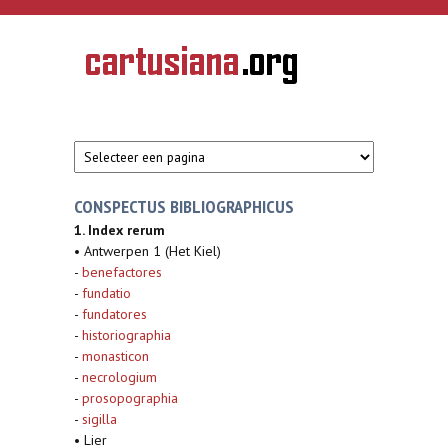
Overslaan en naar de inhoud gaan
CARTUSIANA
Geschiedenis
van de
kartuizerorde
in de
Nederlanden
CONSPECTUS BIBLIOGRAPHICUS
1. Index rerum
• Antwerpen 1 (Het Kiel)
-
benefactores
-
fundatio
-
fundatores
-
historiographia
-
monasticon
-
necrologium
-
prosopographia
-
sigilla
• Lier