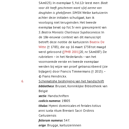
SAm025). In exemplaar 5, fol.12r leest men:
Biedt
voor dit heeft geschreven want s(ie) aerme van
deughden is gheb(l)even. SIMSN
. Welke kartuizerin
achter deze initialen schuilgaat, kan ik
voorlopig niet terugvinden. Het tweede
exemplaa bevat op fol. 5r een gravureprent van
S. Beatrix Monialis Chartreuse Supdiaconesse
. In
de 18e-eeuwse context van dit manuscript
betreft deze notitie de kartuizerin
Beatrix De
Witte
(† 1783), die op 16 maart 1738 tot maagd
werd gekroond (
[PMB 2001]
20, nr. SAm087). De
rubrieken – in het Nederlands – van het
voornoemde eerste en tweede exemplaar
werden bij wijze van proef getranscribeerd (zie
bijlagen) door Francis Timmermans († 2015). –
© Frans Hendrickx.
6.
Schematishe beshrijving van het handschrift
bibliotheca
: Brussel, Koninklijke Bibliotheek van
België
sectio
: Handschriften
codicis numerus
: 19005
titulus
: Hymni dominicales et feriales totius
anni iuxta ritum Breviarii Sacri Ordinis
Cartusiensis
foliorum numerus
: 54 f.
origo
: Brugge, kartuizerinnen