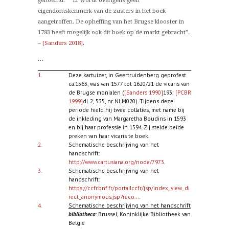
genoemd.
Er wordt overigens geen
eigendomskenmerk van de zusters in het boek
aangetroffen. De opheffing van het Brugse klooster in
1783 heeft mogelijk ook dit boek op de markt gebracht”.
.
–
[Sanders 2018]
...
1.
Deze kartuizer, in Geertruidenberg geprofest
ca.1563, was van 1577 tot 1620/21 de vicaris van
de Brugse monialen (
[Sanders 1990]
193;
[PCBR
1999]
dl. 2, 535, nr. NLM020). Tijdens deze
periode hield hij twee collaties, met name bij
de inkleding van Margaretha Boudins in 1593
en bij haar professie in 1594. Zij stelde beide
preken van haar vicaris te boek.
2.
Schematische beschrijving van het
handschrift:
http://www.cartusiana.org/node/7973
.
3.
Schematische beschrijving van het
handschrift:
https://ccfr.bnf.fr/portailccfr/jsp/index_view_di
rect_anonymous.jsp?reco...
.
4.
Schematische beschrijving van het handschrift
bibliotheca
: Brussel, Koninklijke Bibliotheek van
België