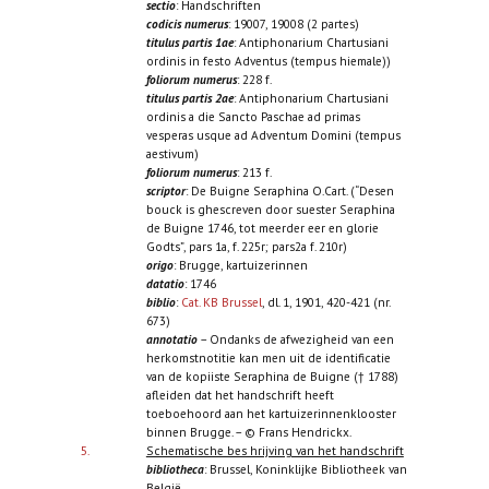
sectio
: Handschriften
codicis numerus
: 19007, 19008 (2 partes)
titulus partis 1ae
: Antiphonarium Chartusiani
ordinis in festo Adventus (tempus hiemale))
foliorum numerus
: 228 f.
titulus partis 2ae
: Antiphonarium Chartusiani
ordinis a die Sancto Paschae ad primas
vesperas usque ad Adventum Domini (tempus
aestivum)
foliorum numerus
: 213 f.
scriptor
: De Buigne Seraphina O.Cart. (“Desen
bouck is ghescreven door suester Seraphina
de Buigne 1746, tot meerder eer en glorie
Godts”, pars 1a, f. 225r; pars2a f. 210r)
origo
: Brugge, kartuizerinnen
datatio
: 1746
biblio
:
Cat. KB Brussel
, dl. 1, 1901, 420-421 (nr.
673)
annotatio
– Ondanks de afwezigheid van een
herkomstnotitie kan men uit de identificatie
van de kopiiste Seraphina de Buigne († 1788)
afleiden dat het handschrift heeft
toeboehoord aan het kartuizerinnenklooster
binnen Brugge. – © Frans Hendrickx.
5.
Schematische bes hrijving van het handschrift
bibliotheca
: Brussel, Koninklijke Bibliotheek van
België