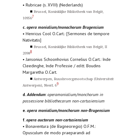
• Rubricae (s. XVIII) (Nederlands)
■
Brussel, Koninklijke Bibliotheek van België,
7
10956
c.
opera monialium/monachorum Brugensium
• Henricus Cool O.Cart.: [Sermones de tempore
Nativitatis]
■
Brussel, Koninklijke Bibliotheek van België, II
8
2098
• Jansonius Schoonhovius Cornelius O.Cart.: Inde
Cleedinghe, Inde Professie /
editt.
Boudins
Margaretha O.Cart.
■
Antwerpen, Ruusbroecgenootschap (Universiteit
9
Antwerpen), Neerl. 6
d.
Addendum
:
operamonialium/monchorum in
possessione bibliothecarum non-cartusiensium
e.
opera monialium/monchorum non-Brugensium
f.
opera auctorum non-cartusiensium
• Bonaventura (de Bagneoregio) O.F.M.:
Opusculum de modo praeparandi ad