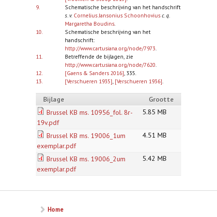
9.
Schematische beschrijving van het handschrift
s. v.
Cornelius Jansonius Schoonhovius
c. q.
Margaretha Boudins
.
10.
Schematische beschrijving van het
handschrift:
http://www.cartusiana.org/node/7973
.
11.
Betreffende de bijlagen, zie
http://www.cartusiana.org/node/7620
.
12.
[Gaens & Sanders 2016]
, 335.
13.
[Verschueren 1935]
,
[Verschueren 1936]
.
Bijlage
Grootte
5.85 MB
Brussel KB ms. 10956_fol. 8r-
19v.pdf
4.51 MB
Brussel KB ms. 19006_1um
exemplar.pdf
5.42 MB
Brussel KB ms. 19006_2um
exemplar.pdf
Home