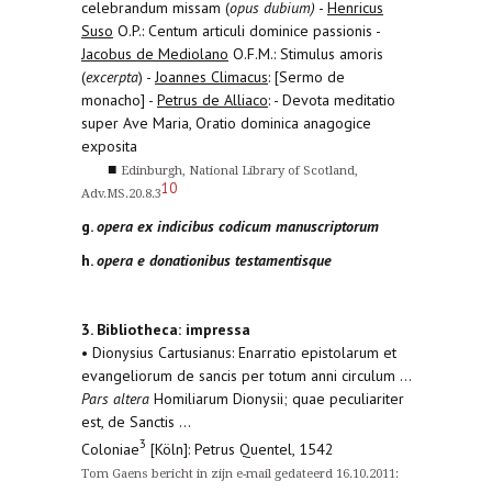
celebrandum missam (
opus dubium)
-
Henricus
Suso
O.P.: Centum articuli dominice passionis -
Jacobus de Mediolano
O.F.M.: Stimulus amoris
(
excerpta
) -
Joannes Climacus
: [Sermo de
monacho] -
Petrus de Alliaco
: - Devota meditatio
super Ave Maria, Oratio dominica anagogice
exposita
■
Edinburgh, National Library of Scotland,
10
Adv.MS.20.8.3
g.
opera ex indicibus codicum manuscriptorum
h.
opera e donationibus testamentisque
3. Bibliotheca: impressa
• Dionysius Cartusianus: Enarratio epistolarum et
evangeliorum de sancis per totum anni circulum ...
Pars altera
Homiliarum Dionysii; quae peculiariter
est, de Sanctis ...
3
Coloniae
[Köln]: Petrus Quentel, 1542
Tom Gaens bericht in zijn e-mail gedateerd 16.10.2011: