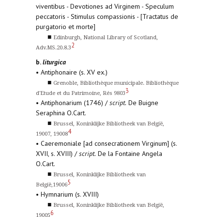
viventibus - Devotiones ad Virginem - Speculum
peccatoris - Stimulus compassionis - [Tractatus de
purgatorio et morte]
■
Edinburgh, National Library of Scotland,
2
Adv.MS.20.8.3
b.
liturgica
• Antiphonaire (s. XV ex.)
■
Grenoble, Bibliothèque municipale. Bibliothèque
3
d'Etude et du Patrimoine, Rés 9803
• Antiphonarium (1746) /
script.
De Buigne
Seraphina O.Cart.
■
Brussel, Koninklijke Bibliotheek van België,
4
19007, 19008
• Caeremoniale [ad consecrationem Virginum] (s.
XVII, s. XVIII) /
script.
De la Fontaine Angela
O.Cart.
■
Brussel, Koninklijke Bibliotheek van
5
België,19006
• Hymnarium (s. XVIII)
■
Brussel, Koninklijke Bibliotheek van België,
6
19005