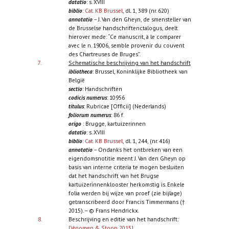
datatio
: s. XVIII
biblio
:
Cat. KB Brussel
, dl. 1, 389 (nr. 620)
annotatio
– J. Van den Gheyn, de smensteller van
de Brusselse handschriftenctalogus, deelt
hierover mede: “Ce manuscrit, à le comparer
avec le n. 19006, semble provenir du couvent
des Chartreuses de Bruges”.
7.
Schematische beschrijving van het handschrift
ibliotheca
: Brussel, Koninklijke Bibliotheek van
België
sectio
: Handschriften
codicis numerus
: 10956
titulus
: Rubricae [Officii] (Nederlands)
foliorum numerus
: 86 f.
origo
: Brugge, kartuizerinnen
datatio
: s. XVIII
biblio
:
Cat. KB Brussel
, dl. 1, 244, (nr. 416)
annotatio
– Ondanks het ontbreken van een
eigendomsnotitie meent J. Van den Gheyn op
basis van interne criteria te mogen besluiten
dat het handschrift van het Brugse
kartuizerinnenklooster herkomstig is. Enkele
folia werden bij wijze van proef (zie bijlage)
getranscribeerd door Francis Timmermans (†
2015). – © Frans Hendrickx.
8.
Beschrijving en editie van het handschrift:
[Vroomen & Stoop 2015]
.