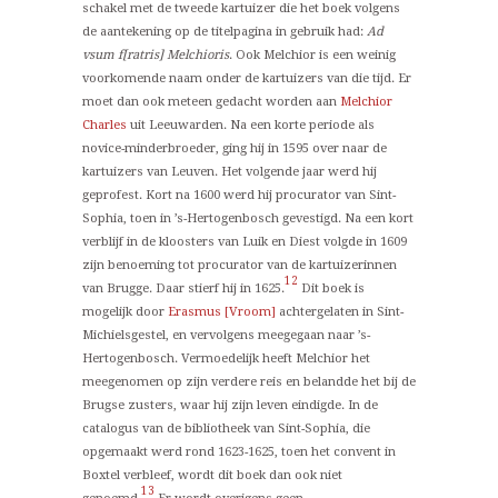
schakel met de tweede kartuizer die het boek volgens
de aantekening op de titelpagina in gebruik had:
Ad
vsum f[ratris] Melchioris
. Ook Melchior is een weinig
voorkomende naam onder de kartuizers van die tijd. Er
moet dan ook meteen gedacht worden aan
Melchior
Charles
uit Leeuwarden. Na een korte periode als
novice-minderbroeder, ging hij in 1595 over naar de
kartuizers van Leuven. Het volgende jaar werd hij
geprofest. Kort na 1600 werd hij procurator van Sint-
Sophia, toen in ’s-Hertogenbosch gevestigd. Na een kort
verblijf in de kloosters van Luik en Diest volgde in 1609
zijn benoeming tot procurator van de kartuizerinnen
12
van Brugge. Daar stierf hij in 1625.
Dit boek is
mogelijk door
Erasmus [Vroom]
achtergelaten in Sint-
Michielsgestel, en vervolgens meegegaan naar ’s-
Hertogenbosch. Vermoedelijk heeft Melchior het
meegenomen op zijn verdere reis en belandde het bij de
Brugse zusters, waar hij zijn leven eindigde. In de
catalogus van de bibliotheek van Sint-Sophia, die
opgemaakt werd rond 1623-1625, toen het convent in
Boxtel verbleef, wordt dit boek dan ook niet
13