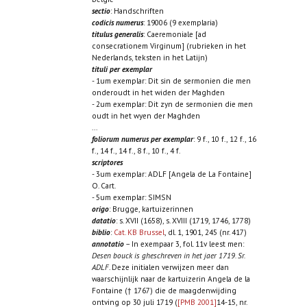
sectio
: Handschriften
codicis numerus
: 19006 (9 exemplaria)
titulus generalis
: Caeremoniale [ad
consecrationem Virginum] (rubrieken in het
Nederlands, teksten in het Latijn)
tituli per exemplar
- 1um exemplar: Dit sin de sermonien die men
onderoudt in het widen der Maghden
- 2um exemplar: Dit zyn de sermonien die men
oudt in het wyen der Maghden
...
foliorum numerus per exemplar
: 9 f., 10 f., 12 f., 16
f., 14 f., 14 f., 8 f., 10 f., 4 f.
scriptores
- 3um exemplar: ADLF [Angela de La Fontaine]
O. Cart.
- 5um exemplar: SIMSN
origo
: Brugge, kartuizerinnen
datatio
: s. XVII (1658), s. XVIII (1719, 1746, 1778)
biblio
:
Cat. KB Brussel
, dl. 1, 1901, 245 (nr. 417)
annotatio
– In exempaar 3, fol. 11v leest men:
Desen bouck is gheschreven in het jaer 1719. Sr.
ADLF
. Deze initialen verwijzen meer dan
waarschijnlijk naar de kartuizerin Angela de la
Fontaine († 1767) die de maagdenwijding
ontving op 30 juli 1719 (
[PMB 2001]
14-15, nr.