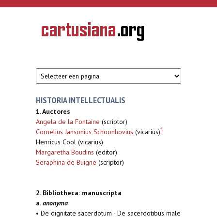
Overslaan en naar de inhoud gaan
CARTUSIANA
Geschiedenis
van de
kartuizerorde
in de
Nederlanden
HISTORIA INTELLECTUALIS
1. Auctores
Angela de la Fontaine
(scriptor)
1
Cornelius Jansonius Schoonhovius
(vicarius)
Henricus Cool (vicarius)
Margaretha Boudins
(editor)
Seraphina de Buigne
(scriptor)
2. Bibliotheca: manuscripta
a.
anonyma
• De dignitate sacerdotum - De sacerdotibus male