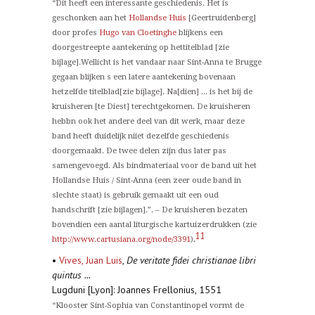
“Dit heeft een interessante geschiedenis. Het is
geschonken aan het
Hollandse Huis
[Geertruidenberg]
door profes
Hugo van Cloetinghe
blijkens een
doorgestreepte aantekening op hettitelblad [zie
bijlage].Wellicht is het vandaar naar Sint-Anna te Brugge
gegaan blijken s een latere aantekening bovenaan
hetzelfde titelblad[zie bijlage]. Na[dien] ... is het bij de
kruisheren [te Diest] terechtgekomen. De kruisheren
hebbn ook het andere deel van dit werk, maar deze
band heeft duidelijk niiet dezelfde geschiedenis
doorgemaakt. De twee delen zijn dus later pas
samengevoegd. Als bindmateriaal voor de band uit het
Hollandse Huis / Sint-Anna (een zeer oude band in
slechte staat) is gebruik gemaakt uit een oud
handschrift [zie bijlagen].”. – De kruisheren bezaten
bovendien een aantal liturgische kartuizerdrukken (zie
11
.
http://www.cartusiana.org/node/3391
)
•
Vives, Juan Luis
,
De veritate fidei christianae libri
quintus ...
Lugduni [Lyon]: Joannes Frellonius, 1551
“Klooster Sint-Sophia van Constantinopel vormt de