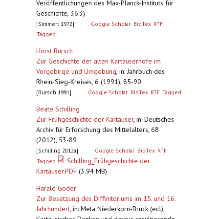
Veröffentlichungen des Max-Planck-Instituts für
Geschichte, 36:3)
[Simmert 1972]
Google Scholar
BibTex
RTF
Tagged
Horst Bursch
Zur Geschichte der alten Kartäuserhöfe im
Vorgebirge und Umgebung
,
in: Jahrbuch des
Rhein-Sieg-Kreises, 6 (1991), 85-90
[Bursch 1991]
Google Scholar
BibTex
RTF
Tagged
Beate Schilling
Zur Frühgeschichte der Kartäuser
,
in: Deutsches
Archiv für Erforschung des Mittelalters, 68
(2012), 53-89
[Schilling 2012a]
Google Scholar
BibTex
RTF
Schilling_Frühgeschichte der
Tagged
Kartäuser.PDF
(3.94 MB)
Harald Goder
Zur Besetzung des Diffinitoriums im 15. und 16.
Jahrhundert
,
in: Meta Niederkorn-Bruck (ed.),