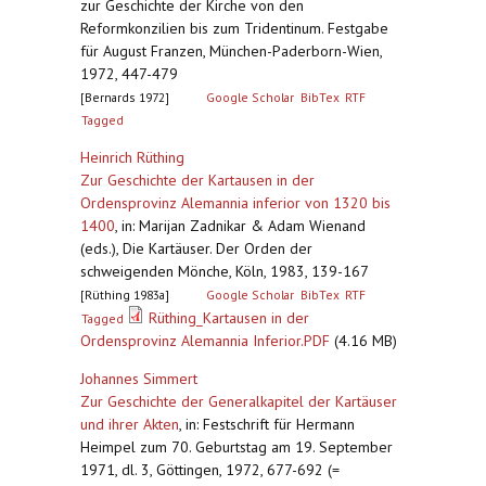
zur Geschichte der Kirche von den
Reformkonzilien bis zum Tridentinum. Festgabe
für August Franzen, München-Paderborn-Wien,
1972, 447-479
[Bernards 1972]
Google Scholar
BibTex
RTF
Tagged
Heinrich Rüthing
Zur Geschichte der Kartausen in der
Ordensprovinz Alemannia inferior von 1320 bis
1400
,
in: Marijan Zadnikar & Adam Wienand
(eds.), Die Kartäuser. Der Orden der
schweigenden Mönche, Köln, 1983, 139-167
[Rüthing 1983a]
Google Scholar
BibTex
RTF
Rüthing_Kartausen in der
Tagged
Ordensprovinz Alemannia Inferior.PDF
(4.16 MB)
Johannes Simmert
Zur Geschichte der Generalkapitel der Kartäuser
und ihrer Akten
,
in: Festschrift für Hermann
Heimpel zum 70. Geburtstag am 19. September
1971, dl. 3, Göttingen, 1972, 677-692 (=