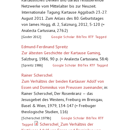
Kartäusisches Denken und daraus resultierende
Netzwerke vom Mittelalter bis zur Neuzeit.
Internationale Tagung: Kartause Aggsbach 23.-27.
August 2011. Zum Anlass des 80. Geburtstages
von James Hogg, dl. 2, Salznurg, 2012, 5-120 (=
Analecta Cartusiana, 276:2)
[Goder 2012]
Google Scholar
BibTex
RTF
Tagged
Edmund-Ferdinand Spreitz
Zur ältesten Geschichte der Kartause Gaming
,
Salzburg, 1986, 90 p. (= Analecta Cartusiana, 58:4)
[Spreitz 1986]
Google Scholar
BibTex
RTF
Tagged
Rainer Scherschel
Zum Verhältnis der beiden Kartäuser Adolf von
Essen und Dominikus von Preussen zueinander
,
in:
Rainer Scherschel, Der Rosenkranz — das
Jesusgebet des Westens, Freiburg im Breisgau,
Basel & Wien, 1979, 134-147 (= Freibuger
theologische Studien, 116)
[Scherschel 1979b]
Google Scholar
BibTex
RTF
Scherschel_Zum Verhältnis der
Tagged