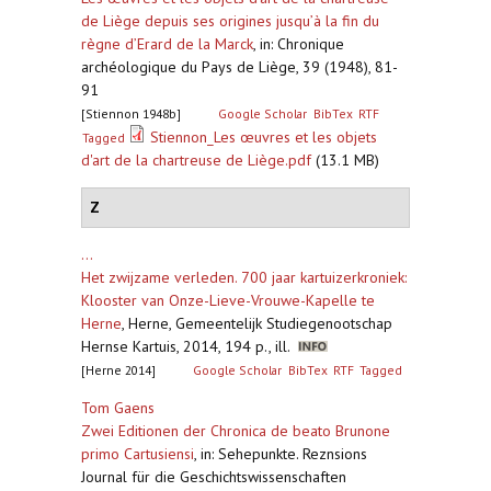
de Liège depuis ses origines jusqu’à la fin du
règne d’Erard de la Marck
,
in: Chronique
archéologique du Pays de Liège, 39 (1948), 81-
91
[Stiennon 1948b]
Google Scholar
BibTex
RTF
Stiennon_Les œuvres et les objets
Tagged
d'art de la chartreuse de Liège.pdf
(13.1 MB)
Z
...
Het zwijzame verleden. 700 jaar kartuizerkroniek:
Klooster van Onze-Lieve-Vrouwe-Kapelle te
Herne
,
Herne, Gemeentelijk Studiegenootschap
Hernse Kartuis, 2014, 194 p., ill.
[Herne 2014]
Google Scholar
BibTex
RTF
Tagged
Tom Gaens
Zwei Editionen der Chronica de beato Brunone
primo Cartusiensi
,
in: Sehepunkte. Reznsions
Journal für die Geschichtswissenschaften