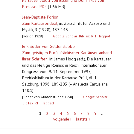
Kartäuser Adolf von Essen und Dominikus von
Preussen.PDF
(1.66 MB)
Jean-Baptiste Porion
Zum Kartäuserideal
,
in: Zeitschrift für Aszese und
Mystik, 3 (1928), 137-145
[Porion 1928]
Google Scholar
BibTex
RTF
Tagged
Erik Soder von Güldenstubbe
Zum geistigen Profil fränkischer Kartäuser anhand
ihrer Schriften
,
in: James Hogg (ed.), Die Kartäuser
und das Heilige Römische Reich. Internationaler
Kongress vom 9.-11. September 1997,
Bezirksklinikum in der Kartause Prüll, dl. 1,
Salzburg, 1998, 189-203 (= Analecta Cartusiana,
140:1)
[Soder von Güldenstubbe 1998]
Google Scholar
BibTex
RTF
Tagged
Pagina's
1
2
3
4
5
6
7
8
9
…
volgende ›
laatste »