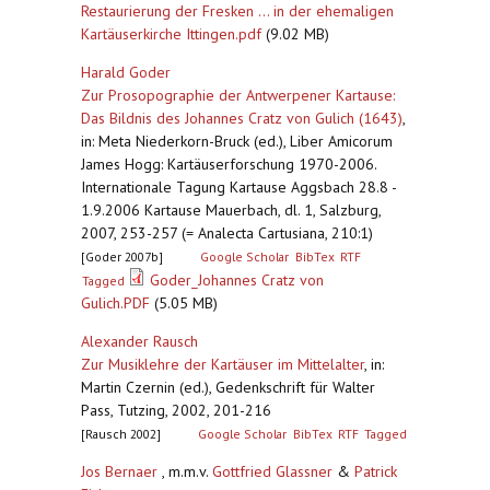
Restaurierung der Fresken ... in der ehemaligen
Kartäuserkirche Ittingen.pdf
(9.02 MB)
Harald Goder
Zur Prosopographie der Antwerpener Kartause:
Das Bildnis des Johannes Cratz von Gulich (1643)
,
in: Meta Niederkorn-Bruck (ed.), Liber Amicorum
James Hogg: Kartäuserforschung 1970-2006.
Internationale Tagung Kartause Aggsbach 28.8 -
1.9.2006 Kartause Mauerbach, dl. 1, Salzburg,
2007, 253-257 (= Analecta Cartusiana, 210:1)
[Goder 2007b]
Google Scholar
BibTex
RTF
Goder_Johannes Cratz von
Tagged
Gulich.PDF
(5.05 MB)
Alexander Rausch
Zur Musiklehre der Kartäuser im Mittelalter
,
in:
Martin Czernin (ed.), Gedenkschrift für Walter
Pass, Tutzing, 2002, 201-216
[Rausch 2002]
Google Scholar
BibTex
RTF
Tagged
Jos Bernaer
, m.m.v.
Gottfried Glassner
&
Patrick