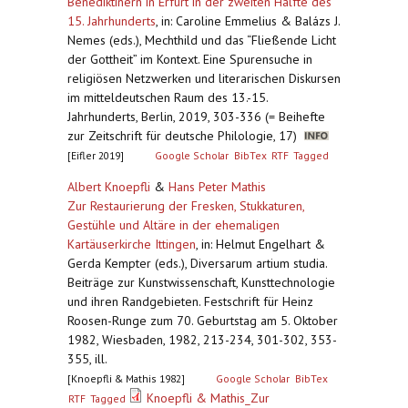
Benediktinern in Erfurt in der zweiten Hälfte des
15. Jahrhunderts
,
in: Caroline Emmelius & Balázs J.
Nemes (eds.), Mechthild und das “Fließende Licht
der Gottheit” im Kontext. Eine Spurensuche in
religiösen Netzwerken und literarischen Diskursen
im mitteldeutschen Raum des 13.-15.
Jahrhunderts, Berlin, 2019, 303-336 (= Beihefte
zur Zeitschrift für deutsche Philologie, 17)
[Eifler 2019]
Google Scholar
BibTex
RTF
Tagged
Albert Knoepfli
&
Hans Peter Mathis
Zur Restaurierung der Fresken, Stukkaturen,
Gestühle und Altäre in der ehemaligen
Kartäuserkirche Ittingen
,
in: Helmut Engelhart &
Gerda Kempter (eds.), Diversarum artium studia.
Beiträge zur Kunstwissenschaft, Kunsttechnologie
und ihren Randgebieten. Festschrift für Heinz
Roosen-Runge zum 70. Geburtstag am 5. Oktober
1982, Wiesbaden, 1982, 213-234, 301-302, 353-
355, ill.
[Knoepfli & Mathis 1982]
Google Scholar
BibTex
Knoepfli & Mathis_Zur
RTF
Tagged