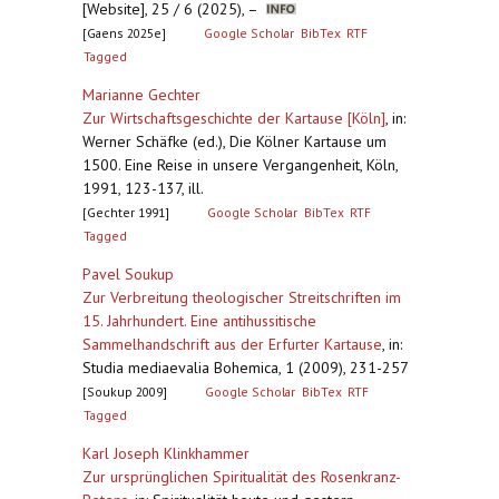
[Website], 25 / 6 (2025), –
[Gaens 2025e]
Google Scholar
BibTex
RTF
Tagged
Marianne Gechter
Zur Wirtschaftsgeschichte der Kartause [Köln]
,
in:
Werner Schäfke (ed.), Die Kölner Kartause um
1500. Eine Reise in unsere Vergangenheit, Köln,
1991, 123-137, ill.
[Gechter 1991]
Google Scholar
BibTex
RTF
Tagged
Pavel Soukup
Zur Verbreitung theologischer Streitschriften im
15. Jahrhundert. Eine antihussitische
Sammelhandschrift aus der Erfurter Kartause
,
in:
Studia mediaevalia Bohemica, 1 (2009), 231-257
[Soukup 2009]
Google Scholar
BibTex
RTF
Tagged
Karl Joseph Klinkhammer
Zur ursprünglichen Spiritualität des Rosenkranz-