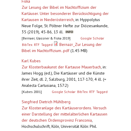
Fiska
Zur Lesung der Bibel im Nachtoffizium der
Kartäuser. Unter besonderer Berücksichtigung der
Kartausen in Niederösterreich
,
in: Hyppolytus
Neue Folge, St. Pöltner Hefte zur Diözesankunde,
35 (2019), 45-86, 13 ill.
[Bernaer, Glassner & Fiska 2019]
Google Scholar
Bernazr_Zur Lesung der
BibTex
RTF
Tagged
Bibel im Nachtoffizium..pdf
(1.45 MB)
Karl Kubes
Zur Klosterbaukunst der Kartause Mauerbach
,
in:
James Hogg (ed.), Die Kartäuser und die Künste
ihrer Zeit, dl. 2, Salzburg, 2001, 117-170, 4 ill. (=
Analecta Cartusiana, 157:2)
[Kubes 2001]
Google Scholar
BibTex
RTF
Tagged
Siegfried Dietrich Mühlberg
Zur Klosteranlage des Kartäuserordens. Versuch
einer Darstellung der mittelalterlichen Kartausen
der deutschen Ordensprovinz Franconia
,
Hochschulschrift, Köln, Universität Köln: Phil.