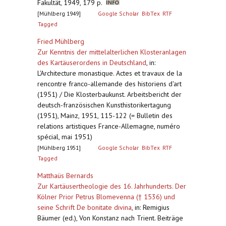
Fakultät, 1949, 179 p.
[Mühlberg 1949]
Google Scholar
BibTex
RTF
Tagged
Fried Mühlberg
Zur Kenntnis der mittelalterlichen Klosteranlagen
des Kartäuserordens in Deutschland
,
in:
L'Architecture monastique. Actes et travaux de la
rencontre franco-allemande des historiens d'art
(1951) / Die Klosterbaukunst. Arbeitsbericht der
deutsch-französischen Kunsthistorikertagung
(1951), Mainz, 1951, 115-122 (= Bulletin des
relations artistiques France-Allemagne, numéro
spécial, mai 1951)
[Mühlberg 1951]
Google Scholar
BibTex
RTF
Tagged
Matthaüs Bernards
Zur Kartäusertheologie des 16. Jahrhunderts. Der
Kölner Prior Petrus Blomevenna († 1536) und
seine Schrift De bonitate divina
,
in: Remigius
Bäumer (ed.), Von Konstanz nach Trient. Beiträge