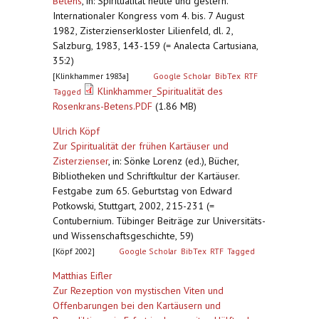
Betens
,
in: Spiritualität heute und gestern.
Internationaler Kongress vom 4. bis. 7 August
1982, Zisterzienserkloster Lilienfeld, dl. 2,
Salzburg, 1983, 143-159 (= Analecta Cartusiana,
35:2)
[Klinkhammer 1983a]
Google Scholar
BibTex
RTF
Klinkhammer_Spiritualität des
Tagged
Rosenkrans-Betens.PDF
(1.86 MB)
Ulrich Köpf
Zur Spiritualität der frühen Kartäuser und
Zisterzienser
,
in: Sönke Lorenz (ed.), Bücher,
Bibliotheken und Schriftkultur der Kartäuser.
Festgabe zum 65. Geburtstag von Edward
Potkowski, Stuttgart, 2002, 215-231 (=
Contubernium. Tübinger Beiträge zur Universitäts-
und Wissenschaftsgeschichte, 59)
[Köpf 2002]
Google Scholar
BibTex
RTF
Tagged
Matthias Eifler
Zur Rezeption von mystischen Viten und
Offenbarungen bei den Kartäusern und