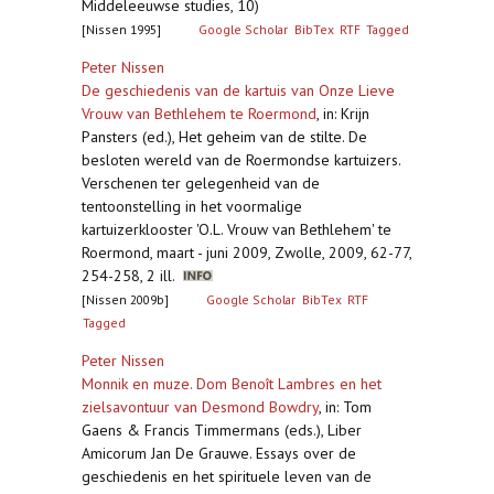
Middeleeuwse studies, 10)
[Nissen 1995]
Google Scholar
BibTex
RTF
Tagged
Peter Nissen
De geschiedenis van de kartuis van Onze Lieve
Vrouw van Bethlehem te Roermond
,
in: Krijn
Pansters (ed.), Het geheim van de stilte. De
besloten wereld van de Roermondse kartuizers.
Verschenen ter gelegenheid van de
tentoonstelling in het voormalige
kartuizerklooster 'O.L. Vrouw van Bethlehem' te
Roermond, maart - juni 2009, Zwolle, 2009, 62-77,
254-258, 2 ill.
[Nissen 2009b]
Google Scholar
BibTex
RTF
Tagged
Peter Nissen
Monnik en muze. Dom Benoît Lambres en het
zielsavontuur van Desmond Bowdry
,
in: Tom
Gaens & Francis Timmermans (eds.), Liber
Amicorum Jan De Grauwe. Essays over de
geschiedenis en het spirituele leven van de