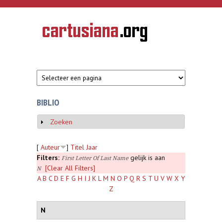
Overslaan en naar de inhoud gaan
CARTUSIANA
Geschiedenis
van de
kartuizerorde
in de
Nederlanden
BIBLIO
Zoeken
Weergeven
[
Auteur
]
Titel
Jaar
Filters:
gelijk is aan
First Letter Of Last Name
[Clear All Filters]
N
A
B
C
D
E
F
G
H
I
J
K
L
M
N
O
P
Q
R
S
T
U
V
W
X
Y
Z
N