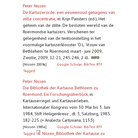
Peter Nissen
De Kartuizerorde: een eeuwenoud getuigenis van
stille concentratie
,
in: Krijn Pansters (ed.), Het
geheim van de stilte. De besloten wereld van de
Roermondse kartuizers. Verschenen ter
gelegenheid van de tentoonstelling in het
voormalige kartuizerklooster 'O.L. Vrouw van
Bethlehem' te Roermond, maart - juni 2009,
Zwolle, 2009, 12-21, 245-246, 2 ill.
[Nissen 2009a]
Google Scholar
BibTex
RTF
Tagged
Peter Nissen
Die Bibliothek der Kartause Bethleem zu
Roermond. Ein Forschungsüberblick
,
in:
Kartäuserregel und Kartäuserleben.
Internationaler Kongress vom 30. Mai bis 3. Juni
1984, Stift Heiligenkreuz , dl. 3, Salzburg, 1985,
182-225 (= Analecta Cartusiana, 113:3)
[Nissen 1985a]
Google Scholar
BibTex
RTF
Nissen_Bibliothek der Kartause zu
Tagged