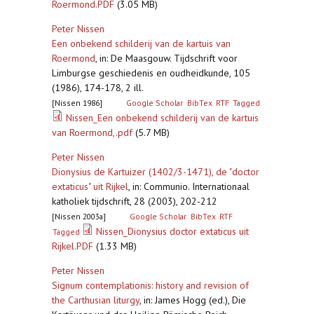
Roermond.PDF
(3.05 MB)
Peter Nissen
Een onbekend schilderij van de kartuis van
Roermond
,
in: De Maasgouw. Tijdschrift voor
Limburgse geschiedenis en oudheidkunde, 105
(1986), 174-178, 2 ill.
[Nissen 1986]
Google Scholar
BibTex
RTF
Tagged
Nissen_Een onbekend schilderij van de kartuis
van Roermond,.pdf
(5.7 MB)
Peter Nissen
Dionysius de Kartuizer (1402/3-1471), de "doctor
extaticus" uit Rijkel
,
in: Communio. Internationaal
katholiek tijdschrift, 28 (2003), 202-212
[Nissen 2003a]
Google Scholar
BibTex
RTF
Nissen_Dionysius doctor extaticus uit
Tagged
Rijkel.PDF
(1.33 MB)
Peter Nissen
Signum contemplationis: history and revision of
the Carthusian liturgy
,
in: James Hogg (ed.), Die