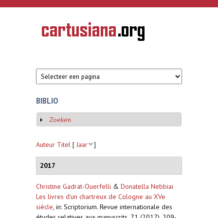
Overslaan en naar de inhoud gaan
CARTUSIANA
Geschiedenis
van de
kartuizerorde
in de
Nederlanden
BIBLIO
Zoeken
Weergeven
Auteur
Titel
[
Jaar
]
2017
Christine Gadrat-Ouerfelli
&
Donatella Nebbiai
Les livres d’un chartreux de Cologne au XVe
siècle
,
in: Scriptorium. Revue internationale des
études relatives aux manuscrits, 71 (2017), 209-