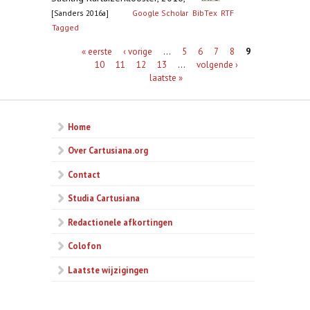
[Sanders 2016a]
Google Scholar
BibTex
RTF
Tagged
Pagina's
« eerste
‹ vorige
…
5
6
7
8
9
10
11
12
13
…
volgende ›
laatste »
Home
Over Cartusiana.org
Contact
Studia Cartusiana
Redactionele afkortingen
Colofon
Laatste wijzigingen