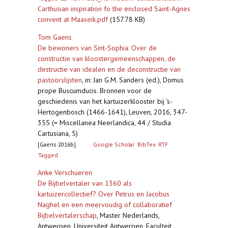
Carthusian inspiration fo the enclosed Saint-Agnes
convent at Maaseik.pdf
(157.78 KB)
Tom Gaens
De bewoners van Sint-Sophia. Over de
constructie van kloostergemeenschappen, de
destructie van idealen en de deconstructie van
pastoorslijsten
,
in: Jan G.M. Sanders (ed.), Domus
prope Buscumducis. Bronnen voor de
geschiedenis van het kartuizerklooster bij 's-
Hertogenbosch (1466-1641), Leuven, 2016, 347-
355 (= Miscellanea Neerlandica, 44 / Studia
Cartusiana, 5)
[Gaens 2016b]
Google Scholar
BibTex
RTF
Tagged
Anke Verschueren
De Bijbelvertaler van 1360 als
kartuizercollectief? Over Petrus en Jacobus
Naghel en een meervoudig of collaboratief
Bijbelvertalerschap
,
Master Nederlands,
Antwerpen, Universiteit Antwerpen, Faculteit