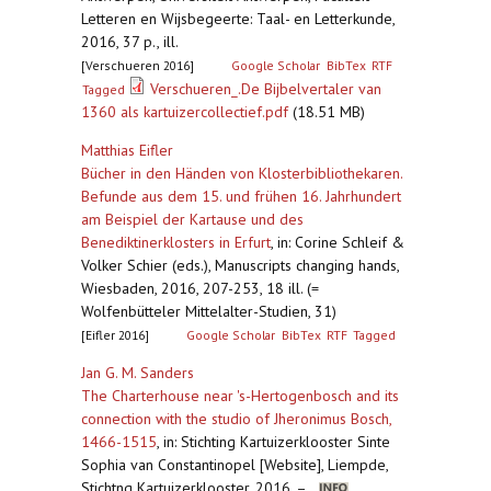
Letteren en Wijsbegeerte: Taal- en Letterkunde,
2016, 37 p., ill.
[Verschueren 2016]
Google Scholar
BibTex
RTF
Verschueren_.De Bijbelvertaler van
Tagged
1360 als kartuizercollectief.pdf
(18.51 MB)
Matthias Eifler
Bücher in den Händen von Klosterbibliothekaren.
Befunde aus dem 15. und frühen 16. Jahrhundert
am Beispiel der Kartause und des
Benediktinerklosters in Erfurt
,
in: Corine Schleif &
Volker Schier (eds.), Manuscripts changing hands,
Wiesbaden, 2016, 207-253, 18 ill. (=
Wolfenbütteler Mittelalter-Studien, 31)
[Eifler 2016]
Google Scholar
BibTex
RTF
Tagged
Jan G. M. Sanders
The Charterhouse near 's-Hertogenbosch and its
connection with the studio of Jheronimus Bosch,
1466-1515
,
in: Stichting Kartuizerklooster Sinte
Sophia van Constantinopel [Website], Liempde,
Stichtng Kartuizerklooster, 2016, –