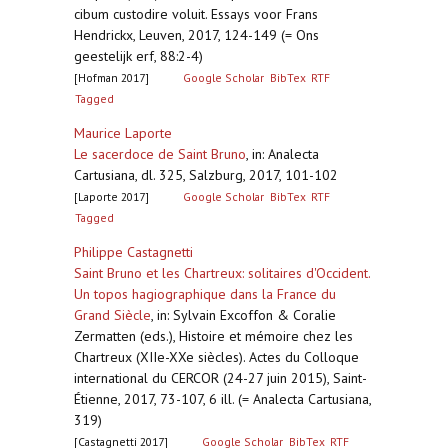
cibum custodire voluit. Essays voor Frans
Hendrickx, Leuven, 2017, 124-149 (= Ons
geestelijk erf, 88:2-4)
[Hofman 2017]
Google Scholar
BibTex
RTF
Tagged
Maurice Laporte
Le sacerdoce de Saint Bruno
,
in: Analecta
Cartusiana, dl. 325, Salzburg, 2017, 101-102
[Laporte 2017]
Google Scholar
BibTex
RTF
Tagged
Philippe Castagnetti
Saint Bruno et les Chartreux: solitaires d'Occident.
Un topos hagiographique dans la France du
Grand Siècle
,
in: Sylvain Excoffon & Coralie
Zermatten (eds.), Histoire et mémoire chez les
Chartreux (XIIe-XXe siècles). Actes du Colloque
international du CERCOR (24-27 juin 2015), Saint-
Étienne, 2017, 73-107, 6 ill. (= Analecta Cartusiana,
319)
[Castagnetti 2017]
Google Scholar
BibTex
RTF