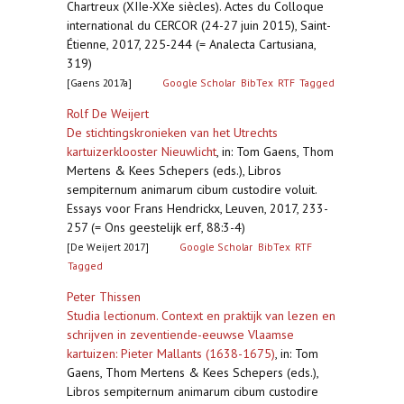
Chartreux (XIIe-XXe siècles). Actes du Colloque
international du CERCOR (24-27 juin 2015), Saint-
Étienne, 2017, 225-244 (= Analecta Cartusiana,
319)
[Gaens 2017a]
Google Scholar
BibTex
RTF
Tagged
Rolf De Weijert
De stichtingskronieken van het Utrechts
kartuizerklooster Nieuwlicht
,
in: Tom Gaens, Thom
Mertens & Kees Schepers (eds.), Libros
sempiternum animarum cibum custodire voluit.
Essays voor Frans Hendrickx, Leuven, 2017, 233-
257 (= Ons geestelijk erf, 88:3-4)
[De Weijert 2017]
Google Scholar
BibTex
RTF
Tagged
Peter Thissen
Studia lectionum. Context en praktijk van lezen en
schrijven in zeventiende-eeuwse Vlaamse
kartuizen: Pieter Mallants (1638-1675)
,
in: Tom
Gaens, Thom Mertens & Kees Schepers (eds.),
Libros sempiternum animarum cibum custodire