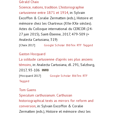
Gérald Chaix
Science, nations, tradition. L’historiographie
cartusienne entre 1871 et 1914
,
in: Sylvain
Excoffon & Coralie Zermatten (eds.), Histoire et
mémoire chez les Chartreux (XIIe-XXe siècles).
Actes du Colloque international du CERCOR (24-
27 juin 2015), Saint-Étienne, 2017, 479-509 (=
Analecta Cartusiana, 319)
[Chaix 2017]
Google Scholar
BibTex
RTF
Tagged
Gaston Hocquard
La solitude cartusienne d'après ses plus anciens
témoins
,
in: Analecta Cartusiana, dl. 291, Salzburg,
2017, 93-106
[Hocquard 2017]
Google Scholar
BibTex
RTF
Tagged
Tom Gaens
Speculum carthusianum. Carthusian
historiographical texts as mirrors for reform and
conversion
,
in: Sylvain Excoffon & Coralie
Zermatten (eds.), Histoire et mémoire chez les