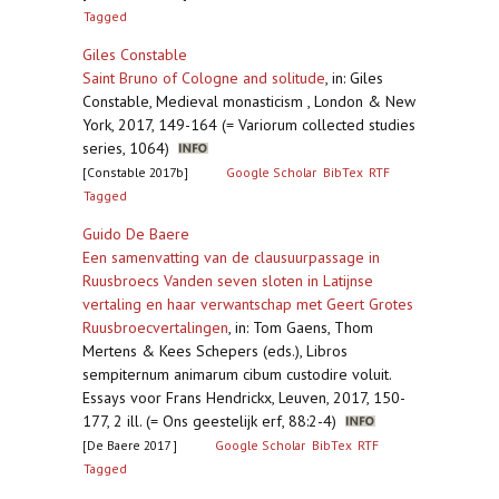
Tagged
Giles Constable
Saint Bruno of Cologne and solitude
,
in: Giles
Constable, Medieval monasticism , London & New
York, 2017, 149-164 (= Variorum collected studies
series, 1064)
[Constable 2017b]
Google Scholar
BibTex
RTF
Tagged
Guido De Baere
Een samenvatting van de clausuurpassage in
Ruusbroecs Vanden seven sloten in Latijnse
vertaling en haar verwantschap met Geert Grotes
Ruusbroecvertalingen
,
in: Tom Gaens, Thom
Mertens & Kees Schepers (eds.), Libros
sempiternum animarum cibum custodire voluit.
Essays voor Frans Hendrickx, Leuven, 2017, 150-
177, 2 ill. (= Ons geestelijk erf, 88:2-4)
[De Baere 2017 ]
Google Scholar
BibTex
RTF
Tagged