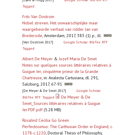
Tagged
Frits Van Oostrom
Nobel streven. Het onwaarschijnlijke maar
waargebeurde verhaal van ridder Jan van
Brederode
,
Amsterdam, 2017, 383-(1) p., ill.
[Van Oostrom 2017]
Google Scholar
BibTex
RTF
Tagged
Albert De Meyer
&
Jozef-Maria De Smet
Notes sur quelques sources littéraires relatives à
Guigue Ier, cinquième prieur de la Grande
Chartreuse
,
in: Analecta Cartusiana, dl. 291,
Salzburg, 2017, 67-91
[De Meyer & De Smet 2017]
Google Scholar
De Meyer & De
BibTex
RTF
Tagged
Smet_Sources littéraires relatives à Guigue
Ier.PDF.pdf
(5.28 MB)
Rosalind Cecilia Go Green
Perfectissimus: The Carthusian Order in England, c.
1178-c.1220
,
Doctoral Thesis of Philosophy,