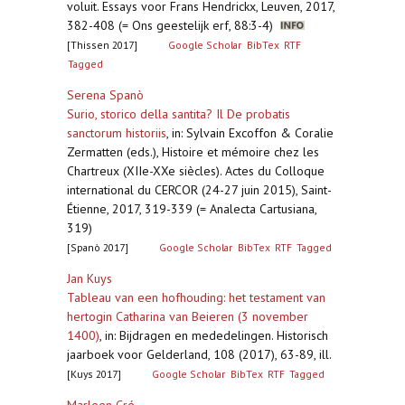
voluit. Essays voor Frans Hendrickx, Leuven, 2017,
382-408 (= Ons geestelijk erf, 88:3-4)
[Thissen 2017]
Google Scholar
BibTex
RTF
Tagged
Serena Spanò
Surio, storico della santita? Il De probatis
sanctorum historiis
,
in: Sylvain Excoffon & Coralie
Zermatten (eds.), Histoire et mémoire chez les
Chartreux (XIIe-XXe siècles). Actes du Colloque
international du CERCOR (24-27 juin 2015), Saint-
Étienne, 2017, 319-339 (= Analecta Cartusiana,
319)
[Spanò 2017]
Google Scholar
BibTex
RTF
Tagged
Jan Kuys
Tableau van een hofhouding: het testament van
hertogin Catharina van Beieren (3 november
1400)
,
in: Bijdragen en mededelingen. Historisch
jaarboek voor Gelderland, 108 (2017), 63-89, ill.
[Kuys 2017]
Google Scholar
BibTex
RTF
Tagged