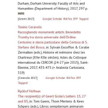
Durham, Durham University: Faculty of Arts and
Humanities (Department of History), 2017, 297 p.
[Green 2017]
Google Scholar
BibTex
RTF
Tagged
Tonino Ceravolo
Raccogliendo monumenti antichi. Benedetto
Tromby tra storia universale dell’Ordine
Certosino e storia particolare della Certosa di S.
Stefano del Bosco
,
in: Sylvain Excoffon & Coralie
Zermatten (eds.), Histoire et mémoire chez les
Chartreux (XIIe-XXe siècles). Actes du Colloque
international du CERCOR (24-27 juin 2015), Saint-
Étienne, 2017, 435-475 (= Analecta Cartusiana,
319)
[Ceravolo 2017]
Google Scholar
BibTex
RTF
Tagged
Rijcklof Hofman
The recipient(s) of Geert Grote’s Letters 15, 27
and 85
,
in: Tom Gaens, Thom Mertens & Kees
Schpers (eds.), Libros sempiternum animarum