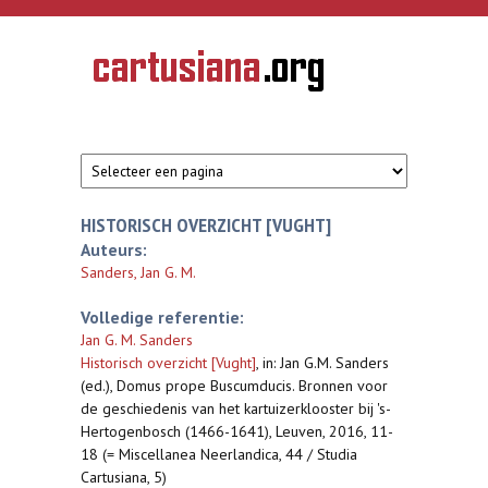
Overslaan en naar de inhoud gaan
CARTUSIANA
Geschiedenis
van de
kartuizerorde
in de
Nederlanden
HISTORISCH OVERZICHT [VUGHT]
Auteurs:
Sanders, Jan G. M.
Volledige referentie:
Jan G. M. Sanders
Historisch overzicht [Vught]
,
in: Jan G.M. Sanders
(ed.), Domus prope Buscumducis. Bronnen voor
de geschiedenis van het kartuizerklooster bij 's-
Hertogenbosch (1466-1641), Leuven, 2016, 11-
18 (= Miscellanea Neerlandica, 44 / Studia
Cartusiana, 5)