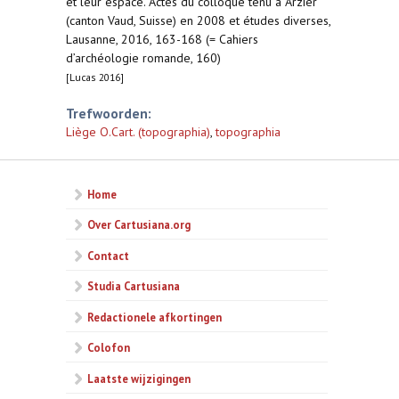
et leur espace. Actes du colloque tenu à Arzier
(canton Vaud, Suisse) en 2008 et études diverses,
Lausanne, 2016, 163-168 (= Cahiers
d’archéologie romande, 160)
[Lucas 2016]
Trefwoorden:
Liège O.Cart. (topographia)
,
topographia
Home
Over Cartusiana.org
Contact
Studia Cartusiana
Redactionele afkortingen
Colofon
Laatste wijzigingen