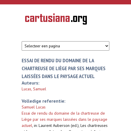
Overslaan en naar de inhoud gaan
CARTUSIANA
Geschiedenis
van de
kartuizerorde
in de
Nederlanden
ESSAI DE RENDU DU DOMAINE DE LA
CHARTREUSE DE LIÈGE PAR SES MARQUES
LAISSÉES DANS LE PAYSAGE ACTUEL
Auteurs:
Lucas, Samuel
Volledige referentie:
Samuel Lucas
Essai de rendu du domaine de la chartreuse de
Liège par ses marques laissées dans le paysage
actuel
,
in: Laurent Auberson (ed.), Les chartreuses