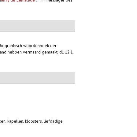
hierry de Eemstede ...
,
in: Messager des
s.), Biographisch woordenboek der
land hebben vermaard gemaakt, dl. 12:1,
ken, kapellen, kloosters, liefdadige