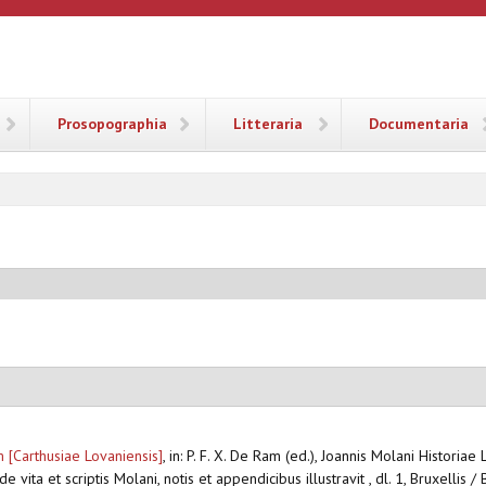
ANA
Prosopographia
Litteraria
Documentaria
 [Carthusiae Lovaniensis]
,
in: P. F. X. De Ram (ed.), Joannis Molani Historia
vita et scriptis Molani, notis et appendicibus illustravit , dl. 1, Bruxellis 