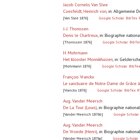
Jacob Cornelis Van Slee
Coesfeldt, Heinrich von
,
in: Allgemeine 
[Van Slee 1876]
Google Scholar
BibTex
J.-J. Thonissen
Denis le Chartreux
,
in: Biographie natio
[Thonissen 1876]
Google Scholar
BibTe
H. Mohrmann
Het klooster Monnikhuizen
,
in: Geldersch
[Mohrmann 1876]
Google Scholar
BibTe
François Vranckx
Le sanctuaire de Notre-Dame de Grâce à
[Vranckx 1876]
Google Scholar
BibTex
R
Aug. Vander Meersch
De La Tour (Louis)
,
in: Biographie nation
[Vander Meersch 1876b]
Google Scholar
Aug. Vander Meersch
De Vroede (Henri)
,
in: Biographie nation
[Vander Meersch 1876a]
Google Scholar