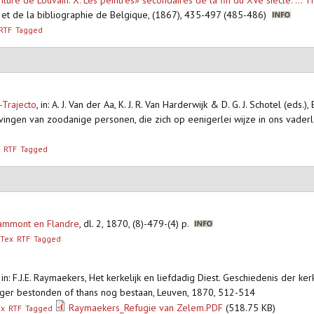
ure de Louvain: X. Les peintres» secondaires de la fin du XVe siècle: ... T
ts et de la bibliographie de Belgique, (1867), 435-497 (485-486)
RTF
Tagged
-Trajecto
,
in: A. J. Van der Aa, K. J. R. Van Harderwijk & D. G. J. Schotel (ed
ingen van zoodanige personen, die zich op eenigerlei wijze in ons vader
RTF
Tagged
Grammont en Flandre
,
dl. 2, 1870, (8)-479-(4) p.
bTex
RTF
Tagged
,
in: F.J.E. Raymaekers, Het kerkelijk en liefdadig Diest. Geschiedenis der ker
oeger bestonden of thans nog bestaan, Leuven, 1870, 512-514
Raymaekers_Refugie van Zelem.PDF
(518.75 KB)
ex
RTF
Tagged