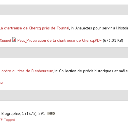
 la chartreuse de Chercq près de Tournai
,
in: Analectes pour servir à l'histo
Petit_Procuration de la chartreuse de Chercq.PDF
(673.01 KB)
Tagged
r ordre du titre de Bienheureux
,
in: Collection de précis historiques et mélan
ed
e Biographie, 1 (1875), 591
TF
Tagged