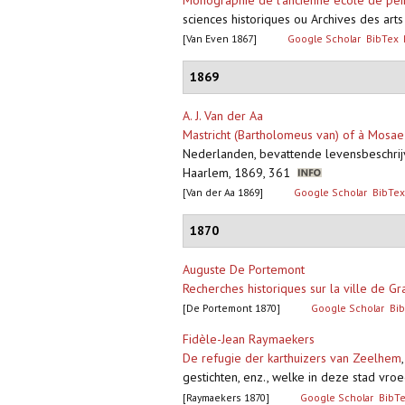
Monographie de l’ancienne école de peint
sciences historiques ou Archives des ar
[Van Even 1867]
Google Scholar
BibTex
1869
A. J. Van der Aa
Mastricht (Bartholomeus van) of à Mosae
Nederlanden, bevattende levensbeschrijv
Haarlem, 1869, 361
[Van der Aa 1869]
Google Scholar
BibTex
1870
Auguste De Portemont
Recherches historiques sur la ville de 
[De Portemont 1870]
Google Scholar
Bi
Fidèle-Jean Raymaekers
De refugie der karthuizers van Zeelhem
gestichten, enz., welke in deze stad vr
[Raymaekers 1870]
Google Scholar
BibT