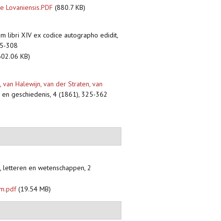
ae Lovaniensis.PDF
(880.7 KB)
ium libri XIV ex codice autographo edidit,
305-308
02.06 KB)
, van Halewijn, van der Straten, van
d en geschiedenis, 4 (1861), 325-362
n, letteren en wetenschappen, 2
em.pdf
(19.54 MB)