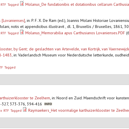
Molanus_De fundationibis et dotationibus cellarum Carthusi
RTF
Tagged
 [Lovanienses]
,
in: P. F. X. De Ram (ed.), Joannis Molani Historiae Lovaniens
lani, notis et appendicibus illustravit , dl. 1, Bruxellis / Bruxelles, 1861, 
Molanus_Memorabilia apus Carthusianos Lovanienses.PDF
(6
RTF
Tagged
ooster, by Gent; de geslachten van Artevelde, van Kortrijk, van Vaernewijck
08-1483
,
in: Vaderlandsch Museum voor Nederduitsche letterkunde, oudhei
TF
Tagged
arthuizerklooster te Zeelhem
,
in: Noord en Zuid. Maendschrift voor kunste
18-327, 373-376, 394-416
Raymaekers_Het voormalige karthuizerklooster te Zeelh
ex
RTF
Tagged