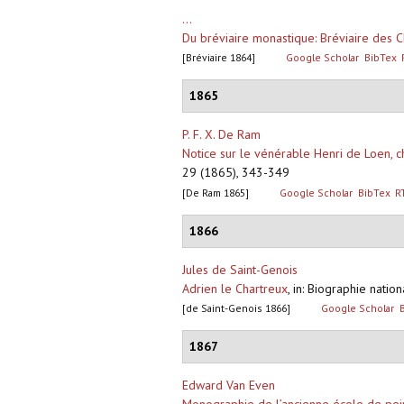
...
Du bréviaire monastique: Bréviaire des C
[Bréviaire 1864]
Google Scholar
BibTex
1865
P. F. X. De Ram
Notice sur le vénérable Henri de Loen, ch
29 (1865), 343-349
[De Ram 1865]
Google Scholar
BibTex
R
1866
Jules de Saint-Genois
Adrien le Chartreux
,
in: Biographie natio
[de Saint-Genois 1866]
Google Scholar
1867
Edward Van Even