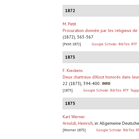
1872
M. Petit
Procuration donnée par les religieux de
(1872), 363-367
[Petit 1872]
Google Scholar
BibTex
RTF
1873
F. Kieckens
Deux chartreux d'Alost honorés dans leu
22 (1873), 394-400
[1873]
Google Scholar
BibTex
RTF
Tagg
1875
Karl Werner
Arnoldi, Heinrich
,
in: Allgemeine Deutsch
[Werner 1875]
Google Scholar
BibTex
R