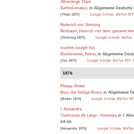
Alberdingk Thijm
Bartholomaeus
,
in: Allgemeine Deutsche
[Thijm 1875]
Google Scholar
BibTex
RTF
Roderich von Stintzing
Birnbaum, Heinrich von dem, genannt Hen
[Stintzing 1875]
Google Scholar
BibTex
Joachim Joseph Vos
Blomevenne, Petrus
,
in: Allgemeine Deu
[Vos 1875]
Google Scholar
BibTex
RTF
1876
Philipp Woker
Brun, der heilige Bruno
,
in: Allgemeine D
[Woker 1876]
Google Scholar
BibTex
RT
J. Alexandre
Chartreuse de Liège - Hommes
,
in: J. Al
64-66
[Alexandre 1876]
Google Scholar
BibTex