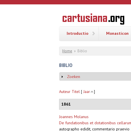
Overslaan en naar de inhoud gaan
CARTUSI
Geschiedenis
van de
kartuizerorde
in de
Nederlanden
Introductio
Monasticon
U bent hier
Home
»
Biblio
BIBLIO
Zoeken
Weergeven
Auteur
Titel
[
Jaar
]
1861
Joannes Molanus
De fundationibus et dotationibus cellarum
autographo edidit, commentario praevio de 