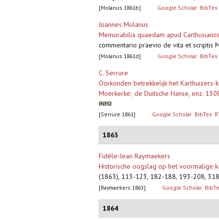
[Molanus 1861b]
Google Scholar
BibTex
Joannes Molanus
Memorabilia quaedam apud Carthusianos
commentario praevio de vita et scriptis Mo
[Molanus 1861d]
Google Scholar
BibTex
C. Serrure
Oorkonden betrekkelijk het Karthuizers-kl
Moerkerke; de Duitsche Hanse, enz. 13
[Serrure 1861]
Google Scholar
BibTex
R
1863
Fidèle-Jean Raymaekers
Historische oogslag op het voormalige k
(1863), 113-123, 182-188, 193-208, 3
[Raymaekers 1863]
Google Scholar
BibT
1864