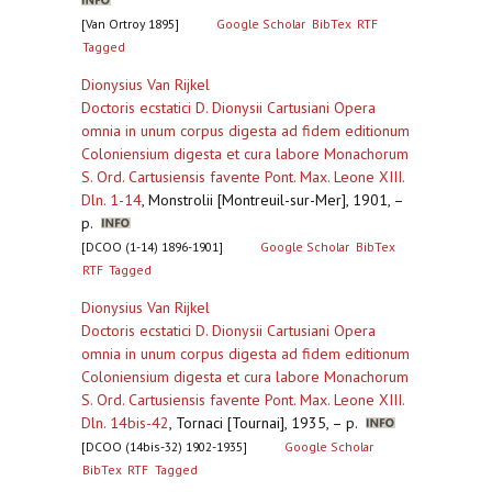
[Van Ortroy 1895]
Google Scholar
BibTex
RTF
Tagged
Dionysius Van Rijkel
Doctoris ecstatici D. Dionysii Cartusiani Opera
omnia in unum corpus digesta ad fidem editionum
Coloniensium digesta et cura labore Monachorum
S. Ord. Cartusiensis favente Pont. Max. Leone XIII.
Dln. 1-14
,
Monstrolii [Montreuil-sur-Mer], 1901, –
p.
[DCOO (1-14) 1896-1901]
Google Scholar
BibTex
RTF
Tagged
Dionysius Van Rijkel
Doctoris ecstatici D. Dionysii Cartusiani Opera
omnia in unum corpus digesta ad fidem editionum
Coloniensium digesta et cura labore Monachorum
S. Ord. Cartusiensis favente Pont. Max. Leone XIII.
Dln. 14bis-42
,
Tornaci [Tournai], 1935, – p.
[DCOO (14bis-32) 1902-1935]
Google Scholar
BibTex
RTF
Tagged