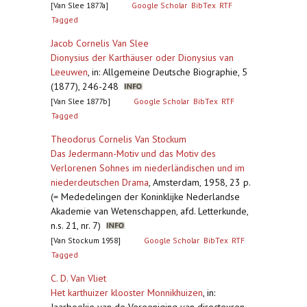
[Van Slee 1877a]
Google Scholar
BibTex
RTF
Tagged
Jacob Cornelis Van Slee
Dionysius der Karthäuser oder Dionysius van
Leeuwen
,
in: Allgemeine Deutsche Biographie, 5
(1877), 246-248
[Van Slee 1877b]
Google Scholar
BibTex
RTF
Tagged
Theodorus Cornelis Van Stockum
Das Jedermann-Motiv und das Motiv des
Verlorenen Sohnes im niederländischen und im
niederdeutschen Drama
,
Amsterdam, 1958, 23 p.
(= Mededelingen der Koninklijke Nederlandse
Akademie van Wetenschappen, afd. Letterkunde,
n.s. 21, nr. 7)
[Van Stockum 1958]
Google Scholar
BibTex
RTF
Tagged
C. D. Van Vliet
Het karthuizer klooster Monnikhuizen
,
in: