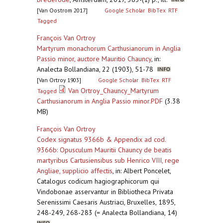
[Van Oostrom 2017]
Google Scholar
BibTex
RTF
Tagged
François Van Ortroy
Martyrum monachorum Carthusianorum in Anglia
Passio minor, auctore Mauritio Chauncy
,
in:
Analecta Bollandiana, 22 (1903), 51-78
[Van Ortroy 1903]
Google Scholar
BibTex
RTF
Van Ortroy_Chauncy_Martyrum
Tagged
Carthusianorum in Anglia Passio minor.PDF
(3.38
MB)
François Van Ortroy
Codex signatus 9366b & Appendix ad cod.
9366b: Opusculum Mauritii Chauncy de beatis
martyribus Cartusiensibus sub Henrico VIII, rege
Angliae, supplicio affectis
,
in: Albert Poncelet,
Catalogus codicum hagiographicorum qui
Vindobonae asservantur in Bibliotheca Privata
Serenissimi Caesaris Austriaci, Bruxelles, 1895,
248-249, 268-283 (= Analecta Bollandiana, 14)