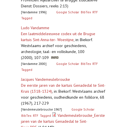
Provinciën. Rijksarchief te Brugge. Educatieve
Dienst: Dossiers, reeks 2:13)
[Vandamme 1996]
Google Scholar
BibTex
RTF
Tagged
Ludo Vandamme
Een laatmiddeleeuwse codex uit de Brugse
kartuis Sint-Anna-ter- Woestijne
,
in: Biekorf.
Westvlaams archief voor geschiedenis,
archeologie, taal- en volkskunde, 100
(2000), 107-109
[Vandamme 2000]
Google Scholar
BibTex
RTF
Tagged
Jacques Vandemeulebroucke
De eerste jaren van de kartuis Genadedal te Sint-
Kruis (1318-1324)
,
in: Biekorf. Westvlaams archief
voor geschiedenis, oudheidkunde en folklore, 68
(1967), 217-229
[Vandemeulebroucke 1967]
Google Scholar
Vandemeulebroucke_Eerste
BibTex
RTF
Tagged
jaren van de kartuis Genadedal te Sint-