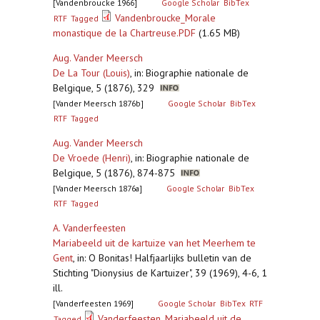
[Vandenbroucke 1966]
Google Scholar
BibTex
Vandenbroucke_Morale
RTF
Tagged
monastique de la Chartreuse.PDF
(1.65 MB)
Aug. Vander Meersch
De La Tour (Louis)
,
in: Biographie nationale de
Belgique, 5 (1876), 329
[Vander Meersch 1876b]
Google Scholar
BibTex
RTF
Tagged
Aug. Vander Meersch
De Vroede (Henri)
,
in: Biographie nationale de
Belgique, 5 (1876), 874-875
[Vander Meersch 1876a]
Google Scholar
BibTex
RTF
Tagged
A. Vanderfeesten
Mariabeeld uit de kartuize van het Meerhem te
Gent
,
in: O Bonitas! Halfjaarlijks bulletin van de
Stichting "Dionysius de Kartuizer", 39 (1969), 4-6, 1
ill.
[Vanderfeesten 1969]
Google Scholar
BibTex
RTF
Vanderfeesten_Mariabeeld uit de
Tagged