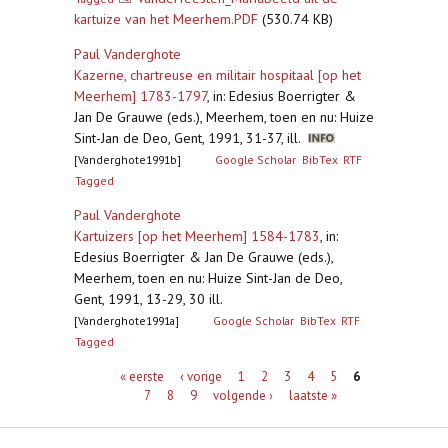
kartuize van het Meerhem.PDF
(530.74 KB)
Paul Vanderghote
Kazerne, chartreuse en militair hospitaal [op het
Meerhem] 1783-1797
,
in: Edesius Boerrigter &
Jan De Grauwe (eds.), Meerhem, toen en nu: Huize
Sint-Jan de Deo, Gent, 1991, 31-37, ill.
[Vanderghote1991b]
Google Scholar
BibTex
RTF
Tagged
Paul Vanderghote
Kartuizers [op het Meerhem] 1584-1783
,
in:
Edesius Boerrigter & Jan De Grauwe (eds.),
Meerhem, toen en nu: Huize Sint-Jan de Deo,
Gent, 1991, 13-29, 30 ill.
[Vanderghote1991a]
Google Scholar
BibTex
RTF
Tagged
Pagina's
« eerste
‹ vorige
1
2
3
4
5
6
7
8
9
volgende ›
laatste »