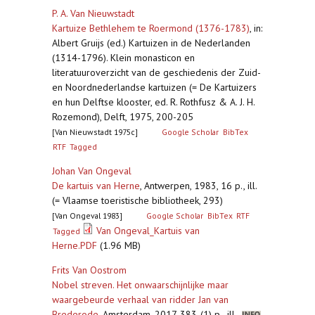
P. A. Van Nieuwstadt
Kartuize Bethlehem te Roermond (1376-1783)
,
in:
Albert Gruijs (ed.) Kartuizen in de Nederlanden
(1314-1796). Klein monasticon en
literatuuroverzicht van de geschiedenis der Zuid-
en Noordnederlandse kartuizen (= De Kartuizers
en hun Delftse klooster, ed. R. Rothfusz & A. J. H.
Rozemond), Delft, 1975, 200-205
[Van Nieuwstadt 1975c]
Google Scholar
BibTex
RTF
Tagged
Johan Van Ongeval
De kartuis van Herne
,
Antwerpen, 1983, 16 p., ill.
(= Vlaamse toeristische bibliotheek, 293)
[Van Ongeval 1983]
Google Scholar
BibTex
RTF
Van Ongeval_Kartuis van
Tagged
Herne.PDF
(1.96 MB)
Frits Van Oostrom
Nobel streven. Het onwaarschijnlijke maar
waargebeurde verhaal van ridder Jan van
Brederode
,
Amsterdam, 2017, 383-(1) p., ill.