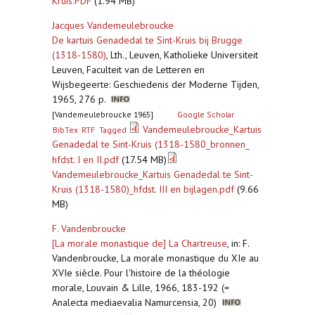
Kruis.PDF
(1.94 MB)
Jacques Vandemeulebroucke
De kartuis Genadedal te Sint-Kruis bij Brugge
(1318-1580)
,
Lth., Leuven, Katholieke Universiteit
Leuven, Faculteit van de Letteren en
Wijsbegeerte: Geschiedenis der Moderne Tijden,
1965, 276 p.
[Vandemeulebroucke 1965]
Google Scholar
Vandemeulebroucke_Kartuis
BibTex
RTF
Tagged
Genadedal te Sint-Kruis (1318-1580_bronnen_
hfdst. I en II.pdf
(17.54 MB)
Vandemeulebroucke_Kartuis Genadedal te Sint-
Kruis (1318-1580)_hfdst. III en bijlagen.pdf
(9.66
MB)
F. Vandenbroucke
[La morale monastique de] La Chartreuse
,
in: F.
Vandenbroucke, La morale monastique du XIe au
XVIe siècle. Pour l'histoire de la théologie
morale, Louvain & Lille, 1966, 183-192 (=
Analecta mediaevalia Namurcensia, 20)