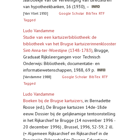
Jaarboekje van de Vereeniging van directeuren
van hypotheekbanken, 16 (1930), –
[Van Vliet 1930]
Google Scholar
BibTex
RTF
Tagged
Ludo Vandamme
Studie van een kartuizerbibliotheek: de
bibliotheek van het Brugse kartuizerinnenklooster
Sint-Anna-ter-Woestijne (1348-1783)
,
Brugge,
Graduaat Rijksleergangen voor Technisch
Onderwijs: Bibliotheek-, documentatie- en
informatiewetenschappen, 1988, 69 p.
[Vandamme 1988]
Google Scholar
BibTex
RTF
Tagged
Ludo Vandamme
Boeken bij de Brugse kartuizers
,
in: Bernadette
Roose (ed.), De Brugse kartuizen 14de-18de
eeuw. Dossier bij de gelijknamige tentoonstelling
in het Rijkarchief te Brugge (14 november 1996 -
20 december 1996) , Brussel, 1996, 52-59, 2 ill.
(= Algemeen Rijksarchief en Rijksarchief in de