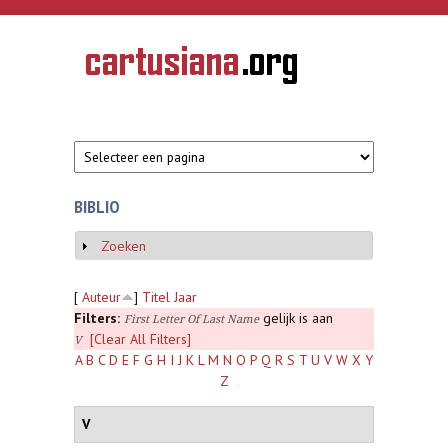
Overslaan en naar de inhoud gaan
CARTUSIANA
Geschiedenis
van de
kartuizerorde
in de
Nederlanden
BIBLIO
Zoeken
Weergeven
[
Auteur
]
Titel
Jaar
Filters:
gelijk is aan
First Letter Of Last Name
[Clear All Filters]
V
A
B
C
D
E
F
G
H
I
J
K
L
M
N
O
P
Q
R
S
T
U
V
W
X
Y
Z
V