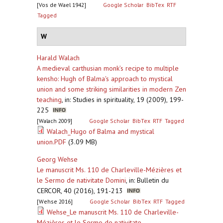
[Vos de Wael 1942]
Google Scholar
BibTex
RTF
Tagged
W
Harald Walach
A medieval carthusian monk’s recipe to multiple
kensho: Hugh of Balma's approach to mystical
union and some striking similarities in modern Zen
teaching
,
in: Studies in spirituality, 19 (2009), 199-
225
[Walach 2009]
Google Scholar
BibTex
RTF
Tagged
Walach_Hugo of Balma and mystical
union.PDF
(3.09 MB)
Georg Wehse
Le manuscrit Ms. 110 de Charleville-Mézières et
le Sermo de nativitate Domini
,
in: Bulletin du
CERCOR, 40 (2016), 191-213
[Wehse 2016]
Google Scholar
BibTex
RTF
Tagged
Wehse_Le manuscrit Ms. 110 de Charleville-
Mézières et le Sermo de nativitate