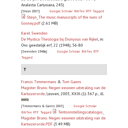
Analecta Cartusiana, 245)
[Steyn 2007]
Google Scholar
BibTex
RTF
Tagged
Steyn_The music manuscripts of the nuns of
Gosnay.pdf
(2.61 MB)
Karel Swenden
De Mystica Theologia bij Dionysius van Rijkel
,
in:
Ons geestelijk erf, 22 (1948), 56-80
[Swenden 1948a]
Google Scholar
BibTex
RTF
Tagged
T
Francis Timmermans
&
Tom Gaens
Magister Bruno. Negen eeuwen uitstraling van de
Kartuizerorde
,
Leuven, 2003, XXIX-(1)-367 p., ill.
[Timmermans & Gaens 2003]
Google Scholar
Tentoonstellingscatalogus_
BibTex
RTF
Tagged
Magister Bruno. Negen eeuwen uitstraling van de
Kartuizerorde.PDF
(3.49 MB)