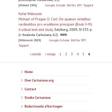
[Wilmart 1936]
Google Scholar
BibTex
RTF
Tagged
Rafał Witkowski
Michael of Prague O. Cart.: De quatuor virtutibus
cardinalibus pro eruditione principum (Book II‐IV).
A critical text and study
,
Salzburg, 2009, IV-333 p.
(= Analecta Cartusiana, 6:2)
[Witkowski 2009]
Google Scholar
BibTex
RTF
Tagged
Pagina's
« eerste
‹ vorige
1
2
3
4
5
6
Home
Over Cartusiana.org
Contact
Studia Cartusiana
Redactionele afkortingen