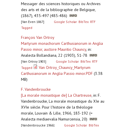
Messager des sciences historiques ou Archives
des arts et de la bibliographie de Belgique,
(1867), 435-497 (485-486)
[Van Even 1867]
Google Scholar
BibTex
RTF
Tagged
François Van Ortroy
Martyrum monachorum Carthusianorum in Anglia
Passio minor, auctore Mauritio Chauncy
,
in:
Analecta Bollandiana, 22 (1903), 51-78
[Van Ortroy 1903]
Google Scholar
BibTex
RTF
Van Ortroy_Chauncy_Martyrum
Tagged
Carthusianorum in Anglia Passio minor.PDF
(3.38
MB)
F. Vandenbroucke
[La morale monastique de] La Chartreuse
,
in: F.
Vandenbroucke, La morale monastique du XIe au
XVIe siècle. Pour l'histoire de la théologie
morale, Louvain & Lille, 1966, 183-192 (=
Analecta mediaevalia Namurcensia, 20)
[Vandenbroucke 1966]
Google Scholar
BibTex