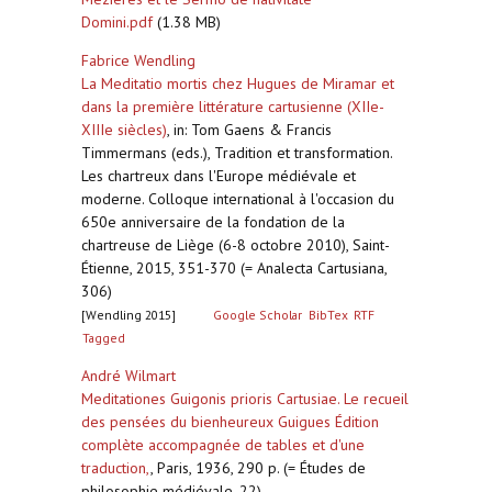
Domini.pdf
(1.38 MB)
Fabrice Wendling
La Meditatio mortis chez Hugues de Miramar et
dans la première littérature cartusienne (XIIe-
XIIIe siècles)
,
in: Tom Gaens & Francis
Timmermans (eds.), Tradition et transformation.
Les chartreux dans l'Europe médiévale et
moderne. Colloque international à l'occasion du
650e anniversaire de la fondation de la
chartreuse de Liège (6-8 octobre 2010), Saint-
Étienne, 2015, 351-370 (= Analecta Cartusiana,
306)
[Wendling 2015]
Google Scholar
BibTex
RTF
Tagged
André Wilmart
Meditationes Guigonis prioris Cartusiae. Le recueil
des pensées du bienheureux Guigues Édition
complète accompagnée de tables et d'une
traduction,
,
Paris, 1936, 290 p. (= Études de
philosophie médiévale, 22)