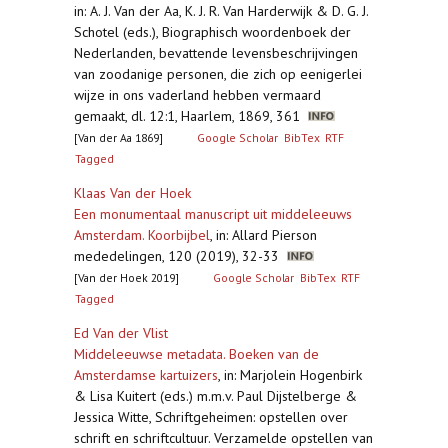
in: A. J. Van der Aa, K. J. R. Van Harderwijk & D. G. J.
Schotel (eds.), Biographisch woordenboek der
Nederlanden, bevattende levensbeschrijvingen
van zoodanige personen, die zich op eenigerlei
wijze in ons vaderland hebben vermaard
gemaakt, dl. 12:1, Haarlem, 1869, 361
[Van der Aa 1869]
Google Scholar
BibTex
RTF
Tagged
Klaas Van der Hoek
Een monumentaal manuscript uit middeleeuws
Amsterdam. Koorbijbel
,
in: Allard Pierson
mededelingen, 120 (2019), 32-33
[Van der Hoek 2019]
Google Scholar
BibTex
RTF
Tagged
Ed Van der Vlist
Middeleeuwse metadata. Boeken van de
Amsterdamse kartuizers
,
in: Marjolein Hogenbirk
& Lisa Kuitert (eds.) m.m.v. Paul Dijstelberge &
Jessica Witte, Schriftgeheimen: opstellen over
schrift en schriftcultuur. Verzamelde opstellen van