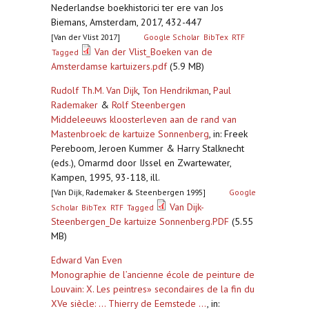
Nederlandse boekhistorici ter ere van Jos
Biemans, Amsterdam, 2017, 432-447
[Van der Vlist 2017]
Google Scholar
BibTex
RTF
Van der Vlist_Boeken van de
Tagged
Amsterdamse kartuizers.pdf
(5.9 MB)
Rudolf Th.M. Van Dijk
,
Ton Hendrikman
,
Paul
Rademaker
&
Rolf Steenbergen
Middeleeuws kloosterleven aan de rand van
Mastenbroek: de kartuize Sonnenberg
,
in: Freek
Pereboom, Jeroen Kummer & Harry Stalknecht
(eds.), Omarmd door IJssel en Zwartewater,
Kampen, 1995, 93-118, ill.
[Van Dijk, Rademaker & Steenbergen 1995]
Google
Van Dijk-
Scholar
BibTex
RTF
Tagged
Steenbergen_De kartuize Sonnenberg.PDF
(5.55
MB)
Edward Van Even
Monographie de l’ancienne école de peinture de
Louvain: X. Les peintres» secondaires de la fin du
XVe siècle: ... Thierry de Eemstede ...
,
in: