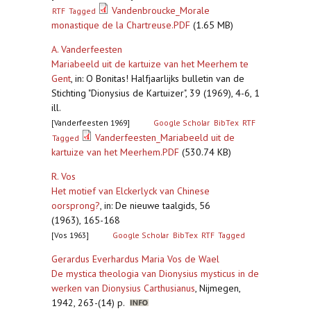
Vandenbroucke_Morale
RTF
Tagged
monastique de la Chartreuse.PDF
(1.65 MB)
A. Vanderfeesten
Mariabeeld uit de kartuize van het Meerhem te
Gent
,
in: O Bonitas! Halfjaarlijks bulletin van de
Stichting "Dionysius de Kartuizer", 39 (1969), 4-6, 1
ill.
[Vanderfeesten 1969]
Google Scholar
BibTex
RTF
Vanderfeesten_Mariabeeld uit de
Tagged
kartuize van het Meerhem.PDF
(530.74 KB)
R. Vos
Het motief van Elckerlyck van Chinese
oorsprong?
,
in: De nieuwe taalgids, 56
(1963), 165-168
[Vos 1963]
Google Scholar
BibTex
RTF
Tagged
Gerardus Everhardus Maria Vos de Wael
De mystica theologia van Dionysius mysticus in de
werken van Dionysius Carthusianus
,
Nijmegen,
1942, 263-(14) p.