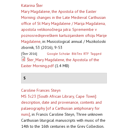
Katarina Šter
Mary Magdalene, the Apostola of the Easter
Morning: changes in the Late Medieval Carthusian
office of St Mary Magdalene / Marija Magdalena,
apostola velikonočnega jutra: Spremembe v
poznosrednjeveškem kartuzijanskem oficiju Marije
Magdalene
,
in: Musicological annual / Muzikoloski
zbornik, 53 (2016), 9-53
[Šter 2016]
Google Scholar
BibTex
RTF
Tagged
Šter_Mary Magdalene, the Apostola of the
Easter Morning.pdf
(1.4 MB)
S
Caroline Frances Steyn
MS 3c23 [South African Library, Cape Town]:
description, date and provenance, contents and
palaeography [of a Carthusian antiphonary for
nuns]
,
in: Francis Caroline Steyn, Three unknown
Carthusian liturgical manuscripts with music of the
14th to the 16th centuries in the Grey Collection,