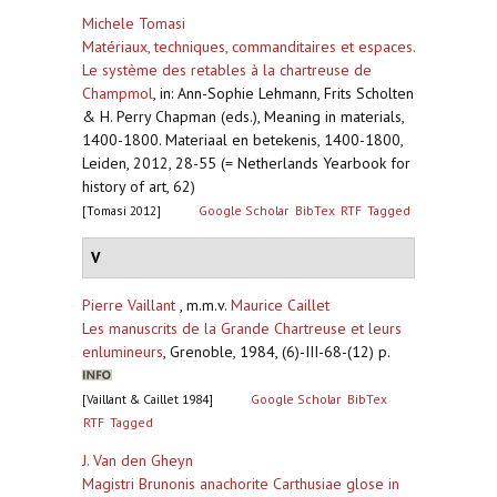
Michele Tomasi
Matériaux, techniques, commanditaires et espaces.
Le système des retables à la chartreuse de
Champmol
,
in: Ann-Sophie Lehmann, Frits Scholten
& H. Perry Chapman (eds.), Meaning in materials,
1400-1800. Materiaal en betekenis, 1400-1800,
Leiden, 2012, 28-55 (= Netherlands Yearbook for
history of art, 62)
[Tomasi 2012]
Google Scholar
BibTex
RTF
Tagged
V
Pierre Vaillant
, m.m.v.
Maurice Caillet
Les manuscrits de la Grande Chartreuse et leurs
enlumineurs
,
Grenoble, 1984, (6)-III-68-(12) p.
[Vaillant & Caillet 1984]
Google Scholar
BibTex
RTF
Tagged
J. Van den Gheyn
Magistri Brunonis anachorite Carthusiae glose in