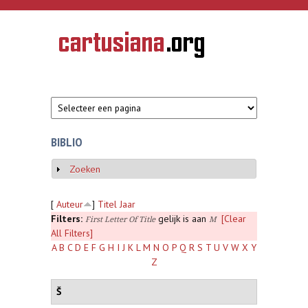
Overslaan en naar de inhoud gaan
CARTUSIANA
Geschiedenis
van de
kartuizerorde
in de
Nederlanden
BIBLIO
Zoeken
Weergeven
[
Auteur
]
Titel
Jaar
Filters:
gelijk is aan
[Clear
First Letter Of Title
M
All Filters]
A
B
C
D
E
F
G
H
I
J
K
L
M
N
O
P
Q
R
S
T
U
V
W
X
Y
Z
Š