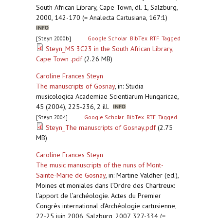
South African Library, Cape Town, dl. 1, Salzburg,
2000, 142-170 (= Analecta Cartusiana, 167:1)
[Steyn 2000b]
Google Scholar
BibTex
RTF
Tagged
Steyn_MS 3C23 in the South African Library,
Cape Town .pdf
(2.26 MB)
Caroline Frances Steyn
The manuscripts of Gosnay
,
in: Studia
musicologica Academiae Scientiarum Hungaricae,
45 (2004), 225-236, 2 ill.
[Steyn 2004]
Google Scholar
BibTex
RTF
Tagged
Steyn_The manuscripts of Gosnay.pdf
(2.75
MB)
Caroline Frances Steyn
The music manuscripts of the nuns of Mont-
Sainte-Marie de Gosnay
,
in: Martine Valdher (ed.),
Moines et moniales dans l’Ordre des Chartreux:
l’apport de l’archéologie. Actes du Premier
Congrès international d’Archéologie cartusienne,
22-25 juin 2006, Salzburg, 2007, 327-334 (=