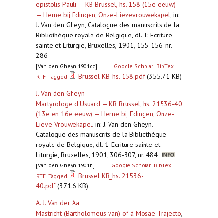
epistolis Pauli — KB Brussel, hs. 158 (15e eeuw)
— Herne bij Edingen, Onze-Lievevrouwekapel
,
in:
J. Van den Gheyn, Catalogue des manuscrits de la
Bibliothèque royale de Belgique, dl. 1: Ecriture
sainte et Liturgie, Bruxelles, 1901, 155-156, nr.
286
[Van den Gheyn 1901cc]
Google Scholar
BibTex
Brussel KB_hs. 158.pdf
(355.71 KB)
RTF
Tagged
J. Van den Gheyn
Martyrologe d'Usuard — KB Brussel, hs. 21536-40
(13e en 16e eeuw) — Herne bij Edingen, Onze-
Lieve-Vrouwekapel
,
in: J. Van den Gheyn,
Catalogue des manuscrits de la Bibliothèque
royale de Belgique, dl. 1: Ecriture sainte et
Liturgie, Bruxelles, 1901, 306-307, nr. 484
[Van den Gheyn 1901h]
Google Scholar
BibTex
Brussel KB_hs. 21536-
RTF
Tagged
40.pdf
(371.6 KB)
A. J. Van der Aa
Mastricht (Bartholomeus van) of à Mosae-Trajecto
,