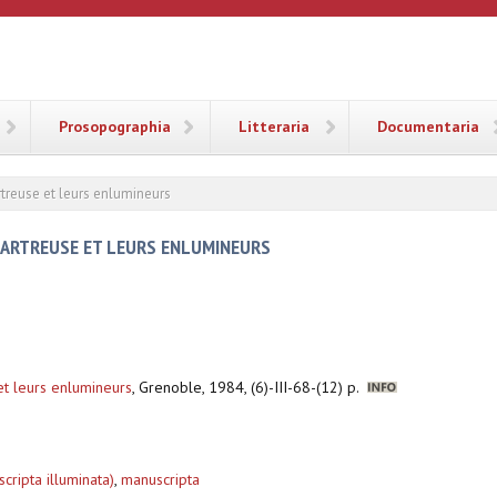
ANA
Prosopographia
Litteraria
Documentaria
treuse et leurs enlumineurs
HARTREUSE ET LEURS ENLUMINEURS
et leurs enlumineurs
,
Grenoble, 1984, (6)-III-68-(12) p.
ripta illuminata)
,
manuscripta