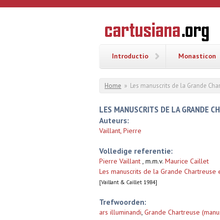
Overslaan en naar de inhoud gaan
CARTUSI
Geschiedenis
van de
kartuizerorde
in de
Nederlanden
Introductio
Monasticon
U bent hier
Home
»
Les manuscrits de la Grande Char
LES MANUSCRITS DE LA GRANDE C
Auteurs:
Vaillant, Pierre
Volledige referentie:
Pierre Vaillant
, m.m.v.
Maurice Caillet
Les manuscrits de la Grande Chartreuse 
[Vaillant & Caillet 1984]
Trefwoorden:
ars illuminandi
,
Grande Chartreuse (manusc