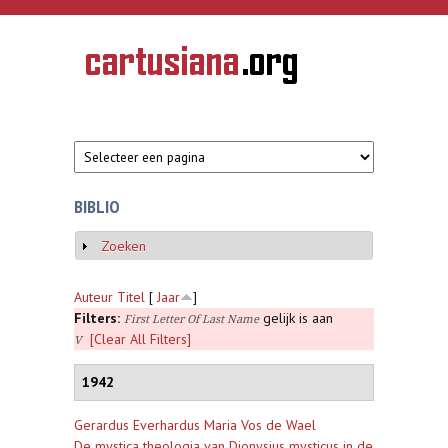
Overslaan en naar de inhoud gaan
CARTUSIANA
Geschiedenis
van de
kartuizerorde
in de
Nederlanden
BIBLIO
Zoeken
Weergeven
Auteur
Titel
[
Jaar
]
Filters:
gelijk is aan
First Letter Of Last Name
[Clear All Filters]
V
1942
Gerardus Everhardus Maria Vos de Wael
De mystica theologia van Dionysius mysticus in de