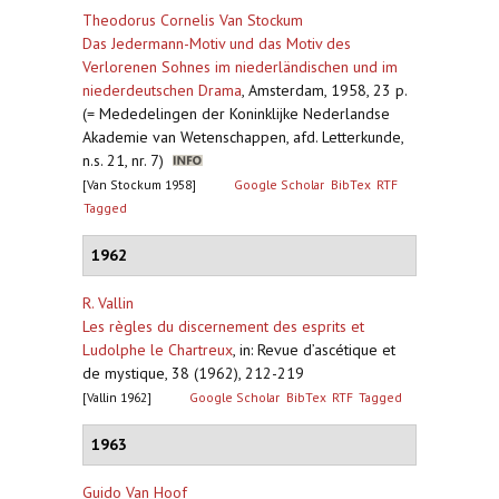
Theodorus Cornelis Van Stockum
Das Jedermann-Motiv und das Motiv des
Verlorenen Sohnes im niederländischen und im
niederdeutschen Drama
,
Amsterdam, 1958, 23 p.
(= Mededelingen der Koninklijke Nederlandse
Akademie van Wetenschappen, afd. Letterkunde,
n.s. 21, nr. 7)
[Van Stockum 1958]
Google Scholar
BibTex
RTF
Tagged
1962
R. Vallin
Les règles du discernement des esprits et
Ludolphe le Chartreux
,
in: Revue d’ascétique et
de mystique, 38 (1962), 212-219
[Vallin 1962]
Google Scholar
BibTex
RTF
Tagged
1963
Guido Van Hoof