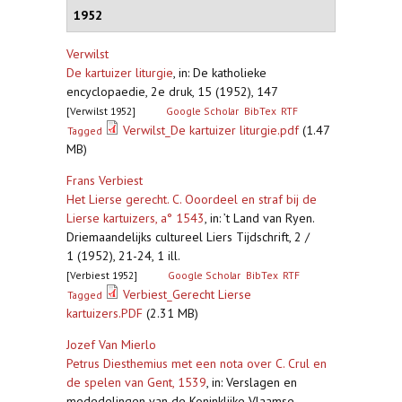
1952
Verwilst
De kartuizer liturgie
,
in: De katholieke
encyclopaedie, 2e druk, 15 (1952), 147
[Verwilst 1952]
Google Scholar
BibTex
RTF
Verwilst_De kartuizer liturgie.pdf
(1.47
Tagged
MB)
Frans Verbiest
Het Lierse gerecht. C. Ooordeel en straf bij de
Lierse kartuizers, a° 1543
,
in: ’t Land van Ryen.
Driemaandelijks cultureel Liers Tijdschrift, 2 /
1 (1952), 21-24, 1 ill.
[Verbiest 1952]
Google Scholar
BibTex
RTF
Verbiest_Gerecht Lierse
Tagged
kartuizers.PDF
(2.31 MB)
Jozef Van Mierlo
Petrus Diesthemius met een nota over C. Crul en
de spelen van Gent, 1539
,
in: Verslagen en
mededelingen van de Koninklijke Vlaamse