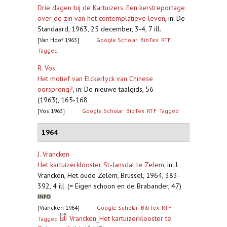
Drie dagen bij de Kartuizers. Een kerstreportage
over de zin van het contemplatieve leven
,
in: De
Standaard, 1963, 25 december, 3-4, 7 ill.
[Van Hoof 1963]
Google Scholar
BibTex
RTF
Tagged
R. Vos
Het motief van Elckerlyck van Chinese
oorsprong?
,
in: De nieuwe taalgids, 56
(1963), 165-168
[Vos 1963]
Google Scholar
BibTex
RTF
Tagged
1964
J. Vrancken
Het kartuizerklooster St.-Jansdal te Zelem
,
in: J.
Vrancken, Het oude Zelem, Brussel, 1964, 383-
392, 4 ill. (= Eigen schoon en de Brabander, 47)
[Vrancken 1964]
Google Scholar
BibTex
RTF
Vrancken_Het kartuizerklooster te
Tagged