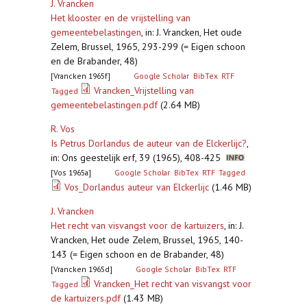
J. Vrancken
Het klooster en de vrijstelling van
gemeentebelastingen
,
in: J. Vrancken, Het oude
Zelem, Brussel, 1965, 293-299 (= Eigen schoon
en de Brabander, 48)
[Vrancken 1965f]
Google Scholar
BibTex
RTF
Vrancken_Vrijstelling van
Tagged
gemeentebelastingen.pdf
(2.64 MB)
R. Vos
Is Petrus Dorlandus de auteur van de Elckerlijc?
,
in: Ons geestelijk erf, 39 (1965), 408-425
[Vos 1965a]
Google Scholar
BibTex
RTF
Tagged
Vos_Dorlandus auteur van Elckerlijc
(1.46 MB)
J. Vrancken
Het recht van visvangst voor de kartuizers
,
in: J.
Vrancken, Het oude Zelem, Brussel, 1965, 140-
143 (= Eigen schoon en de Brabander, 48)
[Vrancken 1965d]
Google Scholar
BibTex
RTF
Vrancken_Het recht van visvangst voor
Tagged
de kartuizers.pdf
(1.43 MB)