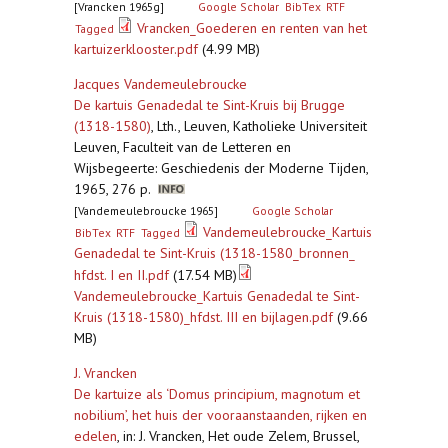
[Vrancken 1965g]
Google Scholar
BibTex
RTF
Vrancken_Goederen en renten van het
Tagged
kartuizerklooster.pdf
(4.99 MB)
Jacques Vandemeulebroucke
De kartuis Genadedal te Sint-Kruis bij Brugge
(1318-1580)
,
Lth., Leuven, Katholieke Universiteit
Leuven, Faculteit van de Letteren en
Wijsbegeerte: Geschiedenis der Moderne Tijden,
1965, 276 p.
[Vandemeulebroucke 1965]
Google Scholar
Vandemeulebroucke_Kartuis
BibTex
RTF
Tagged
Genadedal te Sint-Kruis (1318-1580_bronnen_
hfdst. I en II.pdf
(17.54 MB)
Vandemeulebroucke_Kartuis Genadedal te Sint-
Kruis (1318-1580)_hfdst. III en bijlagen.pdf
(9.66
MB)
J. Vrancken
De kartuize als ‘Domus principium, magnotum et
nobilium’, het huis der vooraanstaanden, rijken en
edelen
,
in: J. Vrancken, Het oude Zelem, Brussel,