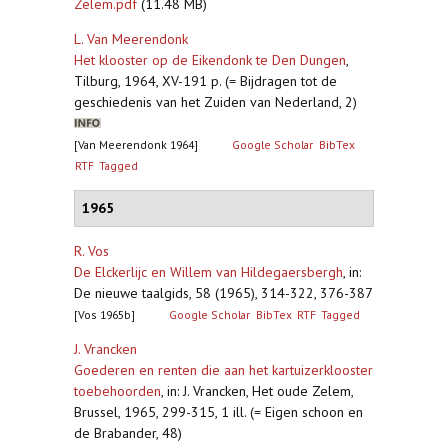
Zelem.pdf
(11.48 MB)
L. Van Meerendonk
Het klooster op de Eikendonk te Den Dungen
,
Tilburg, 1964, XV-191 p. (= Bijdragen tot de
geschiedenis van het Zuiden van Nederland, 2)
[Van Meerendonk 1964]
Google Scholar
BibTex
RTF
Tagged
1965
R. Vos
De Elckerlijc en Willem van Hildegaersbergh
,
in:
De nieuwe taalgids, 58 (1965), 314-322, 376-387
[Vos 1965b]
Google Scholar
BibTex
RTF
Tagged
J. Vrancken
Goederen en renten die aan het kartuizerklooster
toebehoorden
,
in: J. Vrancken, Het oude Zelem,
Brussel, 1965, 299-315, 1 ill. (= Eigen schoon en
de Brabander, 48)