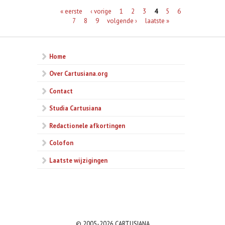
Pagina's
« eerste
‹ vorige
1
2
3
4
5
6
7
8
9
volgende ›
laatste »
Home
Over Cartusiana.org
Contact
Studia Cartusiana
Redactionele afkortingen
Colofon
Laatste wijzigingen
© 2005-2026 CARTUSIANA