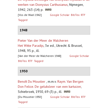
werken van Dionysius Carthusianus
,
Nijmegen,
1942, 263-(14) p.
[Vos de Wael 1942]
Google Scholar
BibTex
RTF
Tagged
1948
Pieter Van der Meer de Walcheren
Het Witte Paradijs
,
3e ed., Utrecht & Brussel,
1948, 95 p., ill.
[Van der Meer de Walcheren 1948]
Google Scholar
BibTex
RTF
Tagged
1950
Benoît Du Moustier
, m.m.v.
Raym. Van Bergen
Don Felice. De geluksleer van een kartuizer
,
Schiebroek, 1950, 69-(3) p., ill.
[Du Moustier 1950]
Google Scholar
BibTex
RTF
Tagged