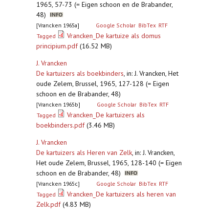
1965, 57-73 (= Eigen schoon en de Brabander,
48)
[Vrancken 1965a]
Google Scholar
BibTex
RTF
Vrancken_De kartuize als domus
Tagged
principium.pdf
(16.52 MB)
J. Vrancken
De kartuizers als boekbinders
,
in: J. Vrancken, Het
oude Zelem, Brussel, 1965, 127-128 (= Eigen
schoon en de Brabander, 48)
[Vrancken 1965b]
Google Scholar
BibTex
RTF
Vrancken_De kartuizers als
Tagged
boekbinders.pdf
(3.46 MB)
J. Vrancken
De kartuizers als Heren van Zelk
,
in: J. Vrancken,
Het oude Zelem, Brussel, 1965, 128-140 (= Eigen
schoon en de Brabander, 48)
[Vrancken 1965c]
Google Scholar
BibTex
RTF
Vrancken_De kartuizers als heren van
Tagged
Zelk.pdf
(4.83 MB)