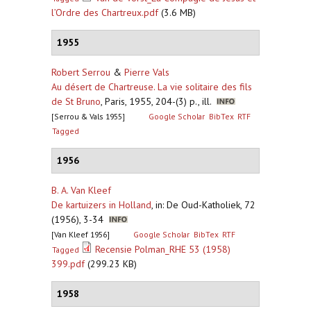
l’Ordre des Chartreux.pdf
(3.6 MB)
1955
Robert Serrou
&
Pierre Vals
Au désert de Chartreuse. La vie solitaire des fils
de St Bruno
,
Paris, 1955, 204-(3) p., ill.
[Serrou & Vals 1955]
Google Scholar
BibTex
RTF
Tagged
1956
B. A. Van Kleef
De kartuizers in Holland
,
in: De Oud-Katholiek, 72
(1956), 3-34
[Van Kleef 1956]
Google Scholar
BibTex
RTF
Recensie Polman_RHE 53 (1958)
Tagged
399.pdf
(299.23 KB)
1958