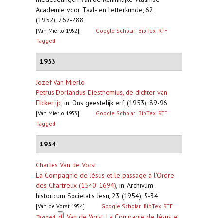
Academie voor Taal- en Letterkunde, 62
(1952), 267-288
[Van Mierlo 1952]
Google Scholar
BibTex
RTF
Tagged
1953
Jozef Van Mierlo
Petrus Dorlandus Diesthemius, de dichter van
Elckerlijc
,
in: Ons geestelijk erf, (1953), 89-96
[Van Mierlo 1953]
Google Scholar
BibTex
RTF
Tagged
1954
Charles Van de Vorst
La Compagnie de Jésus et le passage à l’Ordre
des Chartreux (1540-1694)
,
in: Archivum
historicum Societatis Jesu, 23 (1954), 3-34
[Van de Vorst 1954]
Google Scholar
BibTex
RTF
Van de Vorst_La Compagie de Jésus et
Tagged