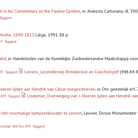
m in his Commentary on the Pauline Epistles
,
in: Analecta Cartusiana, dl. 30
Tagged
Peville, 1690-1817
,
Liège, 1991, 88 p.
TF
Tagged
feld
,
in: Handelinden van de Koninklijke Zuidnederlandse Maatschappij voor
Lievens_Lezenderwijs Brinckerinck en Coesfeld.pdf
(948.84 K
TF
Tagged
Heeren lijden aan Hendrik van Calcar toegeschreven
,
in: Ons geestelijk erf
Lindeman_Overweging van 's Heeren lijden aan Hendrik va
RTF
Tagged
 het voormalige kartuizerklooster te Leuven
,
Leuven, Divisie Monumenten 
Scholar
BibTex
RTF
Tagged