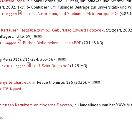
n Mitteleuropa
,
in: Sönke Lorenz (ed.), Bücher, Bibliotheken und Schriftkult
rt, 2002, 1-19 (= Contubernium. Tübinger Beiträge zur Universitäts- und Wi
Lorenz_Ausbreitung und Studium in Mitteleuropa .PDF
(3.86 
RTF
Tagged
er Kartäuser. Festgabe zum 65. Geburtstag Edward Potkowski
,
Stuttgart, 200
aftsgeschichte, 59)
Bücher, Bibliotheken..._Inhalt.PDF
(701.48 KB)
TF
Tagged
erly, 48 (2013), 213-224, 353-367
Louf_Saint Bruno.pdf
(1.29 MB)
bTex
RTF
Tagged
enys le Chartreux
,
in: Revue thomiste, 126 (2026), –
x
RTF
Tagged
n tussen Kartuizers en Moderne Devoten
,
in: Handelingen van het XXVe Vl
ed