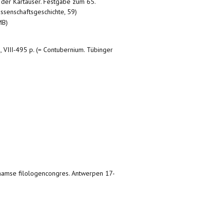
ur der Kartäuser. Festgabe zum 65.
ssenschaftsgeschichte, 59)
MB)
2, VIII-495 p. (= Contubernium. Tübinger
aamse filologencongres. Antwerpen 17-