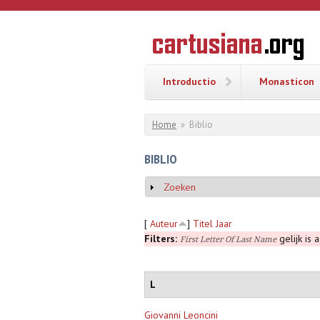
Overslaan en naar de inhoud gaan
CARTUSI
Geschiedenis
van de
kartuizerorde
in de
Nederlanden
Introductio
Monasticon
U bent hier
Home
»
Biblio
BIBLIO
Zoeken
Weergeven
[
Auteur
]
Titel
Jaar
Filters:
gelijk is 
First Letter Of Last Name
L
Giovanni Leoncini