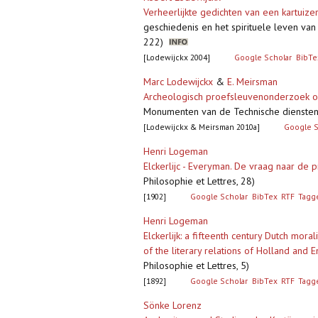
Verheerlijkte gedichten van een kartuizer
geschiedenis en het spirituele leven van d
222)
[Lodewijckx 2004]
Google Scholar
BibTe
Marc Lodewijckx
&
E. Meirsman
Archeologisch proefsleuvenonderzoek op 
Monumenten van de Technische diensten
[Lodewijckx & Meirsman 2010a]
Google S
Henri Logeman
Elckerlijc - Everyman. De vraag naar de 
Philosophie et Lettres, 28)
[1902]
Google Scholar
BibTex
RTF
Tagg
Henri Logeman
Elckerlijk: a fifteenth century Dutch mor
of the literary relations of Holland and 
Philosophie et Lettres, 5)
[1892]
Google Scholar
BibTex
RTF
Tagg
Sönke Lorenz