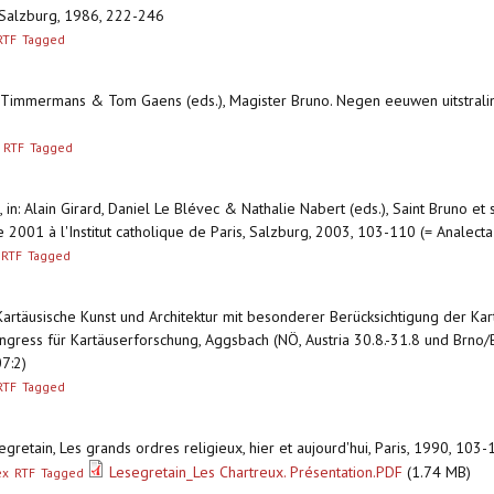
1, Salzburg, 1986, 222-246
RTF
Tagged
is Timmermans & Tom Gaens (eds.), Magister Bruno. Negen eeuwen uitstrali
RTF
Tagged
,
in: Alain Girard, Daniel Le Blévec & Nathalie Nabert (eds.), Saint Bruno et s
 2001 à l'Institut catholique de Paris, Salzburg, 2003, 103-110 (= Analecta
RTF
Tagged
 Kartäusische Kunst und Architektur mit besonderer Berücksichtigung der Ka
gress für Kartäuserforschung, Aggsbach (NÖ, Austria 30.8.-31.8 und Brno/Brü
7:2)
RTF
Tagged
segretain, Les grands ordres religieux, hier et aujourd'hui, Paris, 1990, 10
Lesegretain_Les Chartreux. Présentation.PDF
(1.74 MB)
ex
RTF
Tagged