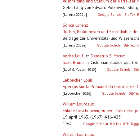
Ausbreitung und Studium der Kartäuser i
Geburtstag von Edward Potkowski, Stuttga
[Lorenz 2002b]
Google Scholar
BibTex
Sönke Lorenz
Bücher, Bibliotheken und Schriftkultur d
Beiträge zur Universitäts- und Wissensch
[Lorenz 2002a]
Google Scholar
BibTex
R
André Louf
, tr.
Demetrio S. Yocum
Saint Bruno
,
in: Cistercian studies quart
[Louf & Yocum 2013]
Google Scholar
Bi
Leboucher Louis
Aperçus sur la Primauté du Christ chez D
[Leboucher 2026]
Google Scholar
BibTe
Willem Lourdaux
Enkele beschouwingen over betrekkinge
19 april 1963, (1967), 416-423
[1967]
Google Scholar
BibTex
RTF
Tagg
Willem Lourdaux