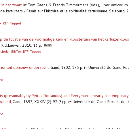
 in het zwart
,
in: Tom Gaens & Francis Timmermans (eds.), Liber Amicorum
e kartuizers / Essais sur l'histoire et la spiritualité cartusienne, Salzburg,
x
RTF
Tagged
de locatie van de voormalige kerk en kloostertuin van het kartuizerkloos
 K.U.Leuven, 2010, 13 p.
cholar
BibTex
RTF
Tagged
prioriteit opnieuw onderzocht
,
Gand, 1902, 175 p. (= Université de Gand. Rec
ed
ality (presumably by Petrus Dorlandus) and Everyman, a nearly contemporary tr
England
,
Gand, 1892, XXXIV-(2)-97-(3) p. (= Université de Gand. Recueil de t
ed