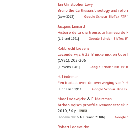
Ian Christopher Levy
Bruno the Carthusian: theology and refor
[Levy 2013]
Google Scholar
BibTex
RTF
Jacques Liénard
Histoire de la chartreuse: le hameau de 
[Liénard 1991]
Google Scholar
BibTex
R
Robbrecht Lievens
Lezenderwijs: § 22. Brinckerinck en Coes
(1981), 202-206
[Lievens 1981]
Google Scholar
BibTex
R
H. Lindeman
Een tractaat over de overweging van 's 
[Lindeman 1933]
Google Scholar
BibTex
Marc Lodewijckx
&
E. Meirsman
Archeologisch proefsleuvenonderzoek in
2010, 36 p.
[Lodewijckx & Meirsman 2010b]
Google 
Robert Lodewijckx