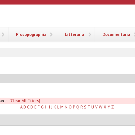
ANA
Prosopographia
Litteraria
Documentaria
aan
[Clear All Filters]
L
A
B
C
D
E
F
G
H
I
J
K
L
M
N
O
P
Q
R
S
T
U
V
W
X
Y
Z