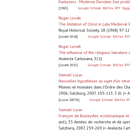
Kartuizers - Moderne Devoten. Een probl
[1963]
Google Scholar
BibTex
RTF
Tagg
Roger Lovatt
The Imitation of Christ in Late Medieval
Royal Historical Society, 18 (1968) 97-12
[Lovatt 2018]
Google Scholar
BibTex
RT
Roger Lovatt
The influence of the religious literature
Analecta Cartusiana, 321)
[Lovatt 2015]
Google Scholar
BibTex
RT
Samuel Lucas
Nouvelles hypothèses au sujet d’un vitra
Moines et moniales dans l'Ordre des Char
2006, Salzburg, 2007, 105-113, 3 ill. (= 
[Lucas 2007b]
Google Scholar
BibTex
R
Samuel Lucas
François de Busleyden, ecclésiastique et
(ed.), 35 Années de recherche et de spir
Salzburg, 2007, 259-269 (= Analecta Cart