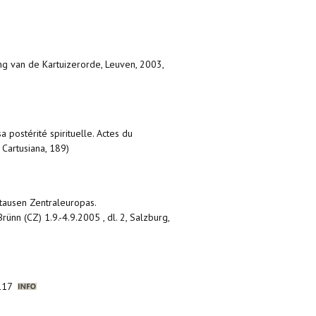
ng van de Kartuizerorde, Leuven, 2003,
a postérité spirituelle. Actes du
 Cartusiana, 189)
rtausen Zentraleuropas.
nn (CZ) 1.9.-4.9.2005 , dl. 2, Salzburg,
3-117