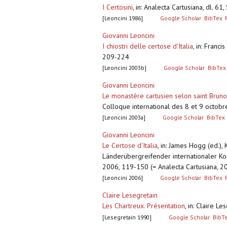
I Certosini
,
in: Analecta Cartusiana, dl. 6
[Leoncini 1986]
Google Scholar
BibTex
Giovanni Leoncini
I chiostri delle certose d'Italia
,
in: Franc
209-224
[Leoncini 2003b]
Google Scholar
BibTex
Giovanni Leoncini
Le monastère cartusien selon saint Bruno
Colloque international des 8 et 9 octobre
[Leoncini 2003a]
Google Scholar
BibTex
Giovanni Leoncini
Le Certose d'Italia
,
in: James Hogg (ed.),
Länderübergreifender internationaler Kon
2006, 119-150 (= Analecta Cartusiana, 20
[Leoncini 2006]
Google Scholar
BibTex
Claire Lesegretain
Les Chartreux. Présentation
,
in: Claire Le
[Lesegretain 1990]
Google Scholar
BibT