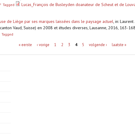
Lucas_François de Busleyden doanateur de Scheut et de Louv
F
Tagged
use de Liège par ses marques laissées dans le paysage actuel
,
in: Laurent
 (canton Vaud, Suisse) en 2008 et études diverses, Lausanne, 2016, 163-16
Tagged
« eerste
‹ vorige
1
2
3
4
5
volgende ›
laatste »