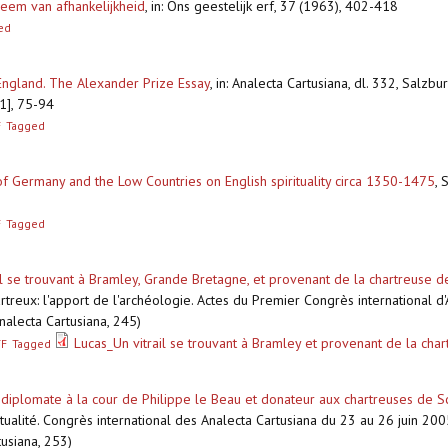
eem van afhankelijkheid
,
in: Ons geestelijk erf, 37 (1963), 402-418
ed
 England. The Alexander Prize Essay
,
in: Analecta Cartusiana, dl. 332, Salzbu
1], 75-94
F
Tagged
 of Germany and the Low Countries on English spirituality circa 1350-1475
,
S
F
Tagged
il se trouvant à Bramley, Grande Bretagne, et provenant de la chartreuse d
treux: l'apport de l'archéologie. Actes du Premier Congrès international d'
Analecta Cartusiana, 245)
Lucas_Un vitrail se trouvant à Bramley et provenant de la cha
TF
Tagged
 diplomate à la cour de Philippe le Beau et donateur aux chartreuses de S
itualité. Congrès international des Analecta Cartusiana du 23 au 26 juin 2
usiana, 253)