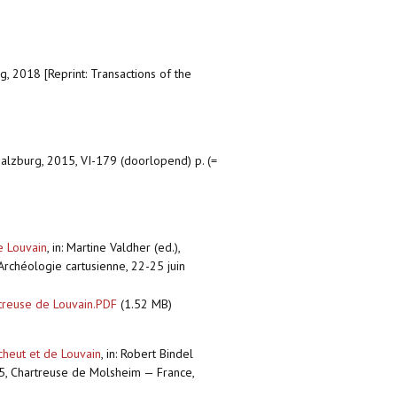
rg, 2018 [Reprint: Transactions of the
alzburg, 2015, VI-179 (doorlopend) p. (=
e Louvain
,
in: Martine Valdher (ed.),
Archéologie cartusienne, 22-25 juin
rtreuse de Louvain.PDF
(1.52 MB)
cheut et de Louvain
,
in: Robert Bindel
005, Chartreuse de Molsheim — France,