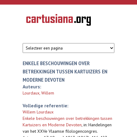
Overslaan en naar de inhoud gaan
CARTUSIANA
Geschiedenis
van de
kartuizerorde
in de
Nederlanden
ENKELE BESCHOUWINGEN OVER
BETREKKINGEN TUSSEN KARTUIZERS EN
MODERNE DEVOTEN
Auteurs:
Lourdaux, Willem
Volledige referentie:
Willem Lourdaux
Enkele beschouwingen over betrekkingen tussen
Kartuizers en Moderne Devoten
,
in: Handelingen
van het XXVe Vlaamse filologencongres.