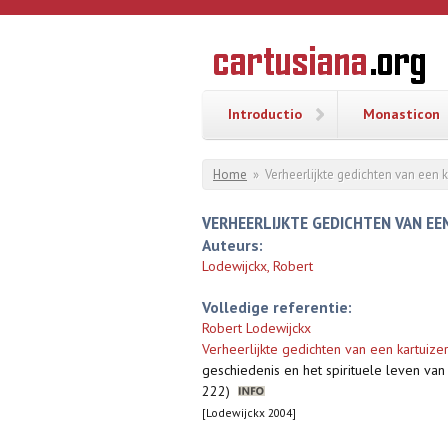
Overslaan en naar de inhoud gaan
CARTUSI
Geschiedenis
van de
kartuizerorde
in de
Nederlanden
Introductio
Monasticon
U bent hier
Home
»
Verheerlijkte gedichten van een k
VERHEERLIJKTE GEDICHTEN VAN EE
Auteurs:
Lodewijckx, Robert
Volledige referentie:
Robert Lodewijckx
Verheerlijkte gedichten van een kartuizer
geschiedenis en het spirituele leven van d
222)
[Lodewijckx 2004]