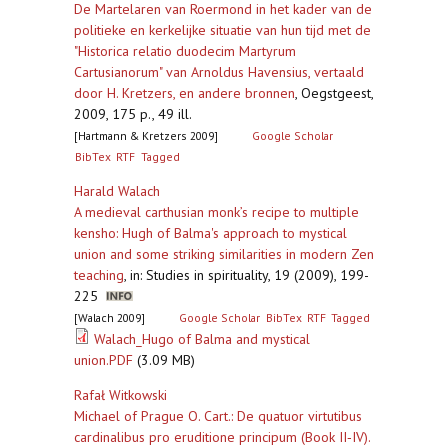
De Martelaren van Roermond in het kader van de
politieke en kerkelijke situatie van hun tijd met de
"Historica relatio duodecim Martyrum
Cartusianorum" van Arnoldus Havensius, vertaald
door H. Kretzers, en andere bronnen
,
Oegstgeest,
2009, 175 p., 49 ill.
[Hartmann & Kretzers 2009]
Google Scholar
BibTex
RTF
Tagged
Harald Walach
A medieval carthusian monk’s recipe to multiple
kensho: Hugh of Balma's approach to mystical
union and some striking similarities in modern Zen
teaching
,
in: Studies in spirituality, 19 (2009), 199-
225
[Walach 2009]
Google Scholar
BibTex
RTF
Tagged
Walach_Hugo of Balma and mystical
union.PDF
(3.09 MB)
Rafał Witkowski
Michael of Prague O. Cart.: De quatuor virtutibus
cardinalibus pro eruditione principum (Book II‐IV).