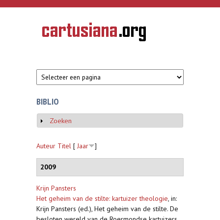
Overslaan en naar de inhoud gaan
CARTUSIANA
Geschiedenis
van de
kartuizerorde
in de
Nederlanden
BIBLIO
Zoeken
Weergeven
Auteur
Titel
[
Jaar
]
2009
Krijn Pansters
Het geheim van de stilte: kartuizer theologie
,
in:
Krijn Pansters (ed.), Het geheim van de stilte. De
besloten wereld van de Roermondse kartuizers.