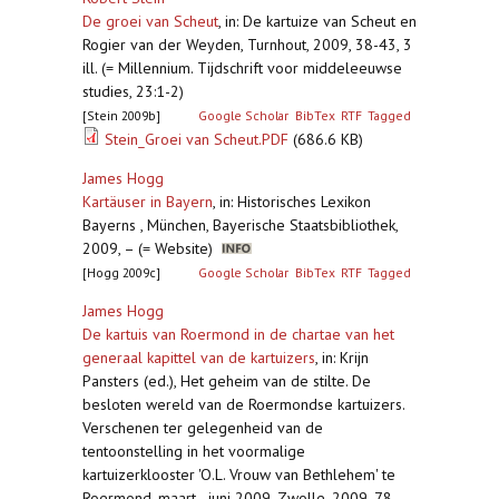
De groei van Scheut
,
in: De kartuize van Scheut en
Rogier van der Weyden, Turnhout, 2009, 38-43, 3
ill. (= Millennium. Tijdschrift voor middeleeuwse
studies, 23:1-2)
[Stein 2009b]
Google Scholar
BibTex
RTF
Tagged
Stein_Groei van Scheut.PDF
(686.6 KB)
James Hogg
Kartäuser in Bayern
,
in: Historisches Lexikon
Bayerns , München, Bayerische Staatsbibliothek,
2009, – (= Website)
[Hogg 2009c]
Google Scholar
BibTex
RTF
Tagged
James Hogg
De kartuis van Roermond in de chartae van het
generaal kapittel van de kartuizers
,
in: Krijn
Pansters (ed.), Het geheim van de stilte. De
besloten wereld van de Roermondse kartuizers.
Verschenen ter gelegenheid van de
tentoonstelling in het voormalige
kartuizerklooster 'O.L. Vrouw van Bethlehem' te
Roermond, maart - juni 2009, Zwolle, 2009, 78-