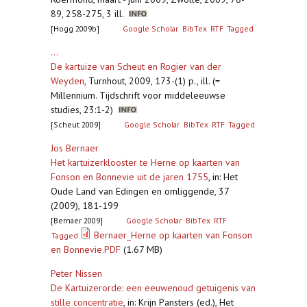
89, 258-275, 3 ill.
[Hogg 2009b]
Google Scholar
BibTex
RTF
Tagged
...
De kartuize van Scheut en Rogier van der
Weyden
,
Turnhout, 2009, 173-(1) p., ill. (=
Millennium. Tijdschrift voor middeleeuwse
studies, 23:1-2)
[Scheut 2009]
Google Scholar
BibTex
RTF
Tagged
Jos Bernaer
Het kartuizerklooster te Herne op kaarten van
Fonson en Bonnevie uit de jaren 1755
,
in: Het
Oude Land van Edingen en omliggende, 37
(2009), 181-199
[Bernaer 2009]
Google Scholar
BibTex
RTF
Bernaer_Herne op kaarten van Fonson
Tagged
en Bonnevie.PDF
(1.67 MB)
Peter Nissen
De Kartuizerorde: een eeuwenoud getuigenis van
stille concentratie
,
in: Krijn Pansters (ed.), Het