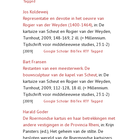
Tagged
Jos Koldeweij
Representatie en devotie in het oeuvre van
Rogier van der Weyden (1400-1464)
,
in: De
kartuize van Scheut en Rogier van der Weyden,
Turnhout, 2009, 148-169, 2 ill. (= Millennium.
Tijdschrift voor middeleeuwse studies, 23:1-2)
[2009]
Google Scholar
BibTex
RTF
Tagged
Bart Fransen
Restanten van een meesterwerk. De
bouwsculptuur van de kapel van Scheut
,
in: De
kartuize van Scheut en Rogier van der Weyden,
Turnhout, 2009, 112-128, 18 ill. (= Millennium.
Tijdschrift voor middeleeuwse studies, 23:1-2)
[2009]
Google Scholar
BibTex
RTF
Tagged
Harald Goder
De Roermondse kartuis en haar betrekkingen met
andere vestigingen in de Provincia Rheni
,
in: Krijn
Pansters (ed.), Het geheim van de stilte. De
besloten wereld van de Roermondse kartuizers.