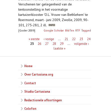
Verschenen ter gelegenheid van de
tentoonstelling in het voormalige
kartuizerklooster 'O.L. Vrouw van Bethlehem' te
Roermond, maart - juni 2009, Zwolle, 2009, 90-
101, 275-281, 2 ill.
[Goder 2009]
Google Scholar
BibTex
RTF
Tagged
Pagina's
« eerste
‹ vorige
…
21
22
23
24
25
26
27
28
29
…
volgende ›
laatste »
Home
Over Cartusiana.org
Contact
Studia Cartusiana
Redactionele afkortingen
Colofon