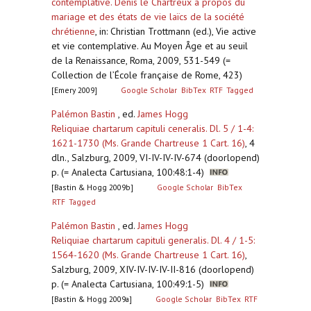
contemplative. Denis le Chartreux à propos du
mariage et des états de vie laïcs de la société
chrétienne
,
in: Christian Trottmann (ed.), Vie active
et vie contemplative. Au Moyen Âge et au seuil
de la Renaissance, Roma, 2009, 531-549 (=
Collection de l’École française de Rome, 423)
[Emery 2009]
Google Scholar
BibTex
RTF
Tagged
Palémon Bastin
, ed.
James Hogg
Reliquiae chartarum capituli ceneralis. Dl. 5 / 1-4:
1621-1730 (Ms. Grande Chartreuse 1 Cart. 16)
,
4
dln., Salzburg, 2009, VI-IV-IV-IV-674 (doorlopend)
p. (= Analecta Cartusiana, 100:48:1-4)
[Bastin & Hogg 2009b]
Google Scholar
BibTex
RTF
Tagged
Palémon Bastin
, ed.
James Hogg
Reliquiae chartarum capituli generalis. Dl. 4 / 1-5:
1564-1620 (Ms. Grande Chartreuse 1 Cart. 16)
,
Salzburg, 2009, XIV-IV-IV-IV-II-816 (doorlopend)
p. (= Analecta Cartusiana, 100:49:1-5)
[Bastin & Hogg 2009a]
Google Scholar
BibTex
RTF