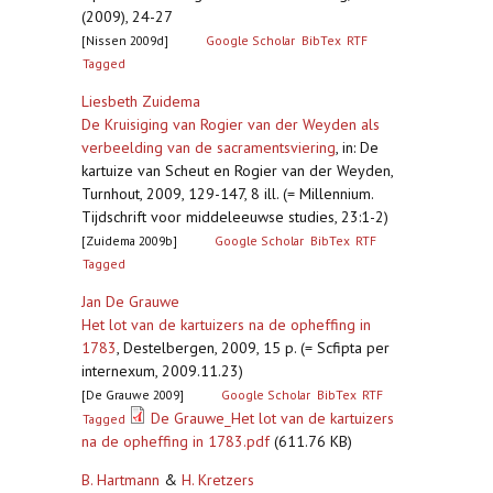
(2009), 24-27
[Nissen 2009d]
Google Scholar
BibTex
RTF
Tagged
Liesbeth Zuidema
De Kruisiging van Rogier van der Weyden als
verbeelding van de sacramentsviering
,
in: De
kartuize van Scheut en Rogier van der Weyden,
Turnhout, 2009, 129-147, 8 ill. (= Millennium.
Tijdschrift voor middeleeuwse studies, 23:1-2)
[Zuidema 2009b]
Google Scholar
BibTex
RTF
Tagged
Jan De Grauwe
Het lot van de kartuizers na de opheffing in
1783
,
Destelbergen, 2009, 15 p. (= Scfipta per
internexum, 2009.11.23)
[De Grauwe 2009]
Google Scholar
BibTex
RTF
De Grauwe_Het lot van de kartuizers
Tagged
na de opheffing in 1783.pdf
(611.76 KB)
B. Hartmann
&
H. Kretzers