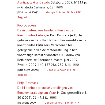
A critical text and study
,
Salzburg, 2009, IV-333 p.
(= Analecta Cartusiana, 6:2)
[Witkowski 2009]
Google Scholar
BibTex
RTF
Tagged
Rob Dueckers
De middeleeuwse handschriften van de
Roermondse kartuis
,
in: Krijn Pansters (ed.), Het
geheim van de stilte. De besloten wereld van de
Roermondse kartuizers. Verschenen ter
gelegenheid van de tentoonstelling in het
voormalige kartuizerklooster 'O.L. Vrouw van
Bethlehem' te Roermond, maart - juni 2009,
Zwolle, 2009, 140-157, 286-289, 8 ill.
[Dueckers 2009a]
Google Scholar
BibTex
RTF
Tagged
Eefje Bosmans
De Middelnederlandse vertalingen van
Bonaventura's Lignum Vitae
,
in: Ons geestelijk erf,
80 (2009), 21-47, 2 ill.
[Bosmans 2009]
Google Scholar
BibTex
RTF