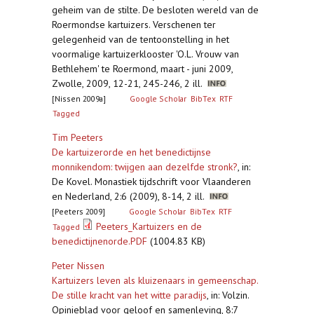
geheim van de stilte. De besloten wereld van de
Roermondse kartuizers. Verschenen ter
gelegenheid van de tentoonstelling in het
voormalige kartuizerklooster 'O.L. Vrouw van
Bethlehem' te Roermond, maart - juni 2009,
Zwolle, 2009, 12-21, 245-246, 2 ill.
[Nissen 2009a]
Google Scholar
BibTex
RTF
Tagged
Tim Peeters
De kartuizerorde en het benedictijnse
monnikendom: twijgen aan dezelfde stronk?
,
in:
De Kovel. Monastiek tijdschrift voor Vlaanderen
en Nederland, 2:6 (2009), 8-14, 2 ill.
[Peeters 2009]
Google Scholar
BibTex
RTF
Peeters_Kartuizers en de
Tagged
benedictijnenorde.PDF
(1004.83 KB)
Peter Nissen
Kartuizers leven als kluizenaars in gemeenschap.
De stille kracht van het witte paradijs
,
in: Volzin.
Opinieblad voor geloof en samenleving, 8:7