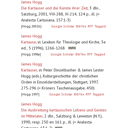
James Hogg
Die Kartäuser und die Künste ihrer Zeit
,
3 dln.,
Salzburg, 2001, VIII-288, III-214, 124 p., ill. (=
Analecta Cartusiana, 157:1-3)
[Hogg 2001b]
Google Scholar
BibTex
RTF
Tagged
James Hogg
Kartause
,
in: Lexikon für Theologie und Kirche, 3e
ed., 5 (1996), 1266-1268
[Hogg 1996a]
Google Scholar
BibTex
RTF
Tagged
James Hogg
Kartäuser
,
in: Peter Dinzelbacher & James Lester
Hogg (eds.), Kulturgeschichte der christlichen
Orden in Einzeldarstellungen, Stuttgart, 1997,
275-296 (= Kröners Taschenausgabe, 450)
[Hogg 1997]
Google Scholar
BibTex
RTF
Tagged
James Hogg
Die Ausbreitung kartäusischen Lebens und Geistes
im Mittelater
,
2 dln., Salzburg & Lewiston (N.Y.),
1990, resp. 250 en 161 p., ill. (= Analecta