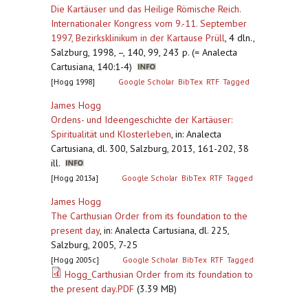
Die Kartäuser und das Heilige Römische Reich.
Internationaler Kongress vom 9.-11. September
1997, Bezirksklinikum in der Kartause Prüll
,
4 dln.,
Salzburg, 1998, –, 140, 99, 243 p. (= Analecta
Cartusiana, 140:1-4)
[Hogg 1998]
Google Scholar
BibTex
RTF
Tagged
James Hogg
Ordens- und Ideengeschichte der Kartäuser:
Spiritualität und Klosterleben
,
in: Analecta
Cartusiana, dl. 300, Salzburg, 2013, 161-202, 38
ill.
[Hogg 2013a]
Google Scholar
BibTex
RTF
Tagged
James Hogg
The Carthusian Order from its foundation to the
present day
,
in: Analecta Cartusiana, dl. 225,
Salzburg, 2005, 7-25
[Hogg 2005c]
Google Scholar
BibTex
RTF
Tagged
Hogg_Carthusian Order from its foundation to
the present day.PDF
(3.39 MB)