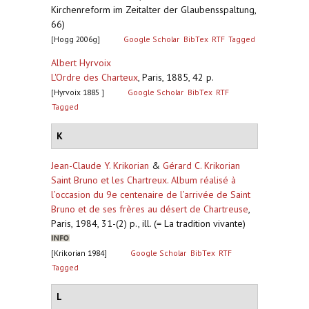
Kirchenreform im Zeitalter der Glaubensspaltung,
66)
[Hogg 2006g]
Google Scholar
BibTex
RTF
Tagged
Albert Hyrvoix
L'Ordre des Charteux
,
Paris, 1885, 42 p.
[Hyrvoix 1885 ]
Google Scholar
BibTex
RTF
Tagged
K
Jean-Claude Y. Krikorian
&
Gérard C. Krikorian
Saint Bruno et les Chartreux. Album réalisé à
l’occasion du 9e centenaire de l’arrivée de Saint
Bruno et de ses frères au désert de Chartreuse
,
Paris, 1984, 31-(2) p., ill. (= La tradition vivante)
[Krikorian 1984]
Google Scholar
BibTex
RTF
Tagged
L