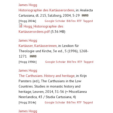
James Hogg
Historiographie des Kartäuserordens
,
in: Analecta
Cartusiana, dl. 215, Salzburg, 2004, 5-29
[Hogg 2004a]
Google Scholar
BibTex
RTF
Tagged
Hogg_Historiographie des
Kartäuserordens.pdf
(5.36 MB)
James Hogg
Kartäuser, Kartäuserinnen
,
in: Lexikon für
Theologie und Kirche, 3e ed., 5 (1996), 1268-
1271
[Hogg 1996b]
Google Scholar
BibTex
RTF
Tagged
James Hogg
The Carthusians. History and heritage
,
in: Krijn
Pansters (ed.), The Carthusians in the Low
Countries. Studies in monastic history and
heritage, Leuven, 2014, 31-56 (= Miscellanea
Neerlandica, 43 / Studia Cartusiana, 4)
[Hogg 2014a]
Google Scholar
BibTex
RTF
Tagged
James Hogg