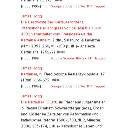
Cartusiana, 63:1-2)
[Hogg 1990a]
Google Scholar
BibTex
RTF
Tagged
James Hogg
Die Geschichte des Kartäuserordens.
Internationaler Kongress von 30. Mai bis 2. Juni
1991 veranstaltet vom Freundeskreis der
Kartause Astheim
,
2 dln., Salzburg & Lewiston
(N.Y.), 1992, 266, VIII-190 p., ill. (= Analecta
Cartusiana, 125:1-2)
[Hogg 1992h]
Google Scholar
BibTex
RTF
Tagged
James Hogg
Kartäuser
,
in: Theologische Realenzyklopädie, 17
(1988), 666-673
[Hogg 1988a]
Google Scholar
BibTex
RTF
Tagged
James Hogg
Die Kartäuser (OCart)
,
in: Friedhelm Jürgensmeier
& Regina Elisabeth Schwerdtfeger (eds.), Orden
und Klöster im Zeitalter von Reformation und
katholischer Reform 1500-1700, dl. 2, Münster,
2006, 153-174, 1 ill. (= Katholisches Leben und