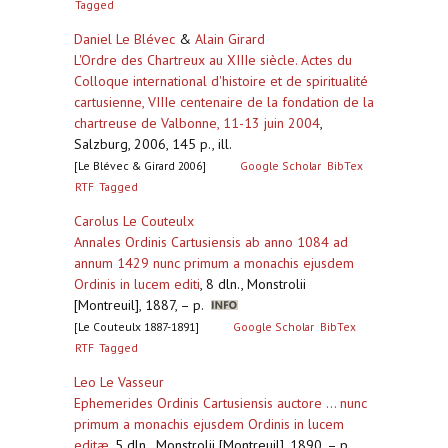
Tagged
Daniel Le Blévec
&
Alain Girard
L'Ordre des Chartreux au XIIIe siècle. Actes du
Colloque international d'histoire et de spiritualité
cartusienne, VIIIe centenaire de la fondation de la
chartreuse de Valbonne, 11-13 juin 2004
,
Salzburg, 2006, 145 p., ill.
[Le Blévec & Girard 2006]
Google Scholar
BibTex
RTF
Tagged
Carolus Le Couteulx
Annales Ordinis Cartusiensis ab anno 1084 ad
annum 1429 nunc primum a monachis ejusdem
Ordinis in lucem editi
,
8 dln., Monstrolii
[Montreuil], 1887, – p.
[Le Couteulx 1887-1891]
Google Scholar
BibTex
RTF
Tagged
Leo Le Vasseur
Ephemerides Ordinis Cartusiensis auctore ... nunc
primum a monachis ejusdem Ordinis in lucem
editæ
,
5 dln., Monstrolii [Montreuil], 1890, – p.