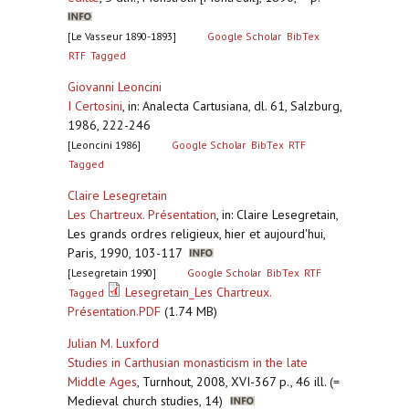
[Le Vasseur 1890-1893]
Google Scholar
BibTex
RTF
Tagged
Giovanni Leoncini
I Certosini
,
in: Analecta Cartusiana, dl. 61, Salzburg,
1986, 222-246
[Leoncini 1986]
Google Scholar
BibTex
RTF
Tagged
Claire Lesegretain
Les Chartreux. Présentation
,
in: Claire Lesegretain,
Les grands ordres religieux, hier et aujourd'hui,
Paris, 1990, 103-117
[Lesegretain 1990]
Google Scholar
BibTex
RTF
Lesegretain_Les Chartreux.
Tagged
Présentation.PDF
(1.74 MB)
Julian M. Luxford
Studies in Carthusian monasticism in the late
Middle Ages
,
Turnhout, 2008, XVI-367 p., 46 ill. (=
Medieval church studies, 14)