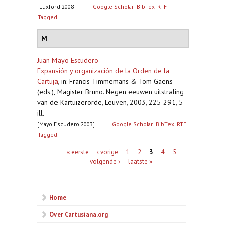
[Luxford 2008]
Google Scholar
BibTex
RTF
Tagged
M
Juan Mayo Escudero
Expansión y organización de la Orden de la
Cartuja
,
in: Francis Timmemans & Tom Gaens
(eds.), Magister Bruno. Negen eeuwen uitstraling
van de Kartuizerorde, Leuven, 2003, 225-291, 5
ill.
[Mayo Escudero 2003]
Google Scholar
BibTex
RTF
Tagged
Pagina's
« eerste
‹ vorige
1
2
3
4
5
volgende ›
laatste »
Home
Over Cartusiana.org