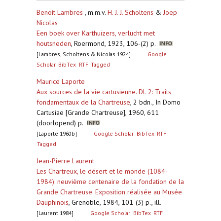
Benoît Lambres
, m.m.v.
H. J. J. Scholtens
&
Joep
Nicolas
Een boek over Karthuizers, verlucht met
houtsneden
,
Roermond, 1923, 106-(2) p.
[Lambres, Scholtens & Nicolas 1924]
Google
Scholar
BibTex
RTF
Tagged
Maurice Laporte
Aux sources de la vie cartusienne. Dl. 2: Traits
fondamentaux de la Chartreuse
,
2 bdn., In Domo
Cartusiae [Grande Chartreuse], 1960, 611
(doorlopend) p.
[Laporte 1960b]
Google Scholar
BibTex
RTF
Tagged
Jean-Pierre Laurent
Les Chartreux, le désert et le monde (1084-
1984): neuvième centenaire de la fondation de la
Grande Chartreuse. Exposition réalisée au Musée
Dauphinois
,
Grenoble, 1984, 101-(3) p., ill.
[Laurent 1984]
Google Scholar
BibTex
RTF