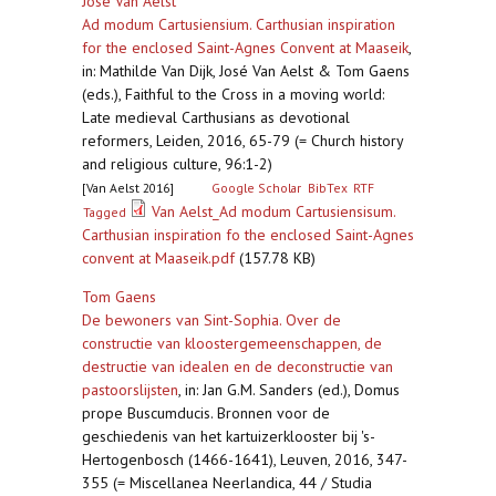
José Van Aelst
Ad modum Cartusiensium. Carthusian inspiration
for the enclosed Saint-Agnes Convent at Maaseik
,
in: Mathilde Van Dijk, José Van Aelst & Tom Gaens
(eds.), Faithful to the Cross in a moving world:
Late medieval Carthusians as devotional
reformers, Leiden, 2016, 65-79 (= Church history
and religious culture, 96:1-2)
[Van Aelst 2016]
Google Scholar
BibTex
RTF
Van Aelst_Ad modum Cartusiensisum.
Tagged
Carthusian inspiration fo the enclosed Saint-Agnes
convent at Maaseik.pdf
(157.78 KB)
Tom Gaens
De bewoners van Sint-Sophia. Over de
constructie van kloostergemeenschappen, de
destructie van idealen en de deconstructie van
pastoorslijsten
,
in: Jan G.M. Sanders (ed.), Domus
prope Buscumducis. Bronnen voor de
geschiedenis van het kartuizerklooster bij 's-
Hertogenbosch (1466-1641), Leuven, 2016, 347-
355 (= Miscellanea Neerlandica, 44 / Studia