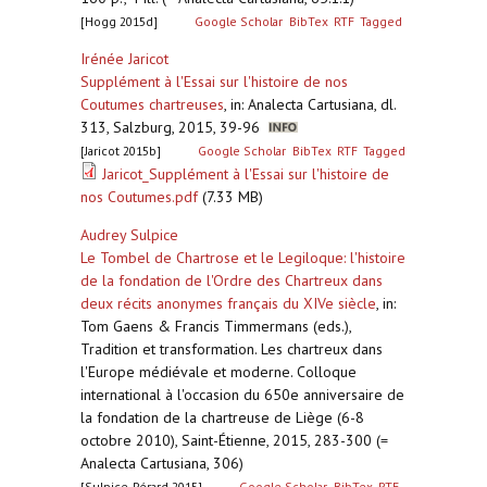
[Hogg 2015d]
Google Scholar
BibTex
RTF
Tagged
Irénée Jaricot
Supplément à l'Essai sur l'histoire de nos
Coutumes chartreuses
,
in: Analecta Cartusiana, dl.
313, Salzburg, 2015, 39-96
[Jaricot 2015b]
Google Scholar
BibTex
RTF
Tagged
Jaricot_Supplément à l'Essai sur l'histoire de
nos Coutumes.pdf
(7.33 MB)
Audrey Sulpice
Le Tombel de Chartrose et le Legiloque: l'histoire
de la fondation de l'Ordre des Chartreux dans
deux récits anonymes français du XIVe siècle
,
in:
Tom Gaens & Francis Timmermans (eds.),
Tradition et transformation. Les chartreux dans
l'Europe médiévale et moderne. Colloque
international à l'occasion du 650e anniversaire de
la fondation de la chartreuse de Liège (6-8
octobre 2010), Saint-Étienne, 2015, 283-300 (=
Analecta Cartusiana, 306)
[Sulpice-Pérard 2015]
Google Scholar
BibTex
RTF