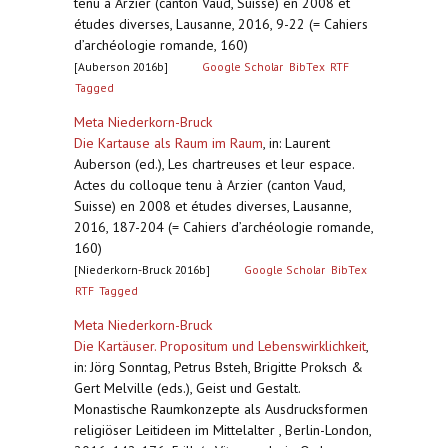
tenu à Arzier (canton Vaud, Suisse) en 2008 et
études diverses, Lausanne, 2016, 9-22 (= Cahiers
d’archéologie romande, 160)
[Auberson 2016b]
Google Scholar
BibTex
RTF
Tagged
Meta Niederkorn-Bruck
Die Kartause als Raum im Raum
,
in: Laurent
Auberson (ed.), Les chartreuses et leur espace.
Actes du colloque tenu à Arzier (canton Vaud,
Suisse) en 2008 et études diverses, Lausanne,
2016, 187-204 (= Cahiers d’archéologie romande,
160)
[Niederkorn-Bruck 2016b]
Google Scholar
BibTex
RTF
Tagged
Meta Niederkorn-Bruck
Die Kartäuser. Propositum und Lebenswirklichkeit
,
in: Jörg Sonntag, Petrus Bsteh, Brigitte Proksch &
Gert Melville (eds.), Geist und Gestalt.
Monastische Raumkonzepte als Ausdrucksformen
religiöser Leitideen im Mittelalter , Berlin-London,