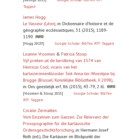
Tagged
James Hogg
Le Vasseur (Léon)
,
in: Dictionnaire d'histoire et de
géographie ecclésiastiques, 31 (2015), 1189-
1190
[Hogg 2015f]
Google Scholar
BibTex
RTF
Tagged
Lisanne Vroomen
&
Patricia Stoop
Vijf preken uit de kerstkring van 1574 van
Henricus Cool, vicaris van het
kartuizerinnenklooster Sint-Anna-ter-Woestijne bij
Brugge (Brussel, Koninklijke Bibliotheek, II 2098)
,
in: Ons geestelijk erf, 86 (2015), 43-79, 2 ill.
[Vroomen & Stoop 2015]
Google Scholar
BibTex
RTF
Tagged
Coralie Zermatten
Vom Einzelnen zum Ganzen. Zur Relevanz der
Prosopographie für die kartäusische
Ordensgeschichtsforschung
,
in: Hermann Josef
Roth (ed.), Die Kartäuser im Blickpunkt der