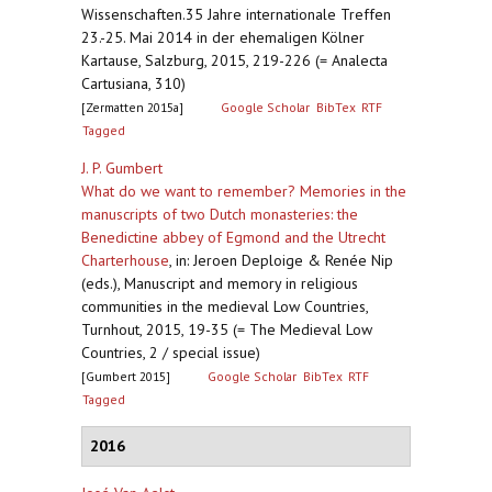
Wissenschaften.35 Jahre internationale Treffen
23.-25. Mai 2014 in der ehemaligen Kölner
Kartause, Salzburg, 2015, 219-226 (= Analecta
Cartusiana, 310)
[Zermatten 2015a]
Google Scholar
BibTex
RTF
Tagged
J. P. Gumbert
What do we want to remember? Memories in the
manuscripts of two Dutch monasteries: the
Benedictine abbey of Egmond and the Utrecht
Charterhouse
,
in: Jeroen Deploige & Renée Nip
(eds.), Manuscript and memory in religious
communities in the medieval Low Countries,
Turnhout, 2015, 19-35 (= The Medieval Low
Countries, 2 / special issue)
[Gumbert 2015]
Google Scholar
BibTex
RTF
Tagged
2016