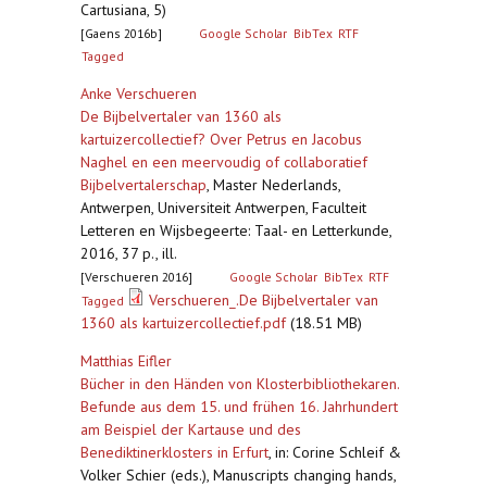
Cartusiana, 5)
[Gaens 2016b]
Google Scholar
BibTex
RTF
Tagged
Anke Verschueren
De Bijbelvertaler van 1360 als
kartuizercollectief? Over Petrus en Jacobus
Naghel en een meervoudig of collaboratief
Bijbelvertalerschap
,
Master Nederlands,
Antwerpen, Universiteit Antwerpen, Faculteit
Letteren en Wijsbegeerte: Taal- en Letterkunde,
2016, 37 p., ill.
[Verschueren 2016]
Google Scholar
BibTex
RTF
Verschueren_.De Bijbelvertaler van
Tagged
1360 als kartuizercollectief.pdf
(18.51 MB)
Matthias Eifler
Bücher in den Händen von Klosterbibliothekaren.
Befunde aus dem 15. und frühen 16. Jahrhundert
am Beispiel der Kartause und des
Benediktinerklosters in Erfurt
,
in: Corine Schleif &
Volker Schier (eds.), Manuscripts changing hands,