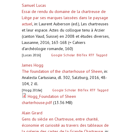
Samuel Lucas
Essai de rendu du domaine de la chartreuse de
Liège par ses marques laissées dans le paysage
actuel
,
in: Laurent Auberson (ed.), Les chartreuses
et leur espace. Actes du colloque tenu à Arzier
(canton Vaud, Suisse) en 2008 et études diverses,
Lausanne, 2016, 163-168 (= Cahiers
d’archéologie romande, 160)
[Lucas 2016]
Google Scholar
BibTex
RTF
Tagged
James Hogg
The foundation of the charterhouse of Sheen
,
in:
Analecta Cartusiana, dl. 302, Salzburg, 2016, 48-
104, 2 ill.
[Hogg 2016a]
Google Scholar
BibTex
RTF
Tagged
Hogg_Foundation of Sheen
charterhouse.pdf
(13.36 MB)
Alain Girard
Gens du siècle en Chartreuse, entre charité,
économie et curiosité au travers des tableaux de
la galerie des cartes de la Grande Chartreuse
,
in: