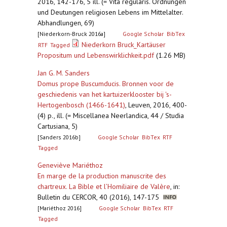
2016, 142-176, 5 ill. (= Vita regularis. Ordnungen
und Deutungen religiosen Lebens im Mittelalter.
Abhandlungen, 69)
[Niederkorn-Bruck 2016a]
Google Scholar
BibTex
Niederkorn Bruck_Kartäuser
RTF
Tagged
Propositum und Lebenswirklichkeit.pdf
(1.26 MB)
Jan G. M. Sanders
Domus prope Buscumducis. Bronnen voor de
geschiedenis van het kartuizerklooster bij 's-
Hertogenbosch (1466-1641)
,
Leuven, 2016, 400-
(4) p., ill. (= Miscellanea Neerlandica, 44 / Studia
Cartusiana, 5)
[Sanders 2016b]
Google Scholar
BibTex
RTF
Tagged
Geneviève Mariéthoz
En marge de la production manuscrite des
chartreux. La Bible et l’Homiliaire de Valère
,
in:
Bulletin du CERCOR, 40 (2016), 147-175
[Mariéthoz 2016]
Google Scholar
BibTex
RTF
Tagged