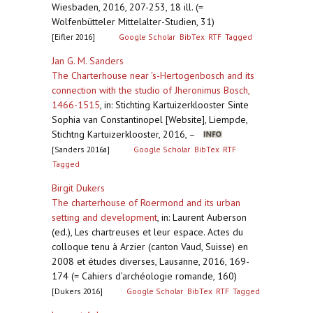
Wiesbaden, 2016, 207-253, 18 ill. (=
Wolfenbütteler Mittelalter-Studien, 31)
[Eifler 2016]
Google Scholar
BibTex
RTF
Tagged
Jan G. M. Sanders
The Charterhouse near 's-Hertogenbosch and its
connection with the studio of Jheronimus Bosch,
1466-1515
,
in: Stichting Kartuizerklooster Sinte
Sophia van Constantinopel [Website], Liempde,
Stichtng Kartuizerklooster, 2016, –
[Sanders 2016a]
Google Scholar
BibTex
RTF
Tagged
Birgit Dukers
The charterhouse of Roermond and its urban
setting and development
,
in: Laurent Auberson
(ed.), Les chartreuses et leur espace. Actes du
colloque tenu à Arzier (canton Vaud, Suisse) en
2008 et études diverses, Lausanne, 2016, 169-
174 (= Cahiers d’archéologie romande, 160)
[Dukers 2016]
Google Scholar
BibTex
RTF
Tagged