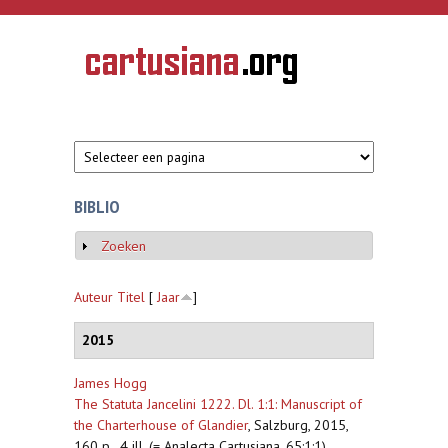
Overslaan en naar de inhoud gaan
CARTUSIANA
Geschiedenis
van de
kartuizerorde
in de
Nederlanden
BIBLIO
Zoeken
Weergeven
Auteur
Titel
[
Jaar
]
2015
James Hogg
The Statuta Jancelini 1222. Dl. 1:1: Manuscript of
the Charterhouse of Glandier
,
Salzburg, 2015,
160 p., 4 ill. (= Analecta Cartusiana, 65:1:1)