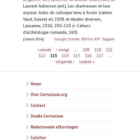
Laurent Auberson (ed.), Les chartreuses et leur
espace. Actes du colloque tenu à Arzier (canton
Vaud, Suisse) en 2008 et études diverses,
Lausanne, 2016, 205-220 (= Cahiers
d’archéologie romande, 160)
[Girard 2016]
Google Scholar
BibTex
RTF
Tagged
Pagina's
« eerste
‹ vorige
…
109
110
111
112
113
114
115
116
117
…
volgende ›
laatste »
Home
Over Cartusiana.org
Contact
Studia Cartusiana
Redactionele afkortingen
Colofon