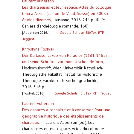
Laurent Auberson
Les chartreuses et leur espace. Actes du colloque
tenu à Arzier (canton de Vaud, Suisse) en 2008 et
études diverses
,
Lausanne, 2016, 244 p., ill. (=
Cahiers d’archéologie romande, 160)
[Auberson 2016a]
Google Scholar
BibTex
RTF
Tagged
Khrystyna Fostyak
Der Kartäuser Jakob von Paradies (1381-1465)
und seine Schriften zur monastischen Reform
,
Hochschulschrift, Wien, Universität: Katholisch-
Theologische Fakultät, Institut für Historische
Theologie, Fachbereich Kirchengeschichte,
2016, 316 p.
[Fostyak 2016]
Google Scholar
BibTex
RTF
Tagged
Laurent Auberson
Des espaces à connaître et à conserver. Pour une
géographie historique des établissements de
chartreux
,
in: Laurent Auberson (ed.), Les
chartreuses et leur espace. Actes du colloque