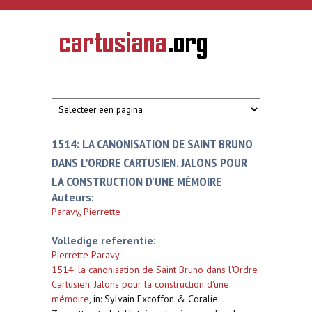
Overslaan en naar de inhoud gaan
CARTUSIANA
Geschiedenis
van de
kartuizerorde
in de
Nederlanden
1514: LA CANONISATION DE SAINT BRUNO
DANS L'ORDRE CARTUSIEN. JALONS POUR
LA CONSTRUCTION D'UNE MÉMOIRE
Auteurs:
Paravy, Pierrette
Volledige referentie:
Pierrette Paravy
1514: la canonisation de Saint Bruno dans l'Ordre
Cartusien. Jalons pour la construction d'une
mémoire
,
in: Sylvain Excoffon & Coralie