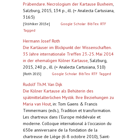
Präbendare. Necrologium der Kartause Buxheim
,
Salzburg, 2015, 134 p., ill. (= Analecta Cartusiana,
316:5)
[Stöhlker 2015e]
Google Scholar
BibTex
RTF
Tagged
Hermann Josef Roth
Die Kartäuser im Blickpunkt der Wissenschaften.
35 Jahre internationale Treffen 23.-25. Mai 2014
in der ehemaligen Kölner Kartause
,
Salzburg,
2015, 240 p., ill. (= Analecta Cartusiana, 310)
[Roth 2015]
Google Scholar
BibTex
RTF
Tagged
Rudolf Th.M. Van Dijk
Die Kölner Kartause als Behüterin des
spätmittelalterlichen Mystik. Ihre Beziehungen zu
Maria van Hout
,
in: Tom Gaens & Francis
Timmermans (eds.), Tradition et transformation.
Les chartreux dans l'Europe médiévale et
moderne. Colloque international à l'occasion du
650e anniversaire de la fondation de la
chartreuse de Liège (6-8 octobre 2010), Saint-