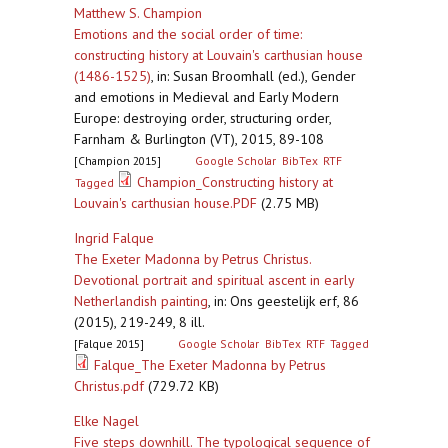
Matthew S. Champion
Emotions and the social order of time:
constructing history at Louvain's carthusian house
(1486-1525)
,
in: Susan Broomhall (ed.), Gender
and emotions in Medieval and Early Modern
Europe: destroying order, structuring order,
Farnham & Burlington (VT), 2015, 89-108
[Champion 2015]
Google Scholar
BibTex
RTF
Champion_Constructing history at
Tagged
Louvain's carthusian house.PDF
(2.75 MB)
Ingrid Falque
The Exeter Madonna by Petrus Christus.
Devotional portrait and spiritual ascent in early
Netherlandish painting
,
in: Ons geestelijk erf, 86
(2015), 219-249, 8 ill.
[Falque 2015]
Google Scholar
BibTex
RTF
Tagged
Falque_The Exeter Madonna by Petrus
Christus.pdf
(729.72 KB)
Elke Nagel
Five steps downhill. The typological sequence of