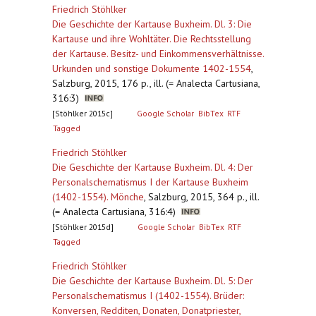
Friedrich Stöhlker
Die Geschichte der Kartause Buxheim. Dl. 3: Die
Kartause und ihre Wohltäter. Die Rechtsstellung
der Kartause. Besitz- und Einkommensverhältnisse.
Urkunden und sonstige Dokumente 1402-1554
,
Salzburg, 2015, 176 p., ill. (= Analecta Cartusiana,
316:3)
[Stöhlker 2015c]
Google Scholar
BibTex
RTF
Tagged
Friedrich Stöhlker
Die Geschichte der Kartause Buxheim. Dl. 4: Der
Personalschematismus I der Kartause Buxheim
(1402-1554). Mönche
,
Salzburg, 2015, 364 p., ill.
(= Analecta Cartusiana, 316:4)
[Stöhlker 2015d]
Google Scholar
BibTex
RTF
Tagged
Friedrich Stöhlker
Die Geschichte der Kartause Buxheim. Dl. 5: Der
Personalschematismus I (1402-1554). Brüder:
Konversen, Redditen, Donaten, Donatpriester,