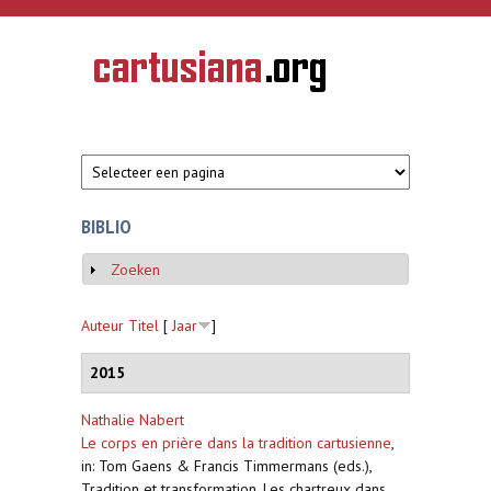
Overslaan en naar de inhoud gaan
CARTUSIANA
Geschiedenis
van de
kartuizerorde
in de
Nederlanden
BIBLIO
Zoeken
Weergeven
Auteur
Titel
[
Jaar
]
2015
Nathalie Nabert
Le corps en prière dans la tradition cartusienne
,
in: Tom Gaens & Francis Timmermans (eds.),
Tradition et transformation. Les chartreux dans