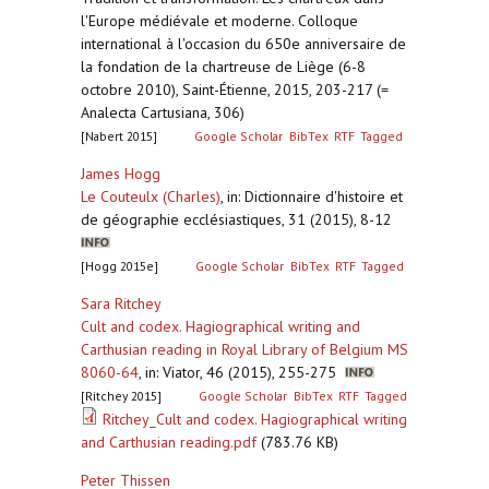
l'Europe médiévale et moderne. Colloque
international à l'occasion du 650e anniversaire de
la fondation de la chartreuse de Liège (6-8
octobre 2010), Saint-Étienne, 2015, 203-217 (=
Analecta Cartusiana, 306)
[Nabert 2015]
Google Scholar
BibTex
RTF
Tagged
James Hogg
Le Couteulx (Charles)
,
in: Dictionnaire d'histoire et
de géographie ecclésiastiques, 31 (2015), 8-12
[Hogg 2015e]
Google Scholar
BibTex
RTF
Tagged
Sara Ritchey
Cult and codex. Hagiographical writing and
Carthusian reading in Royal Library of Belgium MS
8060-64
,
in: Viator, 46 (2015), 255-275
[Ritchey 2015]
Google Scholar
BibTex
RTF
Tagged
Ritchey_Cult and codex. Hagiographical writing
and Carthusian reading.pdf
(783.76 KB)
Peter Thissen