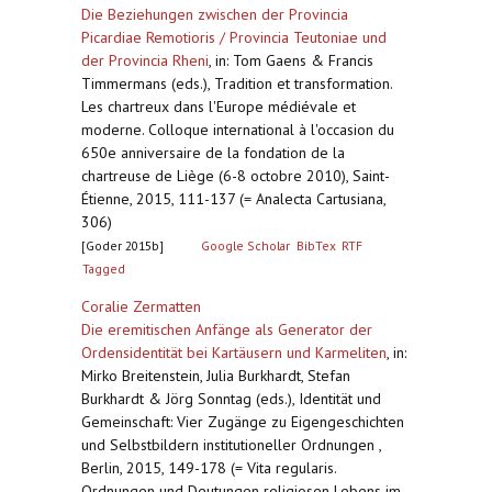
Die Beziehungen zwischen der Provincia
Picardiae Remotioris / Provincia Teutoniae und
der Provincia Rheni
,
in: Tom Gaens & Francis
Timmermans (eds.), Tradition et transformation.
Les chartreux dans l'Europe médiévale et
moderne. Colloque international à l'occasion du
650e anniversaire de la fondation de la
chartreuse de Liège (6-8 octobre 2010), Saint-
Étienne, 2015, 111-137 (= Analecta Cartusiana,
306)
[Goder 2015b]
Google Scholar
BibTex
RTF
Tagged
Coralie Zermatten
Die eremitischen Anfänge als Generator der
Ordensidentität bei Kartäusern und Karmeliten
,
in:
Mirko Breitenstein, Julia Burkhardt, Stefan
Burkhardt & Jörg Sonntag (eds.), Identität und
Gemeinschaft: Vier Zugänge zu Eigengeschichten
und Selbstbildern institutioneller Ordnungen ,
Berlin, 2015, 149-178 (= Vita regularis.
Ordnungen und Deutungen religiosen Lebens im