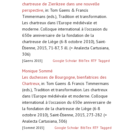
chartreuse de Zierikzee dans une nouvelle
perspective
,
in: Tom Gaens & Francis
Timmermans (eds.), Tradition et transformation.
Les chartreux dans l'Europe médiévale et
moderne. Colloque international à l'occasion du
650e anniversaire de la fondation de la
chartreuse de Liège (6-8 octobre 2010), Saint-
Étienne, 2015, 71-87, 3 ill. (= Analecta Cartusiana,
306)
[Gaens 2015]
Google Scholar
BibTex
RTF
Tagged
Monique Sommé
Les duchesses de Bourgogne, bienfaitrices des
Chartreux
,
in: Tom Gaens & Francis Timmermans
(eds.), Tradition et transformation. Les chartreux
dans l'Europe médiévale et moderne. Colloque
international à l'occasion du 650e anniversaire de
la fondation de la chartreuse de Liège (6-8
octobre 2010), Saint-Étienne, 2015, 273-282 (=
Analecta Cartusiana, 306)
[Sommé 2015]
Google Scholar
BibTex
RTF
Tagged