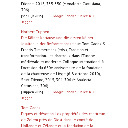
Étienne, 2015, 335-350 (= Analecta Cartusiana,
306)
[Van Dijk 2015]
Google Scholar
BibTex
RTF
Tagged
Norbert Trippen
Die Kölner Kartause und die ersten Kölner
Jesuiten in der Reformationszeit
,
in: Tom Gaens &
Francis Timmermans (eds.), Tradition et
transformation. Les chartreux dans l'Europe
médiévale et moderne. Colloque international à
l'occasion du 650e anniversaire de la fondation
de la chartreuse de Liège (6-8 octobre 2010),
Saint-Étienne, 2015, 301-306 (= Analecta
Cartusiana, 306)
[Trippen 2015]
Google Scholar
BibTex
RTF
Tagged
Tom Gaens
Digues et dévotion. Les propriétés des chartreux
de Zelem près de Diest dans le comté de
Hollande et Zélande et la fondation de la