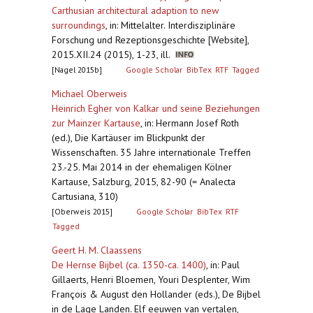
Carthusian architectural adaption to new
surroundings
,
in: Mittelalter. Interdisziplinäre
Forschung und Rezeptionsgeschichte [Website],
2015.XII.24 (2015), 1-23, ill.
[Nagel 2015b]
Google Scholar
BibTex
RTF
Tagged
Michael Oberweis
Heinrich Egher von Kalkar und seine Beziehungen
zur Mainzer Kartause
,
in: Hermann Josef Roth
(ed.), Die Kartäuser im Blickpunkt der
Wissenschaften. 35 Jahre internationale Treffen
23.-25. Mai 2014 in der ehemaligen Kölner
Kartause, Salzburg, 2015, 82-90 (= Analecta
Cartusiana, 310)
[Oberweis 2015]
Google Scholar
BibTex
RTF
Tagged
Geert H. M. Claassens
De Hernse Bijbel (ca. 1350-ca. 1400)
,
in: Paul
Gillaerts, Henri Bloemen, Youri Desplenter, Wim
François & August den Hollander (eds.), De Bijbel
in de Lage Landen. Elf eeuwen van vertalen,