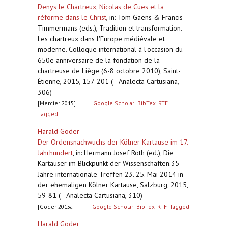
Denys le Chartreux, Nicolas de Cues et la
réforme dans le Christ
,
in: Tom Gaens & Francis
Timmermans (eds.), Tradition et transformation.
Les chartreux dans l'Europe médiévale et
moderne. Colloque international à l'occasion du
650e anniversaire de la fondation de la
chartreuse de Liège (6-8 octobre 2010), Saint-
Étienne, 2015, 157-201 (= Analecta Cartusiana,
306)
[Mercier 2015]
Google Scholar
BibTex
RTF
Tagged
Harald Goder
Der Ordensnachwuchs der Kölner Kartause im 17.
Jahrhundert
,
in: Hermann Josef Roth (ed.), Die
Kartäuser im Blickpunkt der Wissenschaften.35
Jahre internationale Treffen 23.-25. Mai 2014 in
der ehemaligen Kölner Kartause, Salzburg, 2015,
59-81 (= Analecta Cartusiana, 310)
[Goder 2015a]
Google Scholar
BibTex
RTF
Tagged
Harald Goder