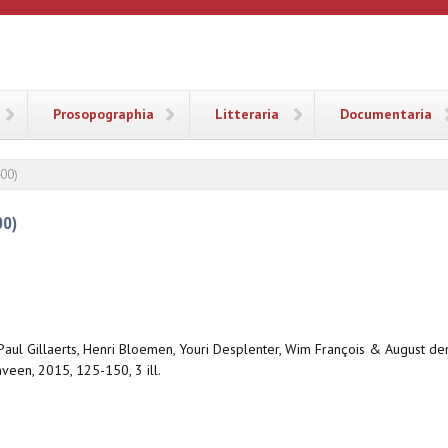
ANA
Prosopographia
Litteraria
Documentaria
400)
00)
 Paul Gillaerts, Henri Bloemen, Youri Desplenter, Wim François & August de
veen, 2015, 125-150, 3 ill.