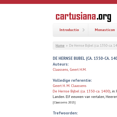
Overslaan en naar de inhoud gaan
CARTUSI
Geschiedenis
van de
kartuizerorde
in de
Nederlanden
Introductio
Monasticon
U bent hier
Home
»
De Hernse Bijbel (ca. 1350-ca. 1
DE HERNSE BIJBEL (CA. 1350-CA. 14
Auteurs:
Claassens, Geert H.M.
Volledige referentie:
Geert H. M. Claassens
De Hernse Bijbel (ca. 1350-ca. 1400)
,
in:
Landen. Elf eeuwen van vertalen, Heeren
[Claassens 2015]
Trefwoorden: