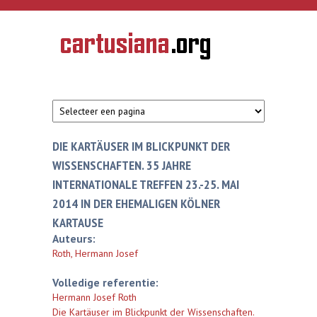
Overslaan en naar de inhoud gaan
CARTUSIANA
Geschiedenis
van de
kartuizerorde
in de
Nederlanden
DIE KARTÄUSER IM BLICKPUNKT DER
WISSENSCHAFTEN. 35 JAHRE
INTERNATIONALE TREFFEN 23.-25. MAI
2014 IN DER EHEMALIGEN KÖLNER
KARTAUSE
Auteurs:
Roth, Hermann Josef
Volledige referentie:
Hermann Josef Roth
Die Kartäuser im Blickpunkt der Wissenschaften.